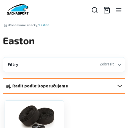
Přejít
na
obsah
/
/
Prodávané značky
Easton
Easton
Filtry
Zobrazit
Ř
Řadit podle:
Doporučujeme
a
z
V
e
ý
n
p
í
i
p