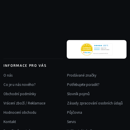
Z
d
á
a
p
c
a
í
t
p
r
í
v
k
y
v
INFORMACE PRO VÁS
ý
p
O nás
Prodávané značky
i
Co je u nás nového?
Potřebujete poradit?
s
u
Obchodní podmínky
Slovník pojmů
Vrácení zboží / Reklamace
Zásady zpracování osobních údajů
Hodnocení obchodu
Půjčovna
Kontakt
Servis