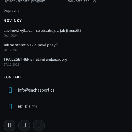
Dynafit věrnostní program
Velikostní tabulky
Dopravné
NOVINKY
Lavinová výbava - co obsahuje a jak ji použít?
29.1.2024
Jak se starat o skialpové pásy?
20.12.2023
TRAIL2GETHER s našimi ambasadory
27.11.2023
KONTAKT
info
@
sachasport.cz
601 010 220