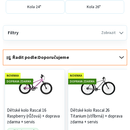
Kola 24"
Kola 26"
V
ý
Filtry
Zobrazit
p
i
Ř
s
Řadit podle:
Doporučujeme
a
p
z
r
e
o
NOVINKA
NOVINKA
n
d
DOPRAVA ZDARMA
DOPRAVA ZDARMA
í
u
p
k
r
t
Dětské kolo Rascal 16
Dětské kolo Rascal 26
o
ů
Raspberry (růžová)
+ doprava
Titanium (stříbrná)
+ doprava
d
zdarma + servis
zdarma + servis
u