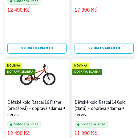
Skladem u nás
k
12 490 Kč
17 990 Kč
t
ů
VYBRAT VARIANTU
VYBRAT VARIANTU
NOVINKA
NOVINKA
DOPRAVA ZDARMA
DOPRAVA ZDARMA
Dětské kolo Rascal 16 Flame
Dětské kolo Rascal 14 Gold
(oranžová)
+ doprava zdarma +
(zlatá)
+ doprava zdarma +
servis
servis
Skladem u nás
Skladem u nás
12 490 Kč
11 990 Kč