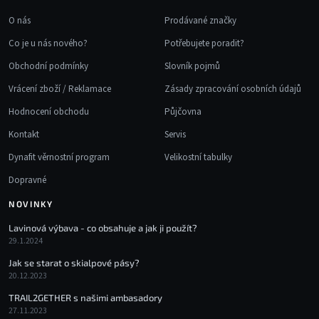
ý
p
O nás
Prodávané značky
i
Co je u nás nového?
Potřebujete poradit?
s
u
Obchodní podmínky
Slovník pojmů
Vrácení zboží / Reklamace
Zásady zpracování osobních údajů
Hodnocení obchodu
Půjčovna
Kontakt
Servis
Dynafit věrnostní program
Velikostní tabulky
Dopravné
NOVINKY
Lavinová výbava - co obsahuje a jak ji použít?
29.1.2024
Jak se starat o skialpové pásy?
20.12.2023
TRAIL2GETHER s našimi ambasadory
27.11.2023