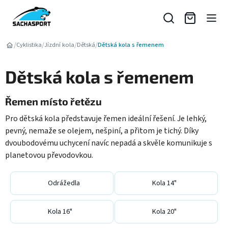
Přejít
na
obsah
/
/
/
/
Cyklistika
Jízdní kola
Dětská
Dětská kola s řemenem
Dětská kola s řemenem
Řemen místo řetězu
Pro dětská kola představuje řemen ideální řešení. Je lehký,
pevný, nemaže se olejem, nešpiní, a přitom je tichý. Díky
dvoubodovému uchycení navíc nepadá a skvěle komunikuje s
planetovou převodovkou.
Odrážedla
Kola 14"
Kola 16"
Kola 20"