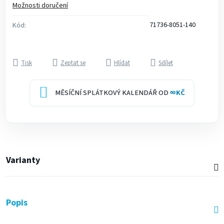
Možnosti doručení
71736-8051-140
Kód:
Tisk
Zeptat se
Hlídat
Sdílet
MĚSÍČNÍ SPLÁTKOVÝ KALENDÁŘ OD
∞
KČ
Varianty
Popis