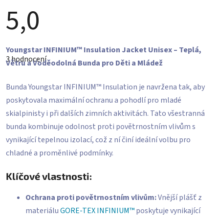
5,0
Průměrné
Youngstar INFINIUM™ Insulation Jacket Unisex – Teplá,
hodnocení
3 hodnocení
produktu
Větru a Voděodolná Bunda pro Děti a Mládež
je
5,0
z
Bunda Youngstar INFINIUM™ Insulation je navržena tak, aby
5
hvězdiček.
poskytovala maximální ochranu a pohodlí pro mladé
skialpinisty i při dalších zimních aktivitách. Tato všestranná
bunda kombinuje odolnost proti povětrnostním vlivům s
vynikající tepelnou izolací, což z ní činí ideální volbu pro
chladné a proměnlivé podmínky.
Klíčové vlastnosti:
Ochrana proti povětrnostním vlivům:
Vnější plášť z
materiálu
GORE-TEX INFINIUM™
poskytuje vynikající