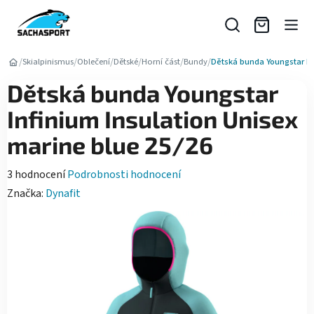
Přejít
na
obsah
/
/
/
/
/
/
Skialpinismus
Oblečení
Dětské
Horní část
Bundy
Dětská bunda Youngstar Inf
Dětská bunda Youngstar
Infinium Insulation Unisex
marine blue 25/26
Průměrné
3 hodnocení
Podrobnosti hodnocení
hodnocení
Značka:
Dynafit
produktu
je
5,0
z
5
hvězdiček.