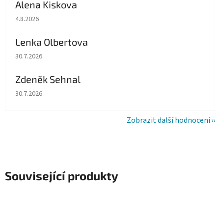
Alena Kiskova
Hodnocení obchodu je 5 z 5 hvězdiček.
4.8.2026
Lenka Olbertova
Hodnocení obchodu je 5 z 5 hvězdiček.
30.7.2026
Zdeněk Sehnal
Hodnocení obchodu je 5 z 5 hvězdiček.
30.7.2026
Zobrazit další hodnocení
Související produkty