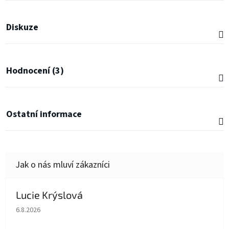
Diskuze
Hodnocení (3)
Ostatní informace
Lucie Krýslová
Hodnocení obchodu je 5 z 5 hvězdiček.
6.8.2026