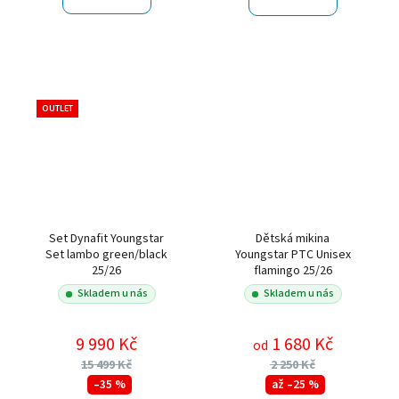
OUTLET
Set Dynafit Youngstar
Dětská mikina
Set lambo green/black
Youngstar PTC Unisex
25/26
flamingo 25/26
Skladem u nás
Skladem u nás
9 990 Kč
1 680 Kč
od
15 499 Kč
2 250 Kč
–35 %
až –25 %