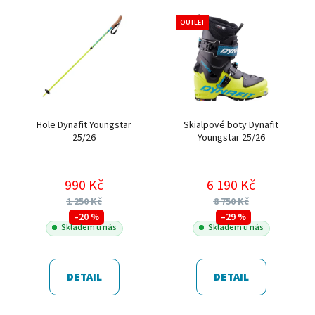
OUTLET
Hole Dynafit Youngstar
Skialpové boty Dynafit
25/26
Youngstar 25/26
990 Kč
6 190 Kč
1 250 Kč
8 750 Kč
–20 %
–29 %
Skladem u nás
Skladem u nás
DETAIL
DETAIL