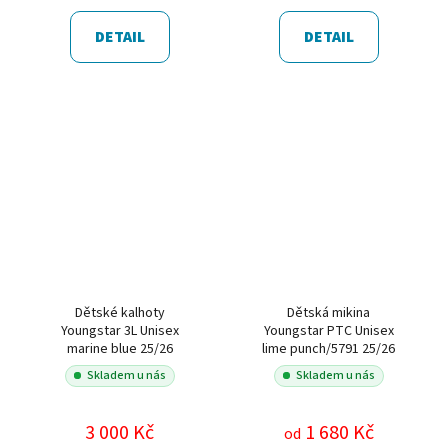
DETAIL
DETAIL
Dětské kalhoty
Dětská mikina
Youngstar 3L Unisex
Youngstar PTC Unisex
marine blue 25/26
lime punch/5791 25/26
Skladem u nás
Skladem u nás
3 000 Kč
1 680 Kč
od