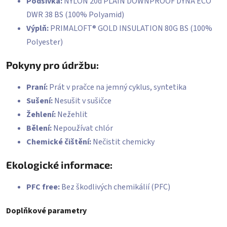
Podšívka:
NYLON 20d PLAIN DOWNPROOF DYNA ECO
DWR 38 BS (100% Polyamid)
Výplň:
PRIMALOFT® GOLD INSULATION 80G BS (100%
Polyester)
Pokyny pro údržbu:
Praní:
Prát v pračce na jemný cyklus, syntetika
Sušení:
Nesušit v sušičce
Žehlení:
Nežehlit
Bělení:
Nepoužívat chlór
Chemické čištění:
Nečistit chemicky
Ekologické informace:
PFC free:
Bez škodlivých chemikálií (PFC)
Doplňkové parametry