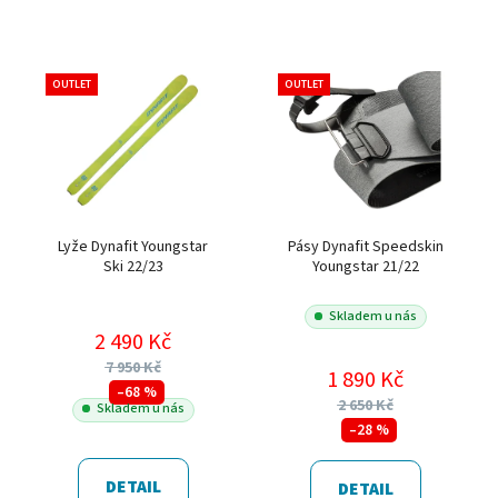
OUTLET
OUTLET
Lyže Dynafit Youngstar
Pásy Dynafit Speedskin
Ski 22/23
Youngstar 21/22
Skladem u nás
2 490 Kč
7 950 Kč
1 890 Kč
–68 %
2 650 Kč
Skladem u nás
–28 %
DETAIL
DETAIL