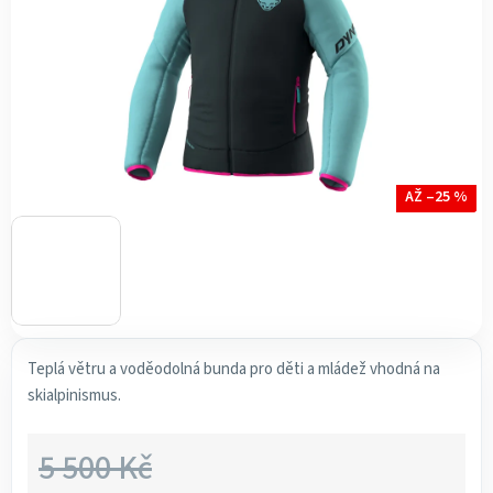
AŽ –25 %
Teplá větru a voděodolná bunda pro děti a mládež vhodná na
skialpinismus.
5 500 Kč