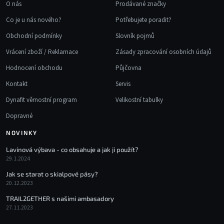
O nás
Prodávané značky
Co je u nás nového?
Potřebujete poradit?
Obchodní podmínky
Slovník pojmů
Vrácení zboží / Reklamace
Zásady zpracování osobních údajů
Hodnocení obchodu
Půjčovna
Kontakt
Servis
Dynafit věrnostní program
Velikostní tabulky
Dopravné
NOVINKY
Lavinová výbava - co obsahuje a jak ji použít?
29.1.2024
Jak se starat o skialpové pásy?
20.12.2023
TRAIL2GETHER s našimi ambasadory
27.11.2023