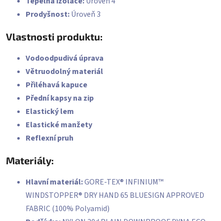
Tepelná izolace:
Úroveň 4
Prodyšnost:
Úroveň 3
Vlastnosti produktu:
Vodoodpudivá úprava
Větruodolný materiál
Přiléhavá kapuce
Přední kapsy na zip
Elastický lem
Elastické manžety
Reflexní pruh
Materiály:
Hlavní materiál:
GORE-TEX® INFINIUM™
WINDSTOPPER® DRY HAND 65 BLUESIGN APPROVED
FABRIC (100% Polyamid)