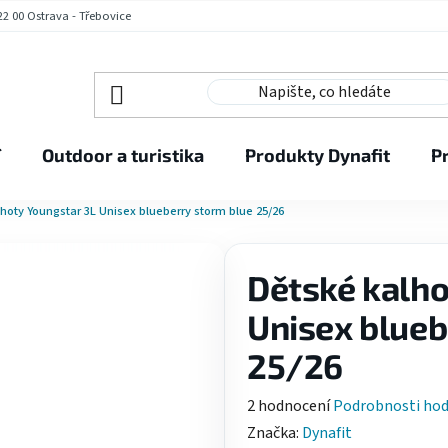
2 00 Ostrava - Třebovice
í
Outdoor a turistika
Produkty Dynafit
P
hoty Youngstar 3L Unisex blueberry storm blue 25/26
Dětské kalho
Unisex blueb
25/26
Průměrné
2 hodnocení
Podrobnosti ho
hodnocení
Značka:
Dynafit