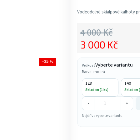
produktu
je
Voděodolné skialpové kalhoty pr
5,0
z
4 000 Kč
5
3 000 Kč
hvězdiček.
Měrná cena:
–25 %
Vyberte variantu
Velikost
Barva: modrá
128
140
Skladem (1 ks)
Skladem (
-
+
Nejdříve vyberte variantu.