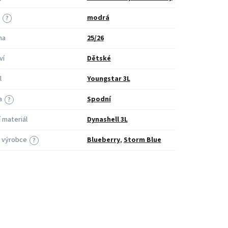
modrá
?
na
25/26
ví
Dětské
l
Youngstar 3L
a
Spodní
?
í materiál
Dynashell 3L
 výrobce
Blueberry
,
Storm Blue
?