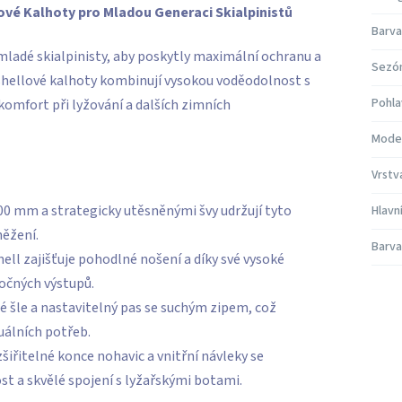
ové Kalhoty pro Mladou Generaci Skialpinistů
Barva
mladé skialpinisty, aby poskytly maximální ochranu a
Sezó
tshellové kalhoty kombinují vysokou voděodolnost s
Pohla
komfort při lyžování a dalších zimních
Mode
Vrstv
00 mm a strategicky utěsněnými švy udržují tyto
Hlavn
něžení.
Barva
ll zajišťuje pohodlné nošení a díky své vysoké
očných výstupů.
 šle a nastavitelný pas se suchým zipem, což
uálních potřeb.
šiřitelné konce nohavic a vnitřní návleky se
st a skvělé spojení s lyžařskými botami.