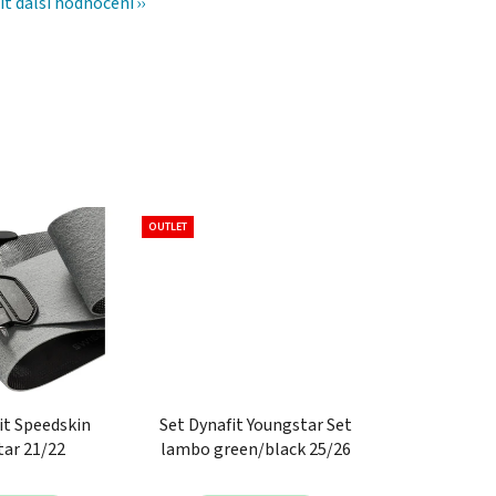
it další hodnocení
OUTLET
it Speedskin
Set Dynafit Youngstar Set
ar 21/22
lambo green/black 25/26