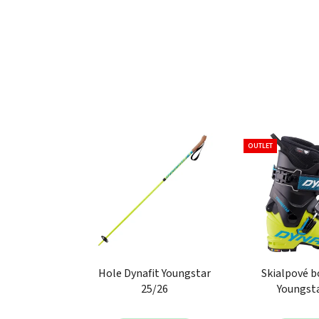
OUTLET
Hole Dynafit Youngstar
Skialpové b
25/26
Youngst