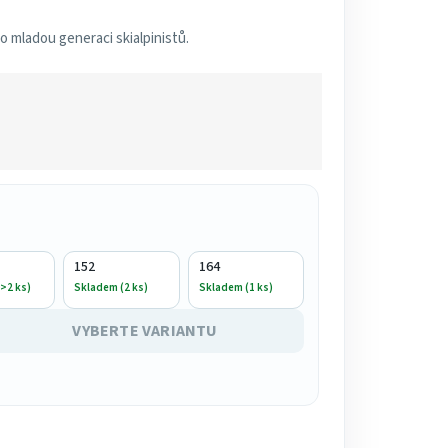
o mladou generaci skialpinistů.
152
164
>2 ks)
Skladem (2 ks)
Skladem (1 ks)
VYBERTE VARIANTU