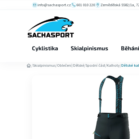
Přejít
info@sachasport.cz
601 010 220
Zemědělská 5582/1a, 72
na
obsah
Cyklistika
Skialpinismus
Běhán
/
/
/
/
/
/
Skialpinismus
Oblečení
Dětské
Spodní část
Kalhoty
Dětské kal