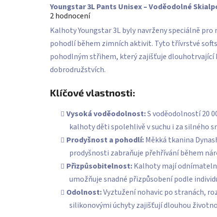
Průměrné
Youngstar 3L Pants Unisex – Voděodolné Skialp
hodnocení
2 hodnocení
produktu
je
Kalhoty Youngstar 3L byly navrženy speciálně pro 
5,0
z
pohodlí během zimních aktivit. Tyto třívrstvé sof
5
hvězdiček.
pohodlným střihem, který zajišťuje dlouhotrvající 
dobrodružstvích.
Klíčové vlastnosti:
Vysoká voděodolnost:
S voděodolností 20 0
kalhoty děti spolehlivě v suchu i za silného s
Prodyšnost a pohodlí:
Měkká tkanina Dynashe
prodyšnosti zabraňuje přehřívání během nár
Přizpůsobitelnost:
Kalhoty mají odnímatelné
umožňuje snadné přizpůsobení podle individ
Odolnost:
Vyztužení nohavic po stranách, roz
silikonovými úchyty zajišťují dlouhou životno