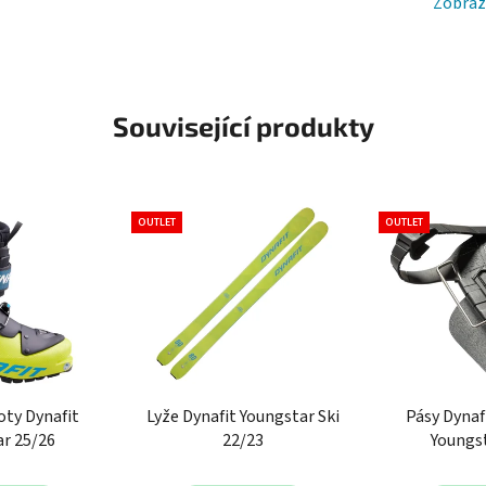
Zobraz
Související produkty
OUTLET
OUTLET
oty Dynafit
Lyže Dynafit Youngstar Ski
Pásy Dynaf
ar 25/26
22/23
Youngst