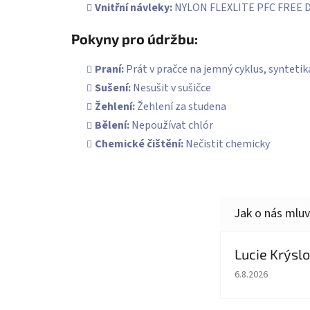
Vnitřní návleky:
NYLON FLEXLITE PFC FREE D
Pokyny pro údržbu:
Praní:
Prát v pračce na jemný cyklus, syntetik
Sušení:
Nesušit v sušičce
Žehlení:
Žehlení za studena
Bělení:
Nepoužívat chlór
Chemické čištění:
Nečistit chemicky
Lucie Krýsl
Hodnocení obcho
6.8.2026