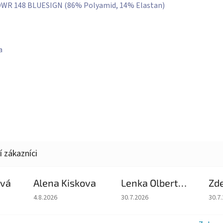
WR 148 BLUESIGN (86% Polyamid, 14% Elastan)
a
ová
Alena Kiskova
Lenka Olbertova
Zd
du je 5 z 5 hvězdiček.
Hodnocení obchodu je 5 z 5 hvězdiček.
Hodnocení obchodu je 5 z 5 hv
Hodn
4.8.2026
30.7.2026
30.7