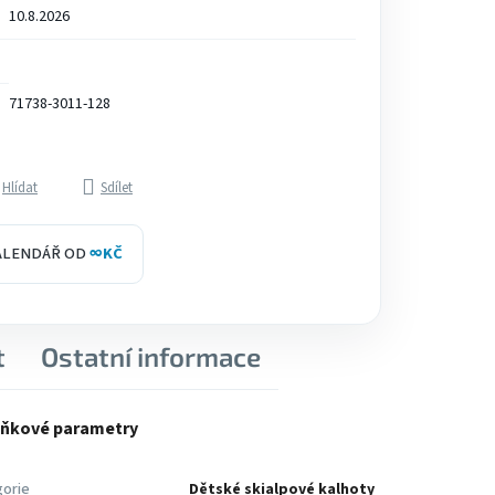
10.8.2026
71738-3011-128
Hlídat
Sdílet
KALENDÁŘ OD
∞
KČ
t
Ostatní informace
ňkové parametry
orie
Dětské skialpové kalhoty