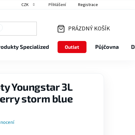
CZK
Přihlášení
Registrace
PRÁZDNÝ KOŠÍK
NÁKUPNÍ
rodukty Specialized
Půjčovna
D
Outlet
KOŠÍK
ty Youngstar 3L
erry storm blue
dnocení