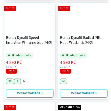
OUTLET
OUTLET
Bunda Dynafit Speed
Bunda Dynafit Radical PRL
Insulation W marine blue 24/25
Hood W atlantic 24/25
Skladem u nás
Skladem u nás
4 290 Kč
4 990 Kč
6 000 Kč
7 200 Kč
–28 %
–30 %
XS
S
M
M
VYBRAT VARIANTU
VYBRAT VARIANTU
OUTLET
VĚRNOSTNÍ SLEVA