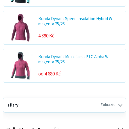
Bunda Dynafit Speed Insulation Hybrid W
magenta 25/26
4 390 Kč
Bunda Dynafit Mezzalama PTC Alpha W
magenta 25/26
od 4 680 Kč
V
ý
Filtry
Zobrazit
p
i
Ř
s