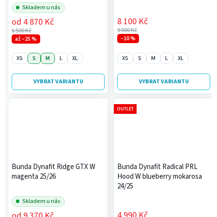
Skladem u nás
8 100 Kč
od
4 870 Kč
9 000 Kč
6 500 Kč
–10 %
až –25 %
XS
S
M
L
XL
XS
S
M
L
XL
VYBRAT VARIANTU
VYBRAT VARIANTU
OUTLET
Bunda Dynafit Ridge GTX W
Bunda Dynafit Radical PRL
magenta 25/26
Hood W blueberry mokarosa
24/25
Skladem u nás
4 990 Kč
od
9 370 Kč