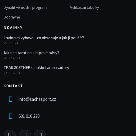
Dynafit věrnostní program
Velikostní tabulky
Dopravné
NOVINKY
Lavinová výbava - co obsahuje a jak ji použít?
29.1.2024
Jak se starat o skialpové pásy?
20.12.2023
TRAIL2GETHER s našimi ambasadory
27.11.2023
KONTAKT
info
@
sachasport.cz
601 010 220