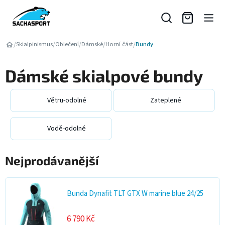
Přejít
na
obsah
/
/
/
/
/
Skialpinismus
Oblečení
Dámské
Horní část
Bundy
Dámské skialpové bundy
Větru-odolné
Zateplené
Vodě-odolné
Nejprodávanější
Bunda Dynafit TLT GTX W marine blue 24/25
6 790 Kč