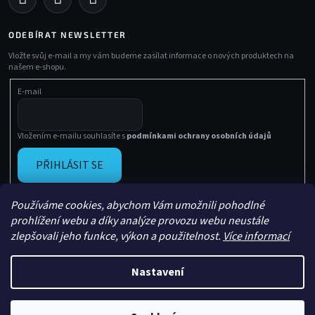
ODEBÍRAT NEWSLETTER
Vložte svůj e-mail a my vám budeme zasílat informace o nových produktech na
našem e-shopu.
E-mail
Vložením e-mailu souhlasíte s
podmínkami ochrany osobních údajů
PŘIHLÁSIT SE
Používáme cookies, abychom Vám umožnili pohodlné
prohlížení webu a díky analýze provozu webu neustále
zlepšovali jeho funkce, výkon a použitelnost.
Více informací
Nastavení
Vytvořil Shoptet
Copyright 2026
Sachasport
. Všechna práva vyhrazena.