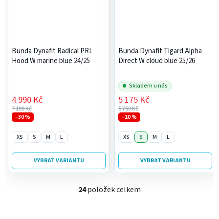
Bunda Dynafit Radical PRL
Bunda Dynafit Tigard Alpha
Hood W marine blue 24/25
Direct W cloud blue 25/26
Skladem u nás
4 990 Kč
5 175 Kč
7 199 Kč
5 750 Kč
–30 %
–10 %
XS
S
M
L
XS
S
M
L
VYBRAT VARIANTU
VYBRAT VARIANTU
24
položek celkem
O
v
l