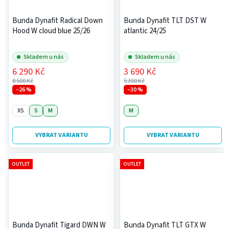
Bunda Dynafit Radical Down
Bunda Dynafit TLT DST W
Hood W cloud blue 25/26
atlantic 24/25
Skladem u nás
Skladem u nás
6 290 Kč
3 690 Kč
8 500 Kč
5 300 Kč
–26 %
–30 %
XS
S
M
M
VYBRAT VARIANTU
VYBRAT VARIANTU
OUTLET
OUTLET
Bunda Dynafit Tigard DWN W
Bunda Dynafit TLT GTX W