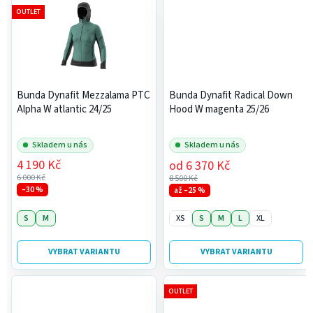
OUTLET
Bunda Dynafit Mezzalama PTC
Bunda Dynafit Radical Down
Alpha W atlantic 24/25
Hood W magenta 25/26
Skladem u nás
Skladem u nás
4 190 Kč
od
6 370 Kč
6 000 Kč
8 500 Kč
–30 %
až –25 %
S
M
XS
S
M
L
XL
VYBRAT VARIANTU
VYBRAT VARIANTU
OUTLET