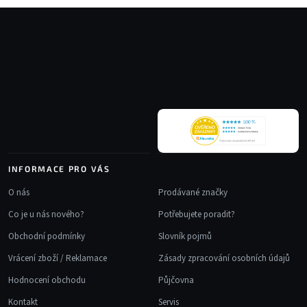
á
Z
d
á
a
p
c
a
í
t
p
r
í
v
k
y
v
INFORMACE PRO VÁS
ý
p
O nás
Prodávané značky
i
Co je u nás nového?
Potřebujete poradit?
s
u
Obchodní podmínky
Slovník pojmů
Vrácení zboží / Reklamace
Zásady zpracování osobních údajů
Hodnocení obchodu
Půjčovna
Kontakt
Servis