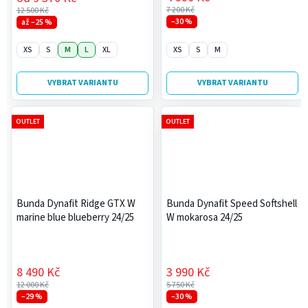
7 200 Kč
12 500 Kč
–30 %
až –25 %
XS
S
M
L
XL
XS
S
M
VYBRAT VARIANTU
VYBRAT VARIANTU
OUTLET
OUTLET
Bunda Dynafit Ridge GTX W
Bunda Dynafit Speed Softshell
marine blue blueberry 24/25
W mokarosa 24/25
8 490 Kč
3 990 Kč
12 000 Kč
5 750 Kč
–29 %
–30 %