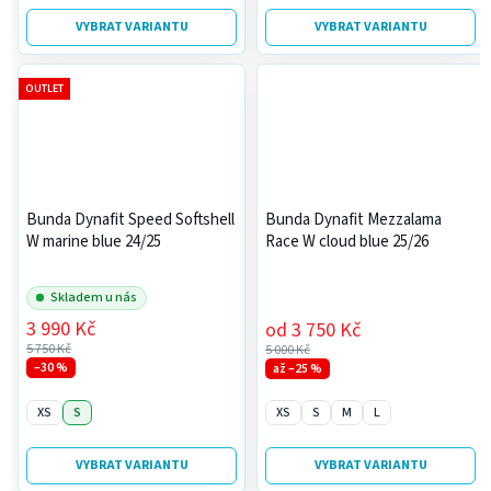
VYBRAT VARIANTU
VYBRAT VARIANTU
OUTLET
Bunda Dynafit Speed Softshell
Bunda Dynafit Mezzalama
W marine blue 24/25
Race W cloud blue 25/26
Skladem u nás
3 990 Kč
od
3 750 Kč
5 750 Kč
5 000 Kč
–30 %
až –25 %
XS
S
XS
S
M
L
VYBRAT VARIANTU
VYBRAT VARIANTU