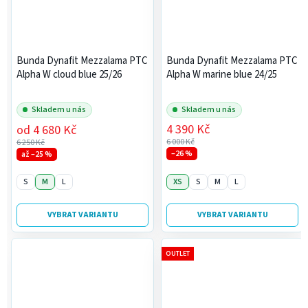
Bunda Dynafit Mezzalama PTC
Bunda Dynafit Mezzalama PTC
Alpha W cloud blue 25/26
Alpha W marine blue 24/25
Skladem u nás
Skladem u nás
4 390 Kč
od
4 680 Kč
6 000 Kč
6 250 Kč
–26 %
až –25 %
S
M
L
XS
S
M
L
VYBRAT VARIANTU
VYBRAT VARIANTU
OUTLET