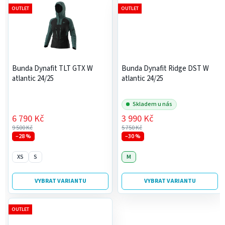
OUTLET
OUTLET
Bunda Dynafit TLT GTX W
Bunda Dynafit Ridge DST W
atlantic 24/25
atlantic 24/25
Skladem u nás
6 790 Kč
3 990 Kč
9 500 Kč
5 750 Kč
–28 %
–30 %
XS
S
M
VYBRAT VARIANTU
VYBRAT VARIANTU
OUTLET