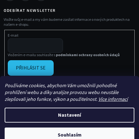
ODEBÍRAT NEWSLETTER
Vložte svůj e-mail a my vám budeme zasílat informace o nových produktech na
našem e-shopu.
E-mail
Vložením e-mailu souhlasíte s
podmínkami ochrany osobních údajů
PŘIHLÁSIT SE
Používáme cookies, abychom Vám umožnili pohodlné
prohlížení webu a díky analýze provozu webu neustále
zlepšovali jeho funkce, výkon a použitelnost.
Více informací
Nastavení
Vytvořil Shoptet
Copyright 2026
Sachasport
. Všechna práva vyhrazena.
Souhlasím