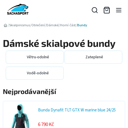
Přejít
na
obsah
/
/
/
/
/
Skialpinismus
Oblečení
Dámské
Horní část
Bundy
Dámské skialpové bundy
Větru-odolné
Zateplené
Vodě-odolné
Nejprodávanější
Bunda Dynafit TLT GTX W marine blue 24/25
6 790 Kč