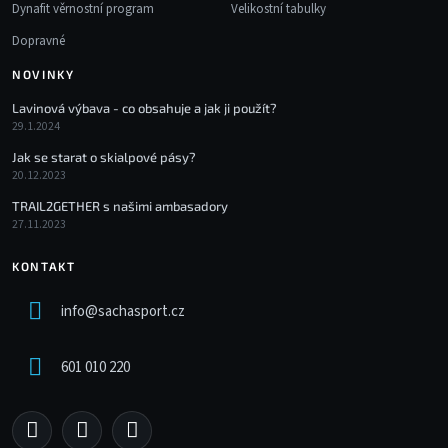
Dynafit věrnostní program
Velikostní tabulky
Dopravné
NOVINKY
Lavinová výbava - co obsahuje a jak ji použít?
29.1.2024
Jak se starat o skialpové pásy?
20.12.2023
TRAIL2GETHER s našimi ambasadory
27.11.2023
KONTAKT
info
@
sachasport.cz
601 010 220