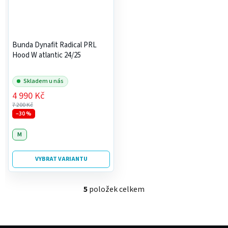
Bunda Dynafit Radical PRL
Hood W atlantic 24/25
Skladem u nás
4 990 Kč
7 200 Kč
–30 %
M
VYBRAT VARIANTU
5
položek celkem
O
v
l
á