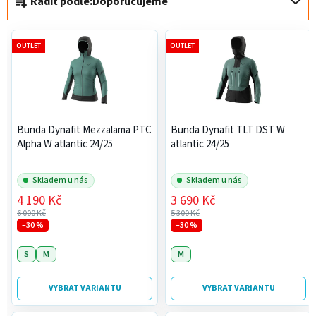
Řadit podle:
Doporučujeme
a
p
z
r
e
o
OUTLET
OUTLET
n
d
í
u
p
k
r
t
Bunda Dynafit Mezzalama PTC
Bunda Dynafit TLT DST W
o
ů
Alpha W atlantic 24/25
atlantic 24/25
d
u
Skladem u nás
Skladem u nás
k
4 190 Kč
3 690 Kč
t
6 000 Kč
5 300 Kč
ů
–30 %
–30 %
S
M
M
VYBRAT VARIANTU
VYBRAT VARIANTU