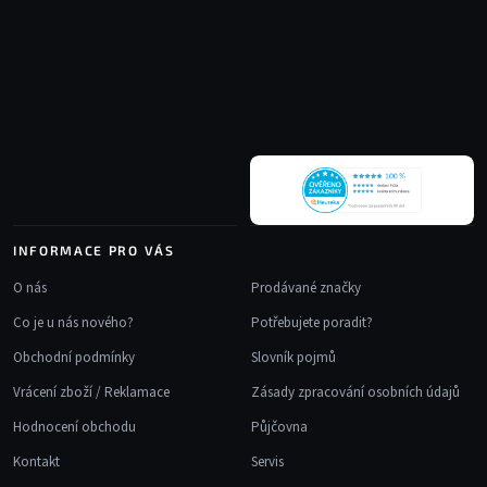
Z
d
á
a
p
c
a
í
t
p
r
í
v
k
y
v
INFORMACE PRO VÁS
ý
p
O nás
Prodávané značky
i
Co je u nás nového?
Potřebujete poradit?
s
u
Obchodní podmínky
Slovník pojmů
Vrácení zboží / Reklamace
Zásady zpracování osobních údajů
Hodnocení obchodu
Půjčovna
Kontakt
Servis