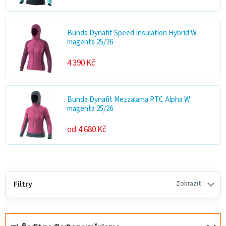
Bunda Dynafit Speed Insulation Hybrid W
magenta 25/26
4 390 Kč
Bunda Dynafit Mezzalama PTC Alpha W
magenta 25/26
od 4 680 Kč
V
ý
Filtry
Zobrazit
p
i
Ř
s