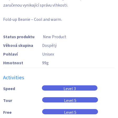
zaručenou vynikající správu vlhkosti.
Fold-up Beanie – Cool and warm.
Status produktu
New Product
Věková skupina
Dospělý
Pohlaví
Unisex
Hmotnost
99
g
Activities
Speed
Level 3
Tour
Level 5
Free
Level 5