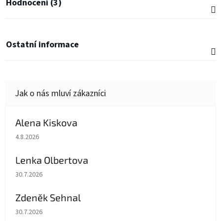
Hodnocení (3)
Ostatní informace
Alena Kiskova
Hodnocení obchodu je 5 z 5 hvězdiček.
4.8.2026
Lenka Olbertova
Hodnocení obchodu je 5 z 5 hvězdiček.
30.7.2026
Zdeněk Sehnal
Hodnocení obchodu je 5 z 5 hvězdiček.
30.7.2026