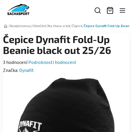
Přejít
na
obsah
/
/
/
/
/
Skialpinismus
Oblečení
Na hlavu a krk
Čepice
Čepice Dynafit Fold-Up Beanie
Čepice Dynafit Fold-Up
Beanie black out 25/26
Průměrné
3 hodnocení
Podrobnosti hodnocení
hodnocení
Značka:
Dynafit
produktu
je
5,0
z
5
hvězdiček.