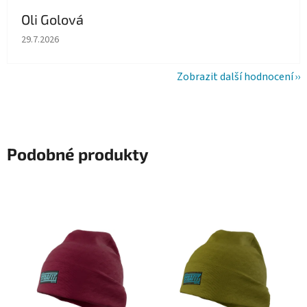
Oli Golová
Hodnocení obchodu je 5 z 5 hvězdiček.
29.7.2026
Zobrazit další hodnocení
Podobné produkty