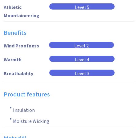
Athletic
Level 5
Mountaineering
Benefits
Wind Proofness
Level 2
Warmth
Level 4
Breathability
Level 3
Product features
Insulation
Moisture Wicking