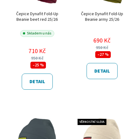
Čepice Dynafit Fold-Up
Čepice Dynafit Fold-Up
Beanie beet red 25/26
Beanie army 25/26
Skladem u nás
690 Kč
950 Kč
710 Kč
–27 %
950 Kč
–25 %
DETAIL
DETAIL
VĚRNOSTNÍ SLEVA