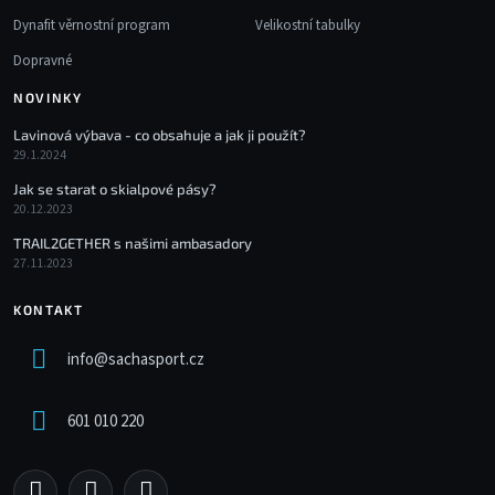
Dynafit věrnostní program
Velikostní tabulky
Dopravné
NOVINKY
Lavinová výbava - co obsahuje a jak ji použít?
29.1.2024
Jak se starat o skialpové pásy?
20.12.2023
TRAIL2GETHER s našimi ambasadory
27.11.2023
KONTAKT
info
@
sachasport.cz
601 010 220