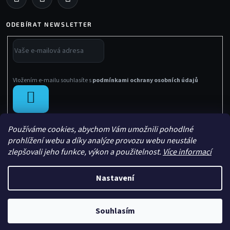
ODEBÍRAT NEWSLETTER
Vložením e-mailu souhlasíte s
podmínkami ochrany osobních údajů
PŘIHLÁSIT
SE
Používáme cookies, abychom Vám umožnili pohodlné
prohlížení webu a díky analýze provozu webu neustále
zlepšovali jeho funkce, výkon a použitelnost.
Více informací
Nastavení
Vytvořil Shoptet
Copyright 2026
Sachasport
. Všechna práva vyhrazena.
Souhlasím
Upravil
Le Artist