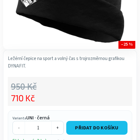
–25 %
Ležérní čepice na sport a volný čas s trojrozměrnou grafikou
DYNAFIT.
950 Kč
710 Kč
Měrná cena:
UNI · černá
Varianta
PŘIDAT DO KOŠÍKU
-
+