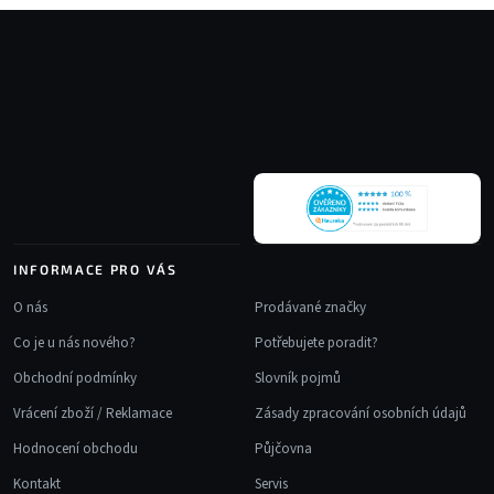
Z
á
p
a
t
í
INFORMACE PRO VÁS
O nás
Prodávané značky
Co je u nás nového?
Potřebujete poradit?
Obchodní podmínky
Slovník pojmů
Vrácení zboží / Reklamace
Zásady zpracování osobních údajů
Hodnocení obchodu
Půjčovna
Kontakt
Servis