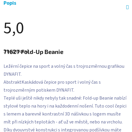
Popis
5,0
Průměrné
hodnocení
3 hodnocení
71627
Fold-Up Beanie
produktu
je
5,0
z
Ležérní čepice na sport a volný čas s trojrozměrnou grafikou
5
DYNAFIT.
hvězdiček.
AbstraktKaskádová čepice pro sport i volný čas s
trojrozměrným potiskem DYNAFIT.
Teplé uši ještě nikdy nebyly tak snadné: Fold-up Beanie nabízí
stylové teplo na hory i na každodenní nošení. Tuto cool čepici
s lemem a barevně kontrastní 3D nášivkou s logem musíte
mít při nízkých teplotách - ať už ve městě, nebo na vrcholu.
Díky dvouvrstvé konstrukci s integrovanou podšívkou máte