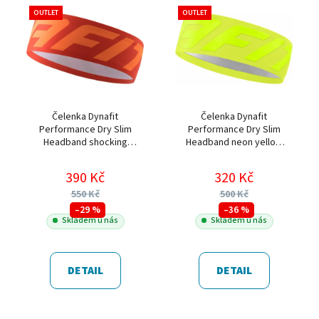
OUTLET
OUTLET
Čelenka Dynafit
Čelenka Dynafit
Performance Dry Slim
Performance Dry Slim
Headband shocking
Headband neon yellow
orange 2025
2024
390 Kč
320 Kč
550 Kč
500 Kč
–29 %
–36 %
Skladem u nás
Skladem u nás
DETAIL
DETAIL