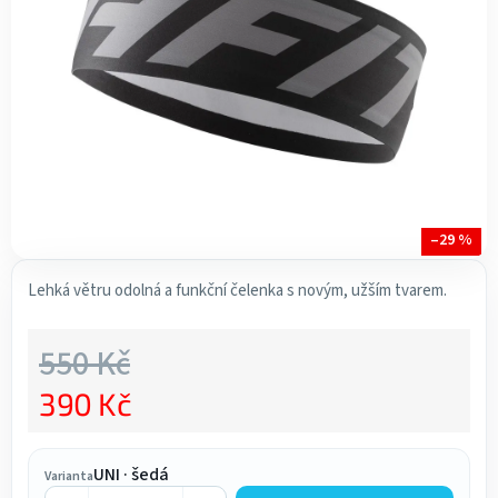
hvězdiček.
–29 %
Lehká větru odolná a funkční čelenka s novým, užším tvarem.
550 Kč
390 Kč
Měrná cena:
UNI · šedá
Varianta