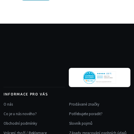
Z
á
p
a
t
í
INFORMACE PRO VÁS
O nás
Prodávané značky
Co je u nás nového?
Potřebujete poradit?
Obchodní podmínky
Slovník pojmů
Vrácení zboží / Reklamace
Zásady zpracování osobních údajů