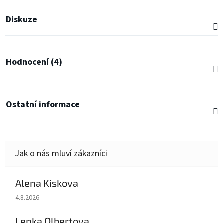
Diskuze
Hodnocení (4)
Ostatní informace
Alena Kiskova
Hodnocení obchodu je 5 z 5 hvězdiček.
4.8.2026
Lenka Olbertova