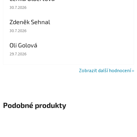
Hodnocení obchodu je 5 z 5 hvězdiček.
30.7.2026
Zdeněk Sehnal
Hodnocení obchodu je 5 z 5 hvězdiček.
30.7.2026
Oli Golová
Hodnocení obchodu je 5 z 5 hvězdiček.
29.7.2026
Zobrazit další hodnocení
Podobné produkty