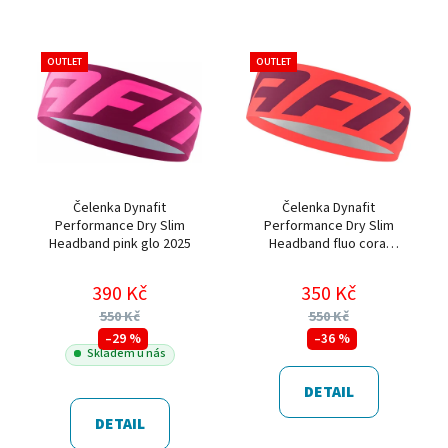
OUTLET
OUTLET
Čelenka Dynafit
Čelenka Dynafit
Performance Dry Slim
Performance Dry Slim
Headband pink glo 2025
Headband fluo coral
2025
390 Kč
350 Kč
550 Kč
550 Kč
–29 %
–36 %
Skladem u nás
DETAIL
DETAIL