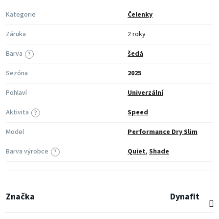
Kategorie
Čelenky
Záruka
2 roky
Barva
šedá
?
Sezóna
2025
Pohlaví
Univerzální
Aktivita
Speed
?
Model
Performance Dry Slim
Barva výrobce
Quiet
,
Shade
?
Značka
Dynafit