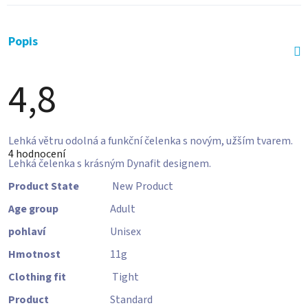
Popis
4,8
Průměrné
Lehká větru odolná a funkční čelenka s novým, užším tvarem.
hodnocení
4 hodnocení
produktu
Lehká čelenka s krásným Dynafit designem.
je
4,8
Product State
New Product
z
5
Age group
Adult
hvězdiček.
pohlaví
Unisex
Hmotnost
11
g
Clothing fit
Tight
Product
Standard