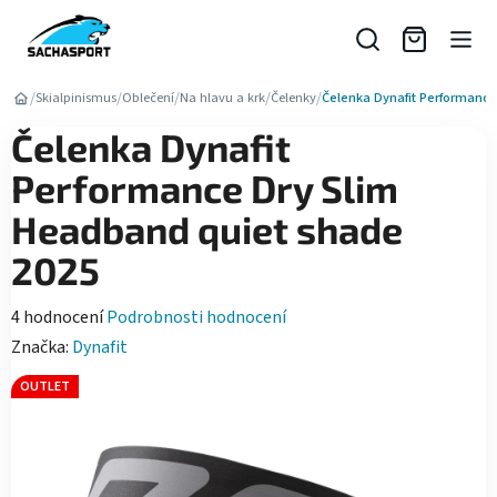
Přejít
na
obsah
/
/
/
/
/
Skialpinismus
Oblečení
Na hlavu a krk
Čelenky
Čelenka Dynafit Performance
Čelenka Dynafit
Performance Dry Slim
Headband quiet shade
2025
Průměrné
4 hodnocení
Podrobnosti hodnocení
hodnocení
Značka:
Dynafit
produktu
OUTLET
je
4,8
z
5