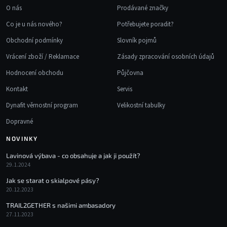
O nás
Prodávané značky
Co je u nás nového?
Potřebujete poradit?
Obchodní podmínky
Slovník pojmů
Vrácení zboží / Reklamace
Zásady zpracování osobních údajů
Hodnocení obchodu
Půjčovna
Kontakt
Servis
Dynafit věrnostní program
Velikostní tabulky
Dopravné
NOVINKY
Lavinová výbava - co obsahuje a jak ji použít?
29.1.2024
Jak se starat o skialpové pásy?
20.12.2023
TRAIL2GETHER s našimi ambasadory
27.11.2023