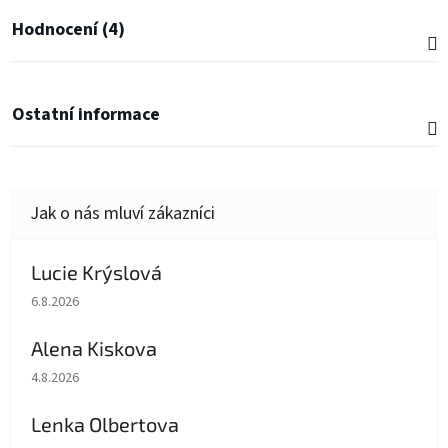
Hodnocení (4)
Ostatní informace
Lucie Krýslová
Hodnocení obchodu je 5 z 5 hvězdiček.
6.8.2026
Alena Kiskova
Hodnocení obchodu je 5 z 5 hvězdiček.
4.8.2026
Lenka Olbertova