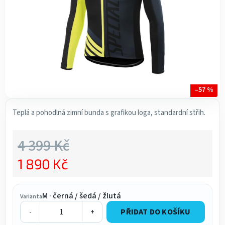
–57 %
Teplá a pohodlná zimní bunda s grafikou loga, standardní střih.
4 399 Kč
1 890 Kč
Měrná cena:
M · černá / šedá / žlutá
Varianta
PŘIDAT DO KOŠÍKU
-
+