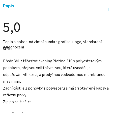
Popis
5,0
Průměrné
Teplá a pohodlná zimní bunda s grafikou loga, standardní
hodnocení
4 hodnocení
produktu
střih.
je
5,0
z
Přední díl z třívrstvé tkaniny Platino 310 s polyesterovým
5
potiskem, hřejivou vnitřní vrstvou, která usnadňuje
hvězdiček.
odpařování vlhkosti, a prodyšnou voděodolnou membránou
mezi nimi.
Zadní část je z pohovky z polyesteru a má tři otevřené kapsy a
reflexní prvky.
Zip po celé délce.