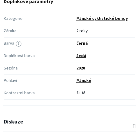
Doplňkové parametry
Kategorie
Pánské cyklistické bundy
Záruka
2 roky
Barva
černá
?
Doplňková barva
šedá
Sezóna
2020
Pohlaví
Pánské
Kontrastní barva
žlutá
Diskuze