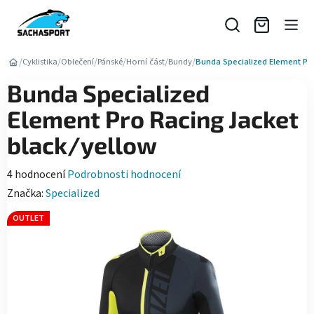
Přejít
na
obsah
/
/
/
/
/
/
Cyklistika
Oblečení
Pánské
Horní část
Bundy
Bunda Specialized Element Pro
Bunda Specialized
Element Pro Racing Jacket
black/yellow
Průměrné
4 hodnocení
Podrobnosti hodnocení
hodnocení
Značka:
Specialized
produktu
OUTLET
je
5,0
z
5
hvězdiček.