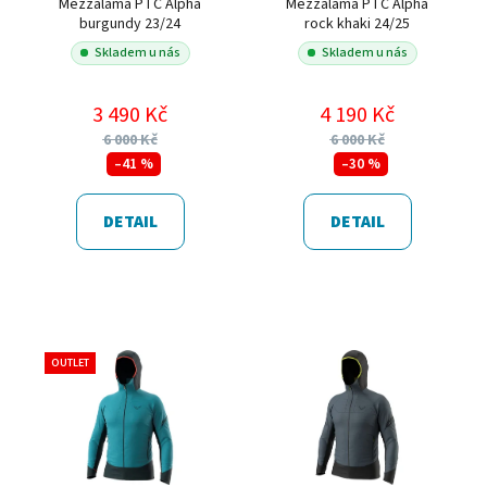
Mezzalama PTC Alpha
Mezzalama PTC Alpha
burgundy 23/24
rock khaki 24/25
Skladem u nás
Skladem u nás
3 490 Kč
4 190 Kč
6 000 Kč
6 000 Kč
–41 %
–30 %
DETAIL
DETAIL
OUTLET