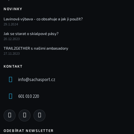
NOVINKY
Lavinová výbava - co obsahuje a jak ji použít?
29.1.2024
Jak se starat o skialpové pásy?
20.12.2023
TRAIL2GETHER s našimi ambasadory
27.11.2023
KONTAKT
info
@
sachasport.cz
601 010 220
ODEBÍRAT NEWSLETTER