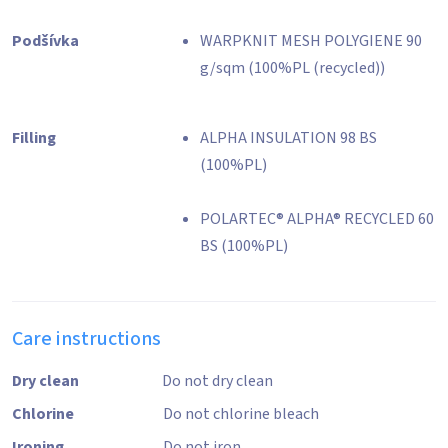
Podšívka
WARPKNIT MESH POLYGIENE 90
g/sqm (100%PL (recycled))
Filling
ALPHA INSULATION 98 BS
(100%PL)
POLARTEC® ALPHA® RECYCLED 60
BS (100%PL)
Care instructions
Dry clean
Do not dry clean
Chlorine
Do not chlorine bleach
Ironing
Do not iron