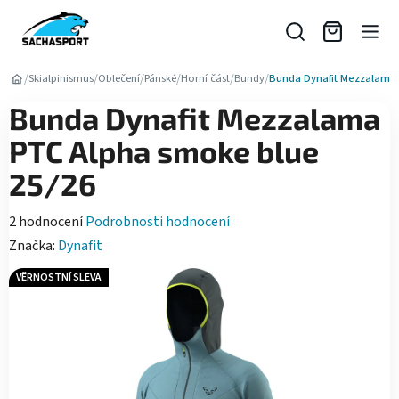
Přejít
na
obsah
/
/
/
/
/
/
Skialpinismus
Oblečení
Pánské
Horní část
Bundy
Bunda Dynafit Mezzalama 
Bunda Dynafit Mezzalama
PTC Alpha smoke blue
25/26
Průměrné
2 hodnocení
Podrobnosti hodnocení
hodnocení
Značka:
Dynafit
produktu
VĚRNOSTNÍ SLEVA
je
5,0
z
5
hvězdiček.