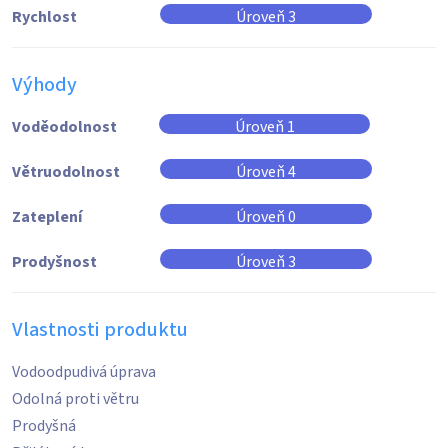
Rychlost
Úroveň 3
Výhody
Voděodolnost
Úroveň 1
Větruodolnost
Úroveň 4
Zateplení
Úroveň 0
Prodyšnost
Úroveň 3
Vlastnosti produktu
Vodoodpudivá úprava
Odolná proti větru
Prodyšná