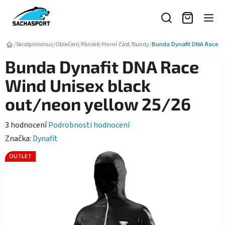
Přejít
na
obsah
/
/
/
/
/
/
Skialpinismus
Oblečení
Pánské
Horní část
Bundy
Bunda Dynafit DNA Race Wi
Bunda Dynafit DNA Race
Wind Unisex black
out/neon yellow 25/26
Průměrné
3 hodnocení
Podrobnosti hodnocení
hodnocení
Značka:
Dynafit
produktu
OUTLET
je
5,0
z
5
hvězdiček.