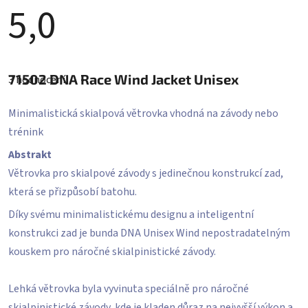
5,0
Průměrné
hodnocení
71502
DNA Race Wind Jacket Unisex
3 hodnocení
produktu
je
5,0
Minimalistická skialpová větrovka vhodná na závody nebo
z
5
trénink
hvězdiček.
Abstrakt
Větrovka pro skialpové závody s jedinečnou konstrukcí zad,
která se přizpůsobí batohu.
Díky svému minimalistickému designu a inteligentní
konstrukci zad je bunda DNA Unisex Wind nepostradatelným
kouskem pro náročné skialpinistické závody.
Lehká větrovka byla vyvinuta speciálně pro náročné
skialpinistické závody, kde je kladen důraz na nejvyšší výkon a