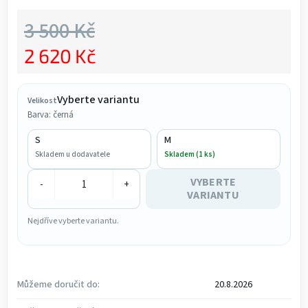
3 500 Kč
2 620 Kč
Měrná cena:
Vyberte variantu
Velikost
Barva: černá
S
M
Skladem u dodavatele
Skladem (1 ks)
VYBERTE
-
+
VARIANTU
Nejdříve vyberte variantu.
Můžeme doručit do:
20.8.2026