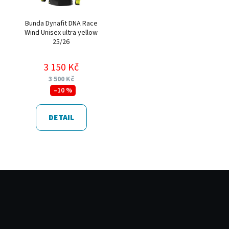
Bunda Dynafit DNA Race
Wind Unisex ultra yellow
25/26
3 150 Kč
3 500 Kč
–10 %
DETAIL
Z
á
p
a