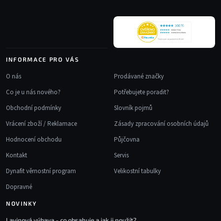
t
í
INFORMACE PRO VÁS
O nás
Prodávané značky
Co je u nás nového?
Potřebujete poradit?
Obchodní podmínky
Slovník pojmů
Vrácení zboží / Reklamace
Zásady zpracování osobních údajů
Hodnocení obchodu
Půjčovna
Kontakt
Servis
Dynafit věrnostní program
Velikostní tabulky
Dopravné
NOVINKY
Lavinová výbava - co obsahuje a jak ji použít?