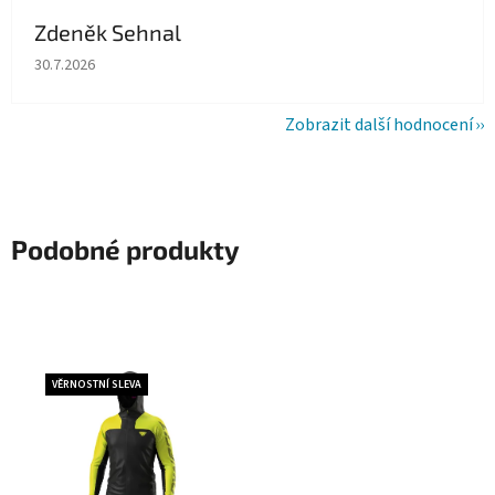
Zdeněk Sehnal
Hodnocení obchodu je 5 z 5 hvězdiček.
30.7.2026
Zobrazit další hodnocení
Podobné produkty
VĚRNOSTNÍ SLEVA