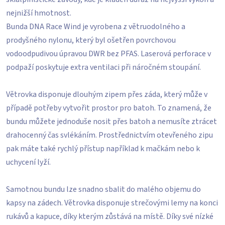
nejnižší hmotnost.
Bunda DNA Race Wind je vyrobena z větruodolného a
prodyšného nylonu, který byl ošetřen povrchovou
vodoodpudivou úpravou DWR bez PFAS. Laserová perforace v
podpaží poskytuje extra ventilaci při náročném stoupání.
Větrovka disponuje dlouhým zipem přes záda, který může v
případě potřeby vytvořit prostor pro batoh. To znamená, že
bundu můžete jednoduše nosit přes batoh a nemusíte ztrácet
drahocenný čas svlékáním. Prostřednictvím otevřeného zipu
pak máte také rychlý přístup například k mačkám nebo k
uchycení lyží.
Samotnou bundu lze snadno sbalit do malého objemu do
kapsy na zádech. Větrovka disponuje strečovými lemy na konci
rukávů a kapuce, díky kterým zůstává na místě. Díky své nízké