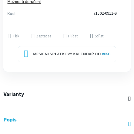
Možnosti doručení
71502-0911-S
Kód:
Tisk
Zeptat se
Hlídat
Sdílet
MĚSÍČNÍ SPLÁTKOVÝ KALENDÁŘ OD
∞
KČ
Varianty
Popis