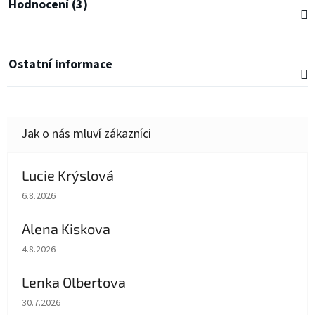
Hodnocení (3)
Ostatní informace
Lucie Krýslová
Hodnocení obchodu je 5 z 5 hvězdiček.
6.8.2026
Alena Kiskova
Hodnocení obchodu je 5 z 5 hvězdiček.
4.8.2026
Lenka Olbertova
Hodnocení obchodu je 5 z 5 hvězdiček.
30.7.2026