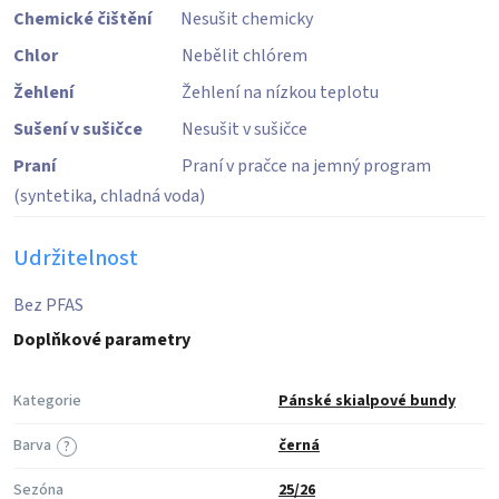
Chemické čištění
Nesušit chemicky
Chlor
Nebělit chlórem
Žehlení
Žehlení na nízkou teplotu
Sušení v sušičce
Nesušit v sušičce
Praní
Praní v pračce na jemný program
(syntetika, chladná voda)
Udržitelnost
Bez PFAS
Doplňkové parametry
Kategorie
Pánské skialpové bundy
Barva
černá
?
Sezóna
25/26