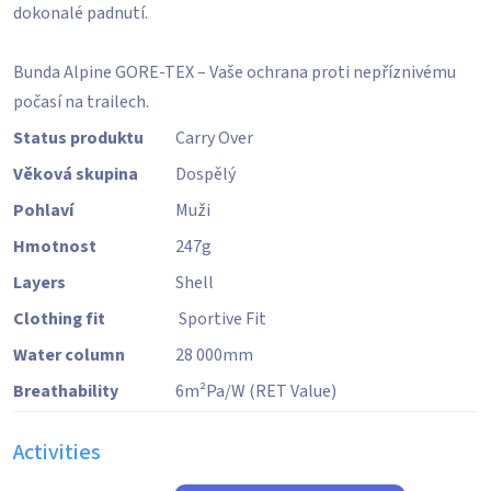
dokonalé padnutí.
Bunda Alpine GORE-TEX – Vaše ochrana proti nepříznivému
počasí na trailech.
Status produktu
Carry Over
Věková skupina
Dospělý
Pohlaví
Muži
Hmotnost
247
g
Layers
Shell
Clothing fit
Sportive Fit
Water column
28 000
mm
Breathability
6
m²Pa/W
(RET Value)
Activities