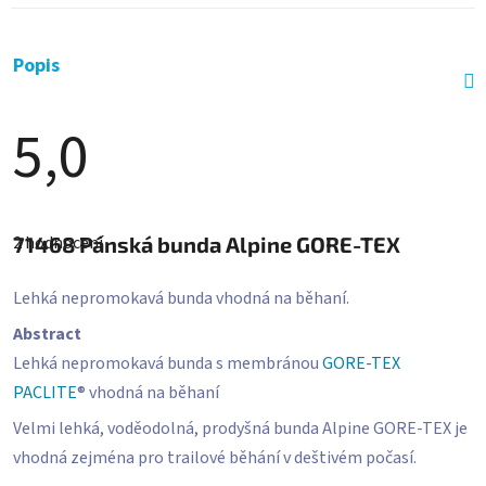
Popis
5,0
Průměrné
hodnocení
2 hodnocení
71468
Pánská bunda Alpine GORE-TEX
produktu
je
5,0
z
Lehká nepromokavá bunda vhodná na běhaní.
5
hvězdiček.
Abstract
Lehká nepromokavá bunda s membránou
GORE-TEX
PACLITE
® vhodná na běhaní
Velmi lehká, voděodolná, prodyšná bunda Alpine GORE-TEX je
vhodná zejména pro trailové běhání v deštivém počasí.