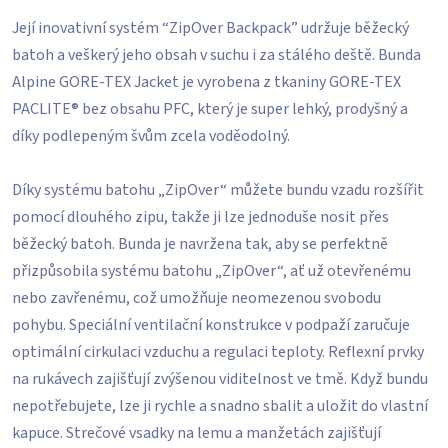
Její inovativní systém “ZipOver Backpack” udržuje běžecký
batoh a veškerý jeho obsah v suchu i za stálého deště. Bunda
Alpine GORE-TEX Jacket je vyrobena z tkaniny GORE-TEX
PACLITE® bez obsahu PFC, který je super lehký, prodyšný a
díky podlepeným švům zcela voděodolný.
Díky systému batohu „ZipOver“ můžete bundu vzadu rozšířit
pomocí dlouhého zipu, takže ji lze jednoduše nosit přes
běžecký batoh. Bunda je navržena tak, aby se perfektně
přizpůsobila systému batohu „ZipOver“, ať už otevřenému
nebo zavřenému, což umožňuje neomezenou svobodu
pohybu. Speciální ventilační konstrukce v podpaží zaručuje
optimální cirkulaci vzduchu a regulaci teploty. Reflexní prvky
na rukávech zajišťují zvýšenou viditelnost ve tmě. Když bundu
nepotřebujete, lze ji rychle a snadno sbalit a uložit do vlastní
kapuce. Strečové vsadky na lemu a manžetách zajišťují