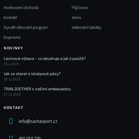
Hodnocení obchodu
Půjčovna
Kontakt
Servis
Dynafit věrnostní program
Velikostní tabulky
Dopravné
NOVINKY
Lavinová výbava - co obsahuje a jak ji použít?
29.1.2024
Jak se starat o skialpové pásy?
20.12.2023
TRAIL2GETHER s našimi ambasadory
27.11.2023
KONTAKT
info
@
sachasport.cz
601 010 220