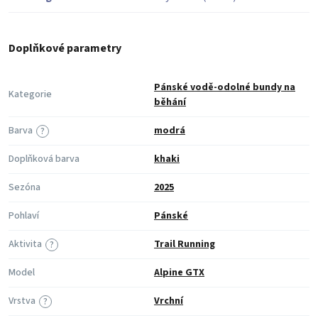
Doplňkové parametry
Pánské vodě-odolné bundy na
Kategorie
běhání
Barva
modrá
?
Doplňková barva
khaki
Sezóna
2025
Pohlaví
Pánské
Aktivita
Trail Running
?
Model
Alpine GTX
Vrstva
Vrchní
?