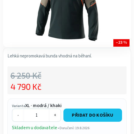
–23 %
Lehká nepromokavá bunda vhodná na běhaní.
6 250 Kč
4 790 Kč
Měrná cena:
XL · modrá / khaki
Varianta
PŘIDAT DO KOŠÍKU
-
+
Skladem u dodavatele
• Doručení: 19.8.2026