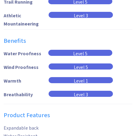
Trail Running
Level 5
Athletic
Level 3
Mountaineering
Benefits
Water Proofness
Level 5
Wind Proofness
Level 5
Warmth
Level 1
Breathability
Level 3
Product Features
Expandable back