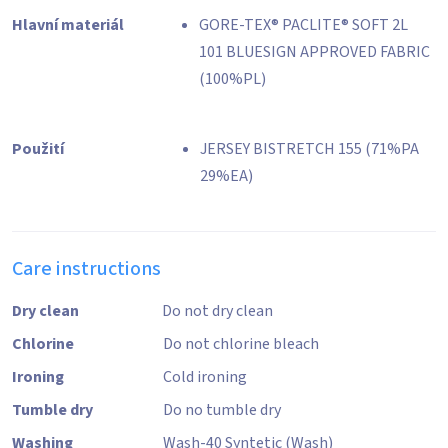
Hlavní materiál
GORE-TEX® PACLITE® SOFT 2L
101 BLUESIGN APPROVED FABRIC
(100%PL)
Použití
JERSEY BISTRETCH 155 (71%PA
29%EA)
Care instructions
Dry clean
Do not dry clean
Chlorine
Do not chlorine bleach
Ironing
Cold ironing
Tumble dry
Do no tumble dry
Washing
Wash-40 Syntetic (Wash)