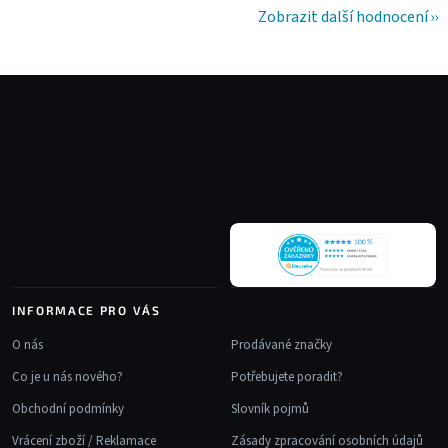
Zobrazit další hodnocení
Z
á
p
a
t
í
INFORMACE PRO VÁS
O nás
Prodávané značky
Co je u nás nového?
Potřebujete poradit?
Obchodní podmínky
Slovník pojmů
Vrácení zboží / Reklamace
Zásady zpracování osobních údajů