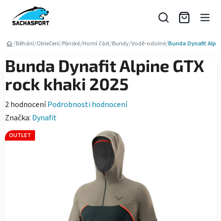
Přejít
na
obsah
/
/
/
/
/
/
/
Běhání
Oblečení
Pánské
Horní část
Bundy
Vodě-odolné
Bunda Dynafit Alpin
Bunda Dynafit Alpine GTX
rock khaki 2025
Průměrné
2 hodnocení
Podrobnosti hodnocení
hodnocení
Značka:
Dynafit
produktu
OUTLET
je
5,0
z
5
hvězdiček.