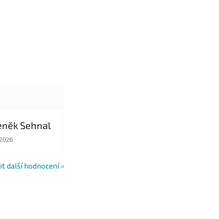
eněk Sehnal
ězdiček.
ocení obchodu je 5 z 5 hvězdiček.
.2026
it další hodnocení