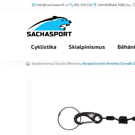
Přejít
info@sachasport.cz
601 010 220
Zemědělská 5582/1a, 72
na
obsah
Cyklistika
Skialpinismus
Běhán
/
/
/
/
Skialpinismus
Vázání
Řemínky
Bezpečnostní řemínky Dynafit 