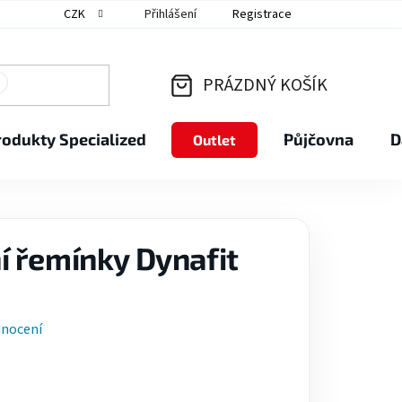
CZK
Přihlášení
Registrace
PRÁZDNÝ KOŠÍK
NÁKUPNÍ
rodukty Specialized
Půjčovna
D
Outlet
KOŠÍK
 řemínky Dynafit
dnocení