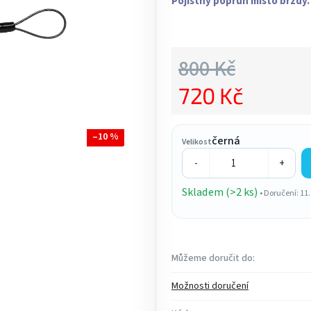
Pojistný popruh místo brzdy.
4,9
z
5
800 Kč
hvězdiček.
720 Kč
Měrná cena:
–10 %
černá
Velikost
-
+
Skladem (>2 ks)
• Doručení: 11
Můžeme doručit do:
Možnosti doručení