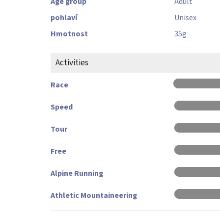
Age group
Adult
pohlaví
Unisex
Hmotnost
35
g
Activities
Race
Speed
Tour
Free
Alpine Running
Athletic Mountaineering