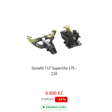
Dynafit TLT Superlite 175 -
Z10
6 890 Kč
9 100 Kč
–24 %
Skladem u nás