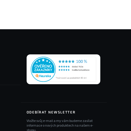
ODEBÍRAT NEWSLETTER
Vložte svůj e-mail a my vám budeme zasílat
informace o nových produktech na našem e-
shopu.