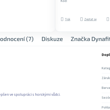
Kód:
Tisk
Zeptat se
odnocení (7)
Diskuze
Značka
Dynafi
Dopl
Kateg
Záruk
Barva
šen ve spolupráci s horskými vůdci.
Sezó
Pohla