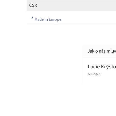
CSR
Made in Europe
Lucie Krýsl
Hodnocení obcho
6.8.2026