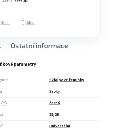
48308-0099-UNI
Hlídat
Sdílet
t
Ostatní informace
ňkové parametry
orie
Skialpové řemínky
a
2 roky
černá
?
na
25/26
ví
Univerzální