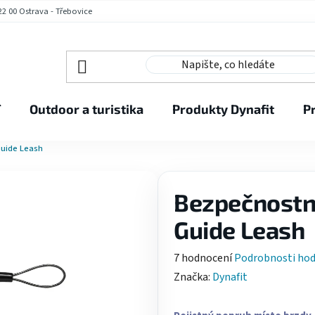
2 00 Ostrava - Třebovice
í
Outdoor a turistika
Produkty Dynafit
P
Guide Leash
Bezpečnostní
Guide Leash
Průměrné
7 hodnocení
Podrobnosti ho
hodnocení
Značka:
Dynafit
produktu
je