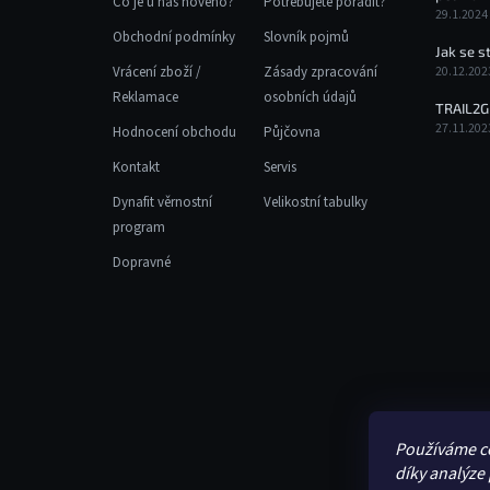
Co je u nás nového?
Potřebujete poradit?
29.1.2024
Obchodní podmínky
Slovník pojmů
Jak se s
Vrácení zboží /
Zásady zpracování
20.12.202
Reklamace
osobních údajů
TRAIL2G
27.11.202
Hodnocení obchodu
Půjčovna
Kontakt
Servis
Dynafit věrnostní
Velikostní tabulky
program
Dopravné
Používáme c
díky analýze