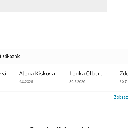
ová
Alena Kiskova
Lenka Olbertova
Zd
du je 5 z 5 hvězdiček.
Hodnocení obchodu je 5 z 5 hvězdiček.
Hodnocení obchodu je 5 z 5 hv
Hodn
4.8.2026
30.7.2026
30.7
Zobraz