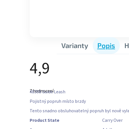
Varianty
Popis
H
4,9
Průměrné
hodnocení
7 hodnocení
produktu
48308
Guide Leash
je
4,9
Pojistný popruh místo brzdy
z
5
Tento snadno obsluhovatelný popruh byl nově vylep
hvězdiček.
Product State
Carry Over