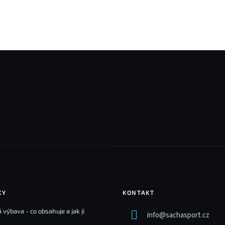
KY
KONTAKT
 výbava - co obsahuje a jak ji
info
@
sachasport.cz