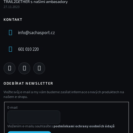
TRAIL2GETHER s našimi ambasadory
27.11.2023
KONTAKT
info
@
sachasport.cz
601 010 220
ODEBÍRAT NEWSLETTER
Vložte svůj e-mail a my vám budeme zasílat informace o nových produktech na
našem e-shopu.
E-mail
Vložením e-mailu souhlasíte s
podmínkami ochrany osobních údajů