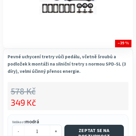
–39 %
Pevné uchycení tretry vůči pedálu, včetně šroubů a
podložek k montáži na silniční tretry s normou SPD-SL (3
díry), velmi účinný přenos energie.
578 Kč
349 Kč
Měrná cena:
modrá
Velikost
ZEPTAT SE NA
-
+