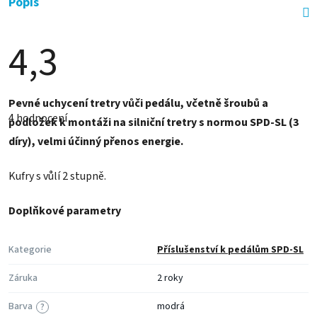
Popis
4,3
Průměrné
Pevné uchycení tretry vůči pedálu, včetně šroubů a
hodnocení
4 hodnocení
produktu
podložek k montáži na silniční tretry s normou SPD-SL (3
je
díry), velmi účinný přenos energie.
4,3
z
5
Kufry s vůlí 2 stupně.
hvězdiček.
Doplňkové parametry
Kategorie
Příslušenství k pedálům SPD-SL
Záruka
2 roky
Barva
modrá
?