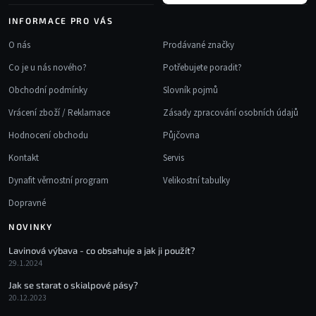
INFORMACE PRO VÁS
O nás
Prodávané značky
Co je u nás nového?
Potřebujete poradit?
Obchodní podmínky
Slovník pojmů
Vrácení zboží / Reklamace
Zásady zpracování osobních údajů
Hodnocení obchodu
Půjčovna
Kontakt
Servis
Dynafit věrnostní program
Velikostní tabulky
Dopravné
NOVINKY
Lavinová výbava - co obsahuje a jak ji použít?
29.1.2024
Jak se starat o skialpové pásy?
20.12.2023