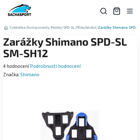
Přejít
na
obsah
/
/
/
/
/
/
Cyklistika
Komponenty
Pedály
SPD-SL
Příslušenství
Zarážky Shimano SPD-S
Zarážky Shimano SPD-SL
SM-SH12
Průměrné
4 hodnocení
Podrobnosti hodnocení
hodnocení
Značka:
Shimano
produktu
je
4,3
z
5
hvězdiček.