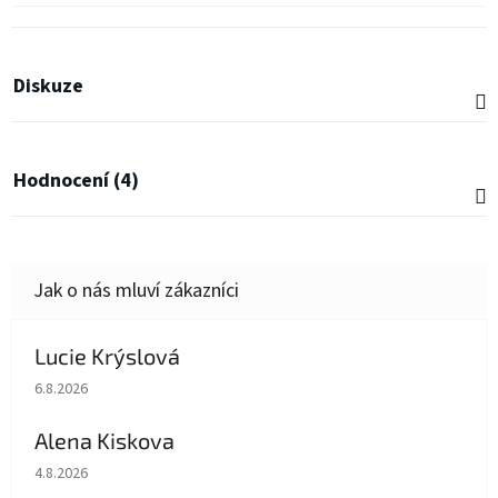
Diskuze
Hodnocení (4)
Lucie Krýslová
Hodnocení obchodu je 5 z 5 hvězdiček.
6.8.2026
Alena Kiskova
Hodnocení obchodu je 5 z 5 hvězdiček.
4.8.2026