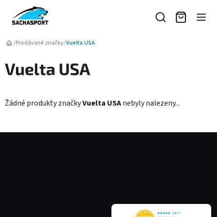
Přejít
na
obsah
/
/
Prodávané značky
Vuelta USA
Vuelta USA
Žádné produkty značky
Vuelta USA
nebyly nalezeny...
Z
á
p
a
t
í