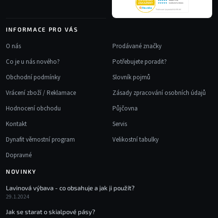
INFORMACE PRO VÁS
O nás
Prodávané značky
Co je u nás nového?
Potřebujete poradit?
Obchodní podmínky
Slovník pojmů
Vrácení zboží / Reklamace
Zásady zpracování osobních údajů
Hodnocení obchodu
Půjčovna
Kontakt
Servis
Dynafit věrnostní program
Velikostní tabulky
Dopravné
NOVINKY
Lavinová výbava - co obsahuje a jak ji použít?
29.1.2024
Jak se starat o skialpové pásy?