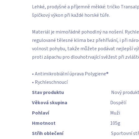
Lehké, prodyšné a příjemně měkké: tričko Transal
špičkový výkon při každé horské túře.
Materiál je mimořádně pohodlný na nošení. Rychle
regulované tělesné klima bez přehřívání, i při ná
volnost pohybu, takže můžete podávat nejlepší výk
proti zápachu pro dlouhotrvající svěžest při zvláš
• Antimikrobiální úprava Polygiene®
• Rychleschnoucí
Stav produktu
Nový produk
Věková skupina
Dospělí
Pohlaví
Muži
Hmotnost
105
g
Střih oblečení
Sportovní stř