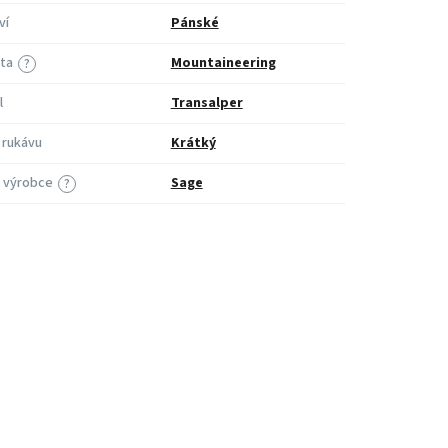
ví
Pánské
ita
Mountaineering
?
l
Transalper
 rukávu
Krátký
 výrobce
Sage
?