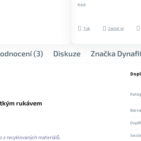
Kód:
Tisk
Zeptat se
odnocení (3)
Diskuze
Značka
Dynafi
Dopl
Kateg
rátkým rukávem
Barva
Doplň
Sezó
o z recyklovaných materiálů.