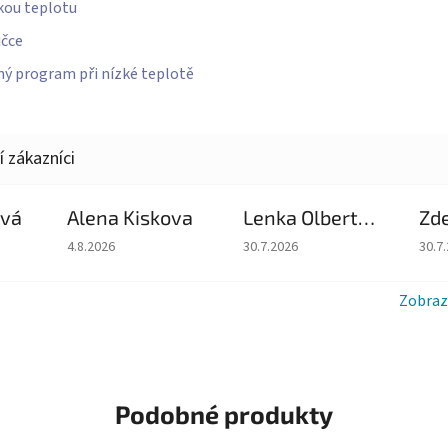
kou teplotu
ičce
ný program při nízké teplotě
ová
Alena Kiskova
Lenka Olbertova
Zd
du je 5 z 5 hvězdiček.
Hodnocení obchodu je 5 z 5 hvězdiček.
Hodnocení obchodu je 5 z 5 hv
Hodn
4.8.2026
30.7.2026
30.7
Zobraz
Podobné produkty