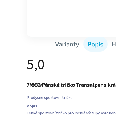
Varianty
Popis
H
5,0
Průměrné
hodnocení
71932
Pánské tričko Transalper s k
3 hodnocení
produktu
je
5,0
Prodyšné sportovní tričko
z
5
Popis
hvězdiček.
Lehké sportovní tričko pro rychlé výstupy. Vyroben