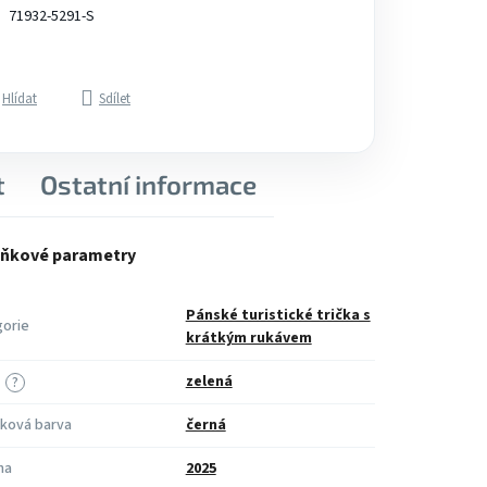
71932-5291-S
Hlídat
Sdílet
t
Ostatní informace
ňkové parametry
Pánské turistické trička s
orie
krátkým rukávem
zelená
?
ková barva
černá
na
2025