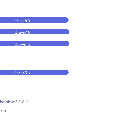
Úroveň 3
Úroveň 5
Úroveň 3
Úroveň 5
hemické čištění
rem