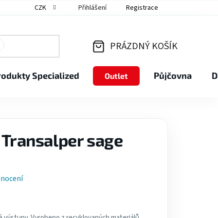
CZK
Přihlášení
Registrace
PRÁZDNÝ KOŠÍK
NÁKUPNÍ
rodukty Specialized
Půjčovna
D
Outlet
KOŠÍK
t Transalper sage
dnocení
lé výstupy. Vyrobeno z recyklovaných materiálů.