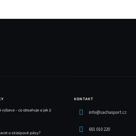
KY
KONTAKT
 výbava - co obsahuje a jak ji
info
@
sachasport.cz
601 010 220
tarat o skialpové pásy?