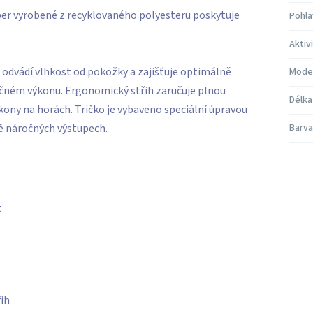
per vyrobené z recyklovaného polyesteru poskytuje
Pohla
Aktiv
 odvádí vlhkost od pokožky a zajišťuje optimálně
Mode
ročném výkonu. Ergonomický střih zaručuje plnou
Délka
ony na horách. Tričko je vybaveno speciální úpravou
tě náročných výstupech.
Barva
t
ih