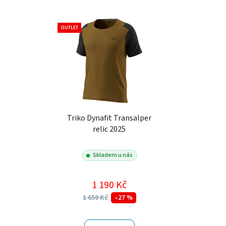
OUTLET
Triko Dynafit Transalper
relic 2025
Skladem u nás
1 190 Kč
1 650 Kč
–27 %