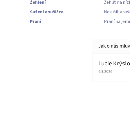
Žehlení
Žehlit na níz
Sušení v sušičce
Nesušit v suš
Praní
Praní na jem
Lucie Krýsl
Hodnocení obcho
6.8.2026