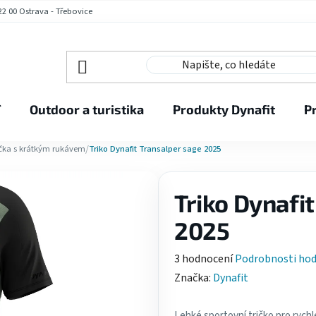
2 00 Ostrava - Třebovice
í
Outdoor a turistika
Produkty Dynafit
P
/
ička s krátkým rukávem
Triko Dynafit Transalper sage 2025
Triko Dynafi
2025
Průměrné
3 hodnocení
Podrobnosti ho
hodnocení
Značka:
Dynafit
produktu
je
Lehké sportovní tričko pro rych