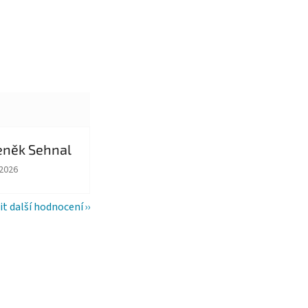
eněk Sehnal
ězdiček.
ocení obchodu je 5 z 5 hvězdiček.
.2026
it další hodnocení