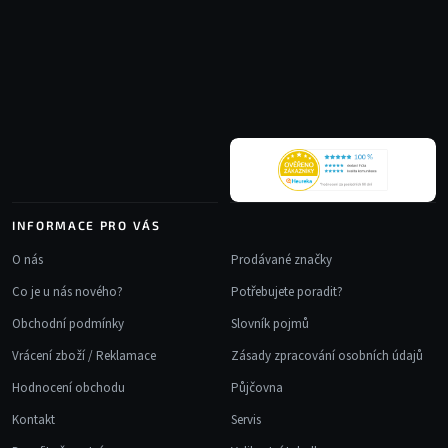
Z
d
á
a
p
c
a
í
t
p
r
í
v
k
y
v
INFORMACE PRO VÁS
ý
p
O nás
Prodávané značky
i
Co je u nás nového?
Potřebujete poradit?
s
u
Obchodní podmínky
Slovník pojmů
Vrácení zboží / Reklamace
Zásady zpracování osobních údajů
Hodnocení obchodu
Půjčovna
Kontakt
Servis