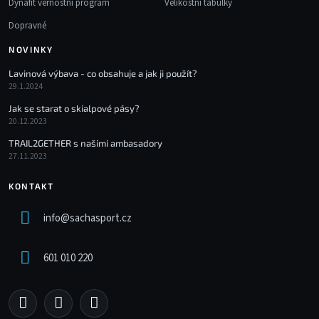
Dynafit věrnostní program
Velikostní tabulky
Dopravné
NOVINKY
Lavinová výbava - co obsahuje a jak ji použít?
29.1.2024
Jak se starat o skialpové pásy?
20.12.2023
TRAIL2GETHER s našimi ambasadory
27.11.2023
KONTAKT
info
@
sachasport.cz
601 010 220