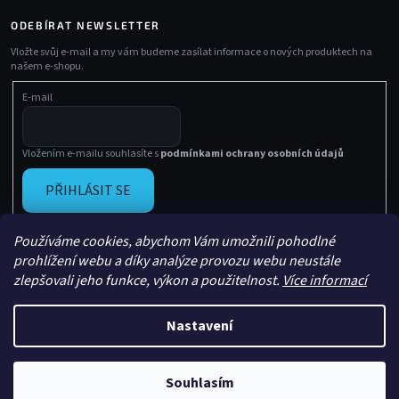
ODEBÍRAT NEWSLETTER
Vložte svůj e-mail a my vám budeme zasílat informace o nových produktech na
našem e-shopu.
E-mail
Vložením e-mailu souhlasíte s
podmínkami ochrany osobních údajů
PŘIHLÁSIT SE
Používáme cookies, abychom Vám umožnili pohodlné
prohlížení webu a díky analýze provozu webu neustále
zlepšovali jeho funkce, výkon a použitelnost.
Více informací
Nastavení
Vytvořil Shoptet
Copyright 2026
Sachasport
. Všechna práva vyhrazena.
Souhlasím