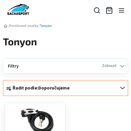
Přejít
na
obsah
/
/
Prodávané značky
Tonyon
Tonyon
Filtry
Zobrazit
Ř
Řadit podle:
Doporučujeme
a
z
V
e
ý
n
p
í
i
p