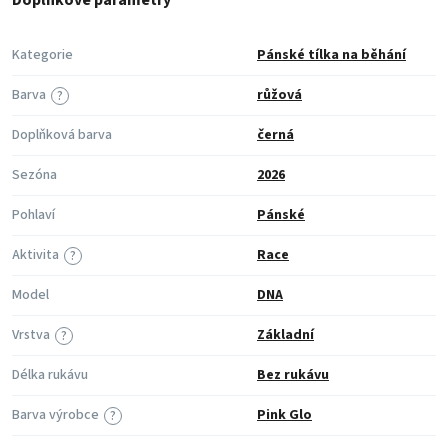
Doplňkové parametry
Kategorie
Pánské tílka na běhání
Barva
růžová
?
Doplňková barva
černá
Sezóna
2026
Pohlaví
Pánské
Aktivita
Race
?
Model
DNA
Vrstva
Základní
?
Délka rukávu
Bez rukávu
Barva výrobce
Pink Glo
?