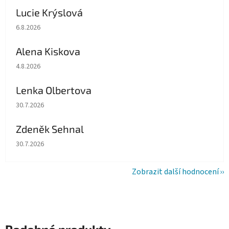
Lucie Krýslová
Hodnocení obchodu je 5 z 5 hvězdiček.
6.8.2026
Alena Kiskova
Hodnocení obchodu je 5 z 5 hvězdiček.
4.8.2026
Lenka Olbertova
Hodnocení obchodu je 5 z 5 hvězdiček.
30.7.2026
Zdeněk Sehnal
Hodnocení obchodu je 5 z 5 hvězdiček.
30.7.2026
Zobrazit další hodnocení