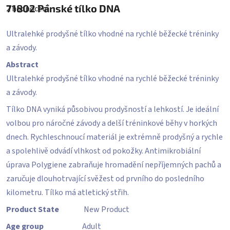
hodnocení
71802
Pánské tílko DNA
2 hodnocení
produktu
je
5,0
Ultralehké prodyšné tílko vhodné na rychlé běžecké tréninky
z
5
a závody.
hvězdiček.
Abstract
Ultralehké prodyšné tílko vhodné na rychlé běžecké tréninky
a závody.
Tílko DNA vyniká působivou prodyšností a lehkostí. Je ideální
volbou pro náročné závody a delší tréninkové běhy v horkých
dnech. Rychleschnoucí materiál je extrémně prodyšný a rychle
a spolehlivě odvádí vlhkost od pokožky. Antimikrobiální
úprava Polygiene zabraňuje hromadění nepříjemných pachů a
zaručuje dlouhotrvající svěžest od prvního do posledního
kilometru. Tílko má atletický střih.
Product State
New Product
Age group
Adult