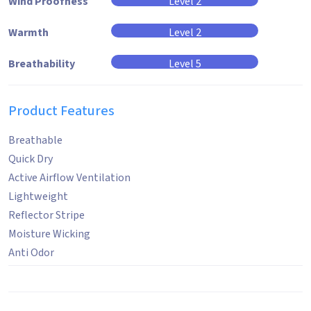
Wind Proofness
Level 2
Warmth
Level 2
Breathability
Level 5
Product Features
Breathable
Quick Dry
Active Airflow Ventilation
Lightweight
Reflector Stripe
Moisture Wicking
Anti Odor