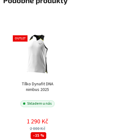
Podobné produkty
OUTLET
Tílko Dynafit DNA
nimbus 2025
Skladem u nás
1 290 Kč
2 000 Kč
–35 %