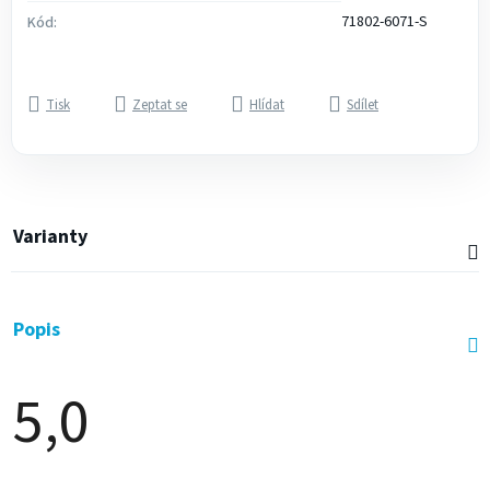
71802-6071-S
Kód:
Tisk
Zeptat se
Hlídat
Sdílet
Varianty
Popis
5,0
Průměrné