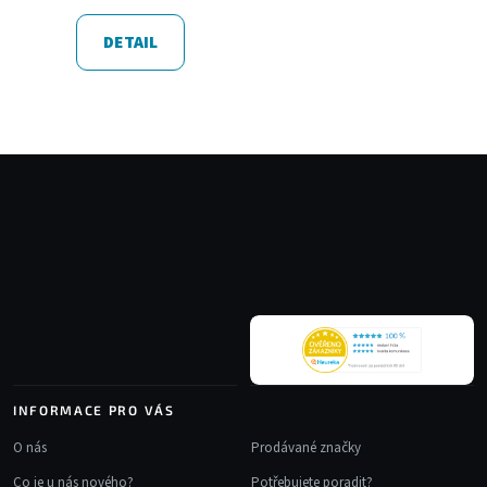
DETAIL
Z
á
p
a
t
í
INFORMACE PRO VÁS
O nás
Prodávané značky
Co je u nás nového?
Potřebujete poradit?