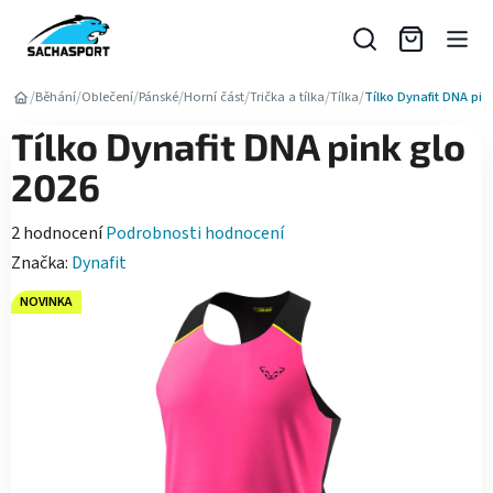
Přejít
na
obsah
/
/
/
/
/
/
/
Běhání
Oblečení
Pánské
Horní část
Trička a tílka
Tílka
Tílko Dynafit DNA pin
Tílko Dynafit DNA pink glo
2026
Průměrné
2 hodnocení
Podrobnosti hodnocení
hodnocení
Značka:
Dynafit
produktu
NOVINKA
je
5,0
z
5
hvězdiček.