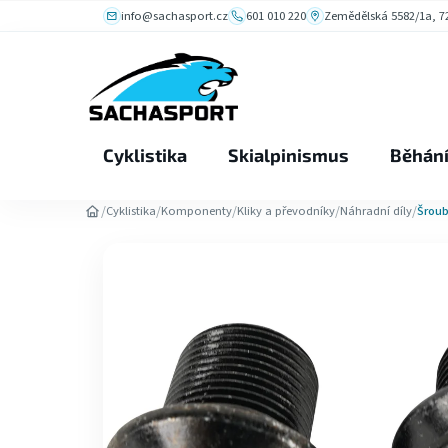
Přejít
info@sachasport.cz
601 010 220
Zemědělská 5582/1a, 72
na
obsah
Cyklistika
Skialpinismus
Běhán
/
/
/
/
/
Cyklistika
Komponenty
Kliky a převodníky
Náhradní díly
Šroub