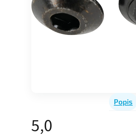
Popis
5,0