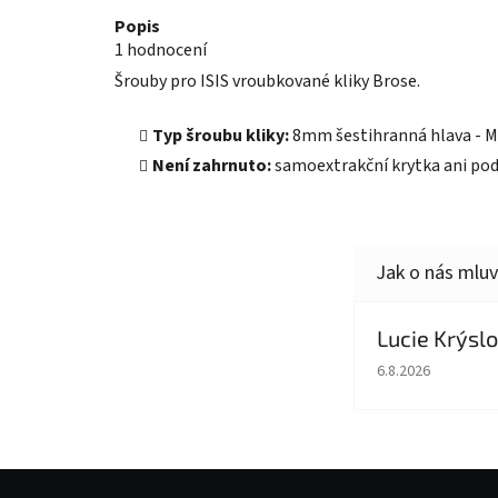
Průměrné
Popis
hodnocení
1 hodnocení
produktu
je
Šrouby pro ISIS vroubkované kliky Brose.
5,0
z
5
Typ šroubu kliky:
8mm šestihranná hlava - M15
hvězdiček.
Není zahrnuto:
samoextrakční krytka ani po
Lucie Krýsl
Hodnocení obcho
6.8.2026