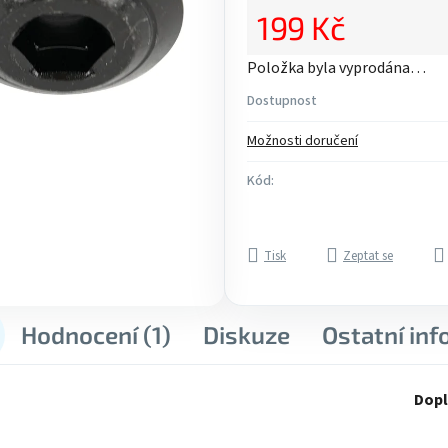
z
199 Kč
5
Měrná cena:
hvězdiček.
Položka byla vyprodána…
Dostupnost
Možnosti doručení
Kód:
Tisk
Zeptat se
Hodnocení (1)
Diskuze
Ostatní in
Dopl