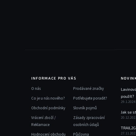
Z
á
p
a
t
í
INFORMACE PRO VÁS
NOVIN
O nás
Prodávané značky
Lavinová
použít?
Co je u nás nového?
Potřebujete poradit?
29.1.2024
Obchodní podmínky
Slovník pojmů
Jak se s
Vrácení zboží /
Zásady zpracování
20.12.202
Reklamace
osobních údajů
TRAIL2G
27.11.202
Hodnocení obchodu
Půjčovna