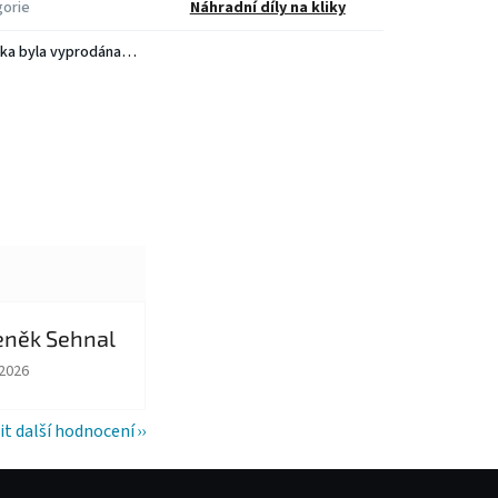
orie
Náhradní díly na kliky
ka byla vyprodána…
eněk Sehnal
ězdiček.
ocení obchodu je 5 z 5 hvězdiček.
.2026
it další hodnocení