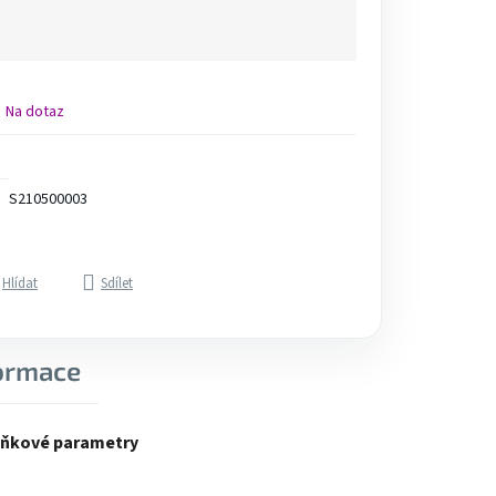
Na dotaz
S210500003
Hlídat
Sdílet
formace
ňkové parametry