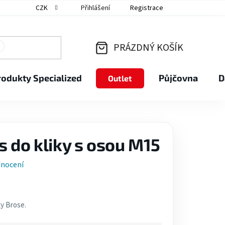
CZK
Přihlášení
Registrace
PRÁZDNÝ KOŠÍK
NÁKUPNÍ
rodukty Specialized
Půjčovna
D
Outlet
KOŠÍK
s do kliky s osou M15
dnocení
ky Brose.