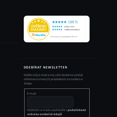
ODEBÍRAT NEWSLETTER
Vložte svůj e-mail a my vám budeme zasílat
informace o nových produktech na našem e-
shopu.
E-mail
Vložením e-mailu souhlasíte s
podmínkami
ochrany osobních údajů