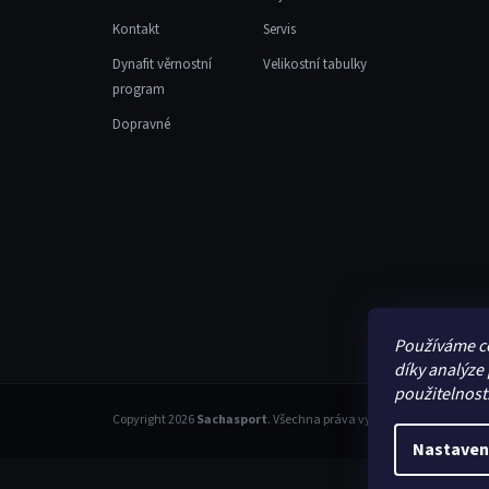
Kontakt
Servis
Dynafit věrnostní
Velikostní tabulky
program
Dopravné
Používáme c
díky analýze
použitelnost
Copyright 2026
Sachasport
. Všechna práva vyhrazena.
Nastaven