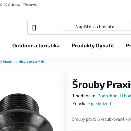
2 00 Ostrava - Třebovice
í
Outdoor a turistika
Produkty Dynafit
P
y Praxis do kliky s osou M15
Šrouby Praxi
Průměrné
1 hodnocení
Podrobnosti ho
hodnocení
Značka:
Specialized
produktu
je
Šrouby pro ISIS vroubkované kli
5,0