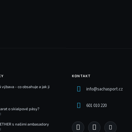
KY
KONTAKT
 výbava - co obsahuje a jak ji
info
@
sachasport.cz
601 010 220
tarat o skialpové pásy?
3
ETHER s našimi ambasadory
3