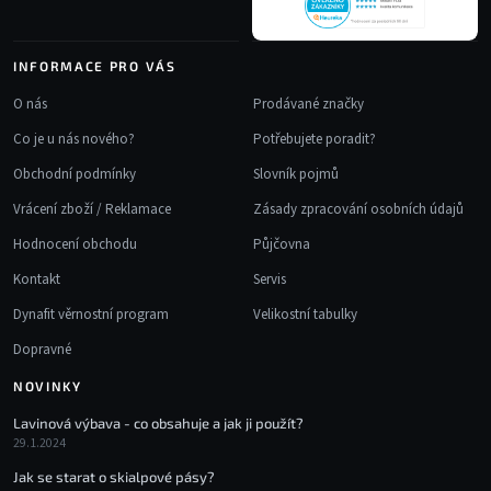
INFORMACE PRO VÁS
O nás
Prodávané značky
Co je u nás nového?
Potřebujete poradit?
Obchodní podmínky
Slovník pojmů
Vrácení zboží / Reklamace
Zásady zpracování osobních údajů
Hodnocení obchodu
Půjčovna
Kontakt
Servis
Dynafit věrnostní program
Velikostní tabulky
Dopravné
NOVINKY
Lavinová výbava - co obsahuje a jak ji použít?
29.1.2024
Jak se starat o skialpové pásy?