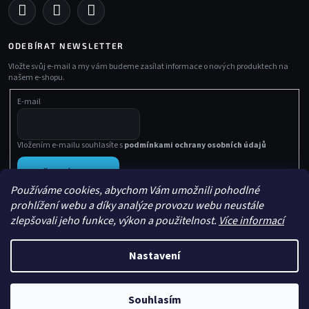
ODEBÍRAT NEWSLETTER
Vložte svůj e-mail a my vám budeme zasílat informace o nových produktech na
našem e-shopu.
E-mail
Vložením e-mailu souhlasíte s
podmínkami ochrany osobních údajů
PŘIHLÁSIT SE
Používáme cookies, abychom Vám umožnili pohodlné
prohlížení webu a díky analýze provozu webu neustále
zlepšovali jeho funkce, výkon a použitelnost.
Více informací
Nastavení
Vytvořil Shoptet
Souhlasím
Copyright 2026
Sachasport
. Všechna práva vyhrazena.