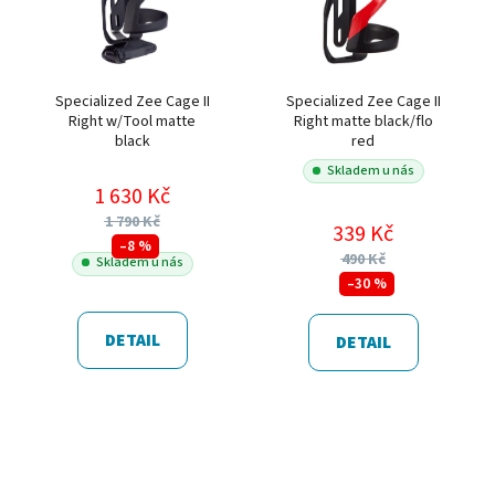
Specialized Zee Cage II
Specialized Zee Cage II
Right w/Tool matte
Right matte black/flo
black
red
Skladem u nás
1 630 Kč
1 790 Kč
339 Kč
–8 %
490 Kč
Skladem u nás
–30 %
DETAIL
DETAIL