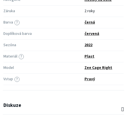
Záruka
2 roky
Barva
černá
?
Doplňková barva
červená
Sezóna
2022
Materiál
Plast
?
Model
Zee Cage Right
Vstup
Pravý
?
Diskuze