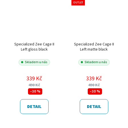
OUTLET
Specialized Zee Cage II
Specialized Zee Cage II
Left gloss black
Left matte black
Skladem u nás
Skladem u nás
339 Kč
339 Kč
490 Kč
490 Kč
–30 %
–30 %
DETAIL
DETAIL