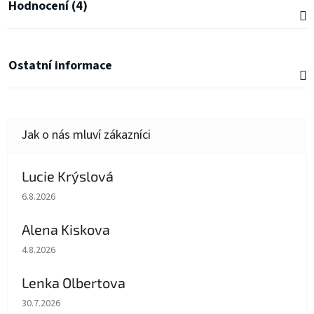
Hodnocení (4)
Ostatní informace
Lucie Krýslová
Hodnocení obchodu je 5 z 5 hvězdiček.
6.8.2026
Alena Kiskova
Hodnocení obchodu je 5 z 5 hvězdiček.
4.8.2026
Lenka Olbertova
Hodnocení obchodu je 5 z 5 hvězdiček.
30.7.2026