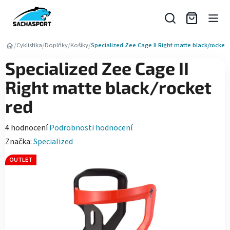
Přejít
na
obsah
/
/
/
/
Cyklistika
Doplňky
Košíky
Specialized Zee Cage II Right matte black/rocket 
Specialized Zee Cage II
Right matte black/rocket
red
Průměrné
4 hodnocení
Podrobnosti hodnocení
hodnocení
Značka:
Specialized
produktu
OUTLET
je
5,0
z
5
hvězdiček.