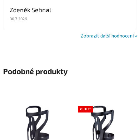
Zdeněk Sehnal
Hodnocení obchodu je 5 z 5 hvězdiček.
30.7.2026
Zobrazit další hodnocení
Podobné produkty
OUTLET