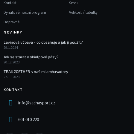
Kontakt
Servis
Dynafit věrnostní program
Velikostní tabulky
Dopravné
NOVINKY
Lavinová výbava - co obsahuje a jak ji použít?
29.1.2024
Jak se starat o skialpové pásy?
20.12.2023
TRAIL2GETHER s našimi ambasadory
27.11.2023
KONTAKT
info
@
sachasport.cz
601 010 220