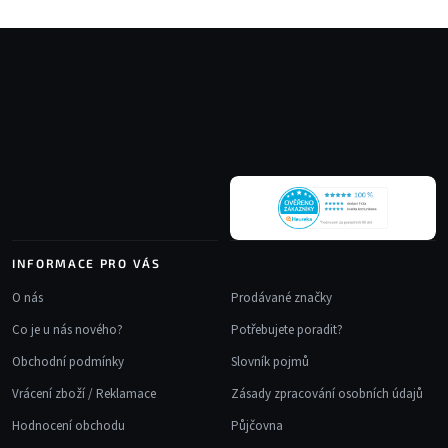
Z
á
p
a
t
í
INFORMACE PRO VÁS
O nás
Prodávané značky
Co je u nás nového?
Potřebujete poradit?
Obchodní podmínky
Slovník pojmů
Vrácení zboží / Reklamace
Zásady zpracování osobních údajů
Hodnocení obchodu
Půjčovna