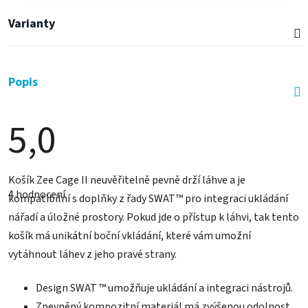
Varianty
Popis
5,0
Průměrné
Košík Zee Cage II neuvěřitelně pevně drží láhve a je
hodnocení
4 hodnocení
produktu
kompatibilní s doplňky z řady SWAT™ pro integraci ukládání
je
nářadí a úložné prostory. Pokud jde o přístup k láhvi, tak tento
5,0
z
košík má unikátní boční vkládání, které vám umožní
5
hvězdiček.
vytáhnout láhev z jeho pravé strany.
Design SWAT ™ umožňuje ukládání a integraci nástrojů.
Zpevněný kompozitní materiál má zvýšenou odolnost,