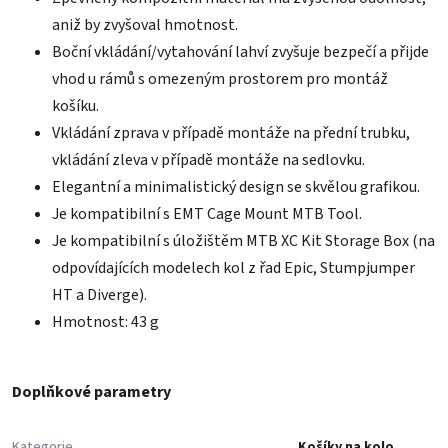
aniž by zvyšoval hmotnost.
Boční vkládání/vytahování lahví zvyšuje bezpečí a přijde
vhod u rámů s omezeným prostorem pro montáž
košíku.
Vkládání zprava v případě montáže na přední trubku,
vkládání zleva v případě montáže na sedlovku.
Elegantní a minimalistický design se skvělou grafikou.
Je kompatibilní s EMT Cage Mount MTB Tool.
Je kompatibilní s úložištěm MTB XC Kit Storage Box (na
odpovídajících modelech kol z řad Epic, Stumpjumper
HT a Diverge).
Hmotnost: 43 g
Doplňkové parametry
Kategorie
Košíky na kolo