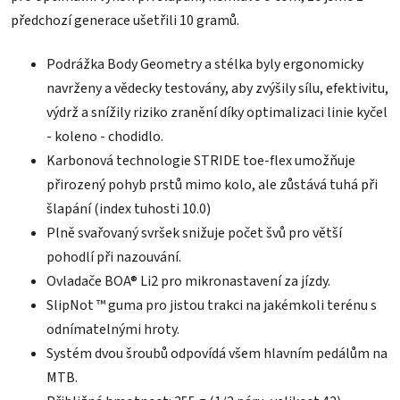
předchozí generace ušetřili 10 gramů.
Podrážka Body Geometry a stélka byly ergonomicky
navrženy a vědecky testovány, aby zvýšily sílu, efektivitu,
výdrž a snížily riziko zranění díky optimalizaci linie kyčel
- koleno - chodidlo.
Karbonová technologie STRIDE toe-flex umožňuje
přirozený pohyb prstů mimo kolo, ale zůstává tuhá při
šlapání (index tuhosti 10.0)
Plně svařovaný svršek snižuje počet švů pro větší
pohodlí při nazouvání.
Ovladače BOA® Li2 pro mikronastavení za jízdy.
SlipNot ™ guma pro jistou trakci na jakémkoli terénu s
odnímatelnými hroty.
Systém dvou šroubů odpovídá všem hlavním pedálům na
MTB.