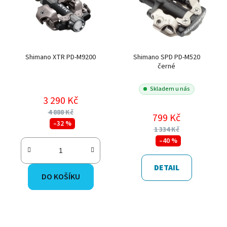
Shimano XTR PD-M9200
Shimano SPD PD-M520
černé
Skladem u nás
3 290 Kč
4 888 Kč
799 Kč
–32 %
1 334 Kč
–40 %
DETAIL
DO KOŠÍKU