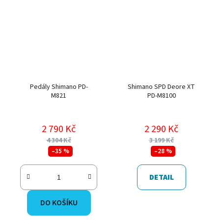
Pedály Shimano PD-
Shimano SPD Deore XT
M821
PD-M8100
2 790 Kč
2 290 Kč
4 304 Kč
3 199 Kč
–35 %
–28 %
DETAIL
DO KOŠÍKU