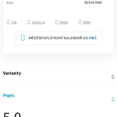
61524-3041
Kód:
Tisk
Zeptat se
Hlídat
Sdílet
MĚSÍČNÍ SPLÁTKOVÝ KALENDÁŘ OD
∞
KČ
Varianty
Popis