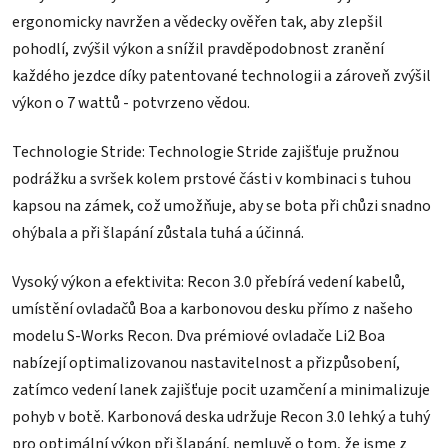
ergonomicky navržen a vědecky ověřen tak, aby zlepšil
pohodlí, zvýšil výkon a snížil pravděpodobnost zranění
každého jezdce díky patentované technologii a zároveň zvýšil
výkon o 7 wattů - potvrzeno vědou.
Technologie Stride: Technologie Stride zajišťuje pružnou
podrážku a svršek kolem prstové části v kombinaci s tuhou
kapsou na zámek, což umožňuje, aby se bota při chůzi snadno
ohýbala a při šlapání zůstala tuhá a účinná.
Vysoký výkon a efektivita: Recon 3.0 přebírá vedení kabelů,
umístění ovladačů Boa a karbonovou desku přímo z našeho
modelu S-Works Recon. Dva prémiové ovladače Li2 Boa
nabízejí optimalizovanou nastavitelnost a přizpůsobení,
zatímco vedení lanek zajišťuje pocit uzamčení a minimalizuje
pohyb v botě. Karbonová deska udržuje Recon 3.0 lehký a tuhý
pro optimální výkon při šlapání, nemluvě o tom, že jsme z