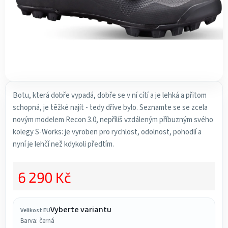
Botu, která dobře vypadá, dobře se v ní cítí a je lehká a přitom
schopná, je těžké najít - tedy dříve bylo. Seznamte se se zcela
novým modelem Recon 3.0, nepříliš vzdáleným příbuzným svého
kolegy S-Works: je vyroben pro rychlost, odolnost, pohodlí a
nyní je lehčí než kdykoli předtím.
6 290 Kč
Měrná cena:
Vyberte variantu
Velikost EU
Barva: černá