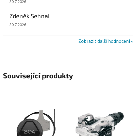
Hodnocení obchodu je 5 z 5 hvězdiček.
30.7.2026
Zdeněk Sehnal
Hodnocení obchodu je 5 z 5 hvězdiček.
30.7.2026
Zobrazit další hodnocení
Související produkty