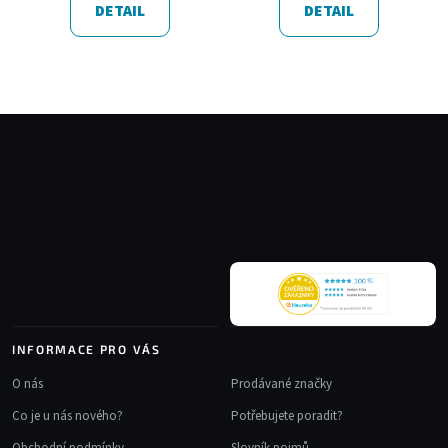
DETAIL
DETAIL
Z
á
p
a
t
í
INFORMACE PRO VÁS
O nás
Prodávané značky
Co je u nás nového?
Potřebujete poradit?
Obchodní podmínky
Slovník pojmů