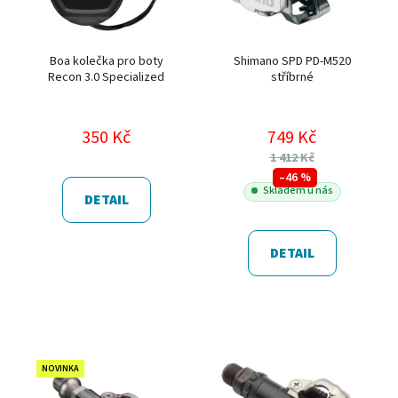
Boa kolečka pro boty
Shimano SPD PD-M520
Recon 3.0 Specialized
stříbrné
350 Kč
749 Kč
1 412 Kč
–46 %
Skladem u nás
DETAIL
DETAIL
NOVINKA