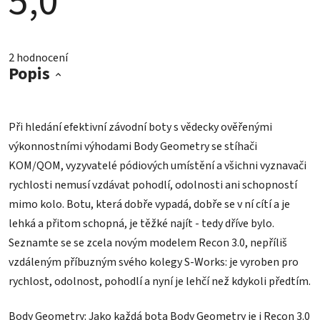
5,0
Průměrné
hodnocení
2 hodnocení
produktu
Popis
je
5,0
z
5
hvězdiček.
Při hledání efektivní závodní boty s vědecky ověřenými
výkonnostními výhodami Body Geometry se stíhači
KOM/QOM, vyzyvatelé pódiových umístění a všichni vyznavači
rychlosti nemusí vzdávat pohodlí, odolnosti ani schopností
mimo kolo. Botu, která dobře vypadá, dobře se v ní cítí a je
lehká a přitom schopná, je těžké najít - tedy dříve bylo.
Seznamte se se zcela novým modelem Recon 3.0, nepříliš
vzdáleným příbuzným svého kolegy S-Works: je vyroben pro
rychlost, odolnost, pohodlí a nyní je lehčí než kdykoli předtím.
Body Geometry: Jako každá bota Body Geometry je i Recon 3.0