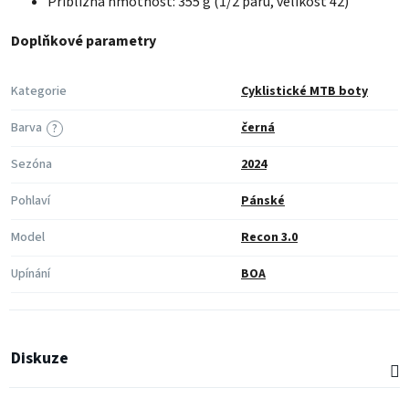
Přibližná hmotnost: 355 g (1/2 páru, velikost 42)
Doplňkové parametry
Kategorie
Cyklistické MTB boty
Barva
černá
?
Sezóna
2024
Pohlaví
Pánské
Model
Recon 3.0
Upínání
BOA
Diskuze