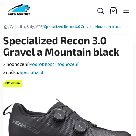
Přejít
na
obsah
/
/
/
/
Cyklistika
Boty
MTB
Specialized Recon 3.0 Gravel a Mountain black
Specialized Recon 3.0
Gravel a Mountain black
Průměrné
2 hodnocení
Podrobnosti hodnocení
hodnocení
Značka:
Specialized
produktu
NOVINKA
je
5,0
z
5
hvězdiček.