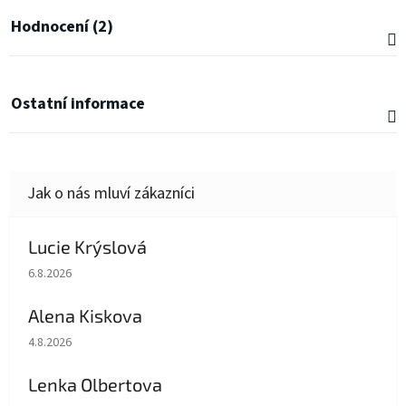
Hodnocení (2)
Ostatní informace
Lucie Krýslová
Hodnocení obchodu je 5 z 5 hvězdiček.
6.8.2026
Alena Kiskova
Hodnocení obchodu je 5 z 5 hvězdiček.
4.8.2026
Lenka Olbertova