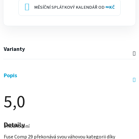
MĚSÍČNÍ SPLÁTKOVÝ KALENDÁŘ OD
∞
KČ
Varianty
Popis
5,0
Průměrné
hodnocení
Detaily
2 hodnocení
produktu
je
Fuse Comp 29 překonává svou váhovou kategorii díky
5,0