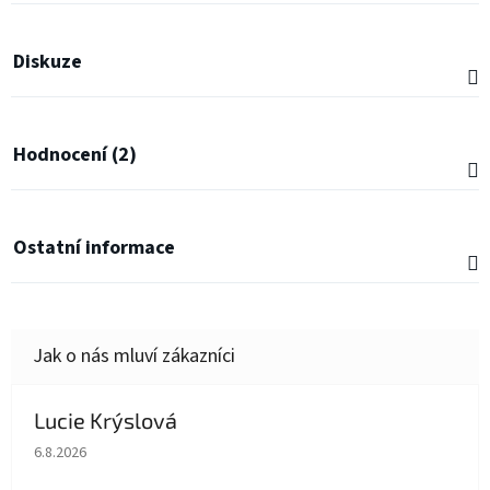
Diskuze
Hodnocení (2)
Ostatní informace
Lucie Krýslová
Hodnocení obchodu je 5 z 5 hvězdiček.
6.8.2026