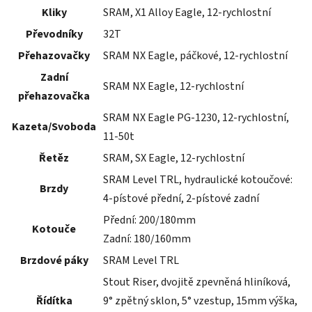
Kliky
SRAM, X1 Alloy Eagle, 12-rychlostní
Převodníky
32T
Přehazovačky
SRAM NX Eagle, páčkové, 12-rychlostní
Zadní
SRAM NX Eagle, 12-rychlostní
přehazovačka
SRAM NX Eagle PG-1230, 12-rychlostní,
Kazeta/Svoboda
11-50t
Řetěz
SRAM, SX Eagle, 12-rychlostní
SRAM Level TRL, hydraulické kotoučové:
Brzdy
4-pístové přední, 2-pístové zadní
Přední: 200/180mm
Kotouče
Zadní: 180/160mm
Brzdové páky
SRAM Level TRL
Stout Riser, dvojitě zpevněná hliníková,
Řídítka
9° zpětný sklon, 5° vzestup, 15mm výška,