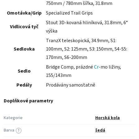
750mm / 780mm šířka, 31.8mm
Omotávka/Grip
Specialized Trail Grips
Stout 3D-kovaná hliníková, 31.8mm, 6°
Vidlicová tyč
výška
TranzX teleskopická, 34.9mm, S1:
Sedlovka
100mm, S2: 125mm, S3: 150mm, S4-S5:
170mm, S6-200mm
Bridge Comp, prázdné
Cr
-mo ližiny,
Sedlo
155/143mm
Pedály
Prodávány samostatně
Doplňkové parametry
Kategorie
Horská kola
Barva
šedá
?