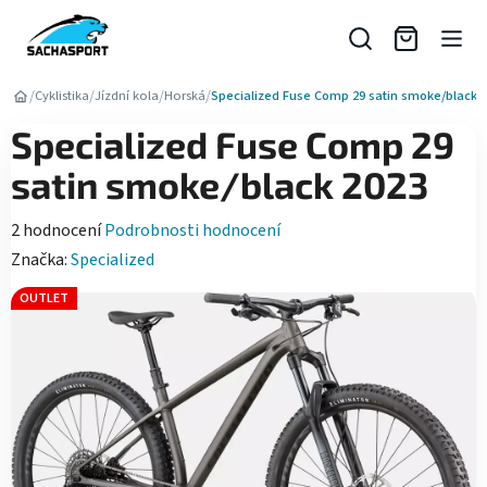
Přejít
na
obsah
/
/
/
/
Cyklistika
Jízdní kola
Horská
Specialized Fuse Comp 29 satin smoke/black 
Specialized Fuse Comp 29
satin smoke/black 2023
Průměrné
2 hodnocení
Podrobnosti hodnocení
hodnocení
Značka:
Specialized
produktu
OUTLET
je
5,0
z
5
hvězdiček.