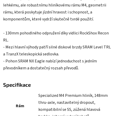
z
lehkému, ale robustnímu hliníkovému rámu M4, geometrii
5
hvězdiček.
rámu, která poskytuje jízdní hravost i schopnost, a
komponentům, které vydrží skutečně tvrdé použití.
- 130mm pohodlného odpružení díky vidlici RockShox Recon
RL.
- Mezi hlavní výhody patří silné diskové brzdy SRAM Level TRL
a TranzX teleskopická sedlovka.
- Pohon SRAM NX Eagle nabízí jednoduchost s jedním
převodníkem a dostatečný rozsah převodů.
Specifikace
Specialized M4 Premium hliník, 148mm
thru-axle, nastavitelný dropout,
Rám
kompatibilní se SS, zúžená hlavová