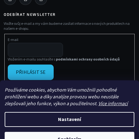
ODEBÍRAT NEWSLETTER
Vložte svůj e-mail a my vám budeme zasílat informace o nových produktech na
našem e-shopu.
E-mail
Vložením e-mailu souhlasíte s
podmínkami ochrany osobních údajů
PŘIHLÁSIT SE
Používáme cookies, abychom Vám umožnili pohodlné
prohlížení webu a díky analýze provozu webu neustále
zlepšovali jeho funkce, výkon a použitelnost.
Více informací
Nastavení
Vytvořil Shoptet
Copyright 2026
Sachasport
. Všechna práva vyhrazena.