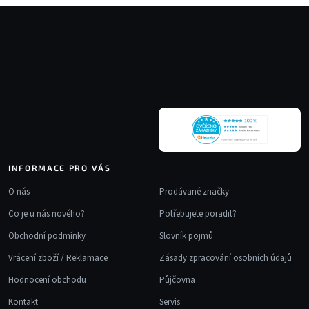
Z
á
p
a
t
í
INFORMACE PRO VÁS
O nás
Prodávané značky
Co je u nás nového?
Potřebujete poradit?
Obchodní podmínky
Slovník pojmů
Vrácení zboží / Reklamace
Zásady zpracování osobních údajů
Hodnocení obchodu
Půjčovna
Kontakt
Servis