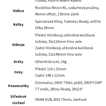
trubka, interní vedení kabelů
RockShox Recon RL, vzduchová pružina,
Vidlice
46mm offset, 130mm zdvih
Specialized Alloy, Tubeless Ready, vnitřní
Ráfky
šířka 29mm
Přední: Hliníkový, utěsněná kuličková
ložiska, 15x110mm thru-axle
Náboje
Zadní: Hliníkový, utěsněná kuličková
ložiska, 12x148mm thru-axle
Dráty
Ušlechtilá ocel, 14g
Přední: 110 x 15mm
Osky
Zadní: 148 x 12mm
Eliminator, GRID TRAIL plášť, GRIPTON®
Pneumatiky
T7 směs, 2Bliss Ready, 29x2.6"
Středové
SRAM DUB, BSA 73mm, závitové
složení