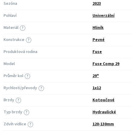
Sezóna
2023
Pohlaví
Univerzální
Materiál
Hliník
?
Konstrukce
Pevné
?
Produktová rodina
Fuse
Model
Fuse Comp 29
Průměr kol
29"
?
Rychlosti/převody
1x12
?
Brzdy
Kotoučové
?
Typ brzdy
Hydraulické
?
Zdvih vidlice
120-130mm
?