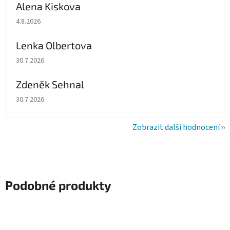
Alena Kiskova
Hodnocení obchodu je 5 z 5 hvězdiček.
4.8.2026
Lenka Olbertova
Hodnocení obchodu je 5 z 5 hvězdiček.
30.7.2026
Zdeněk Sehnal
Hodnocení obchodu je 5 z 5 hvězdiček.
30.7.2026
Zobrazit další hodnocení
Podobné produkty