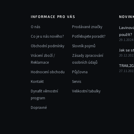
INFORMACE PRO VÁS
NOVIN
O nás
Prodávané značky
Lavinová
použít?
Co je u nás nového?
Potřebujete poradit?
29.1.2024
Obchodní podmínky
Slovník pojmů
Jak se s
Vrácení zboží /
Zásady zpracování
20.12.202
Reklamace
osobních údajů
TRAIL2G
27.11.202
Hodnocení obchodu
Půjčovna
Kontakt
Servis
Dynafit věrnostní
Velikostní tabulky
program
Dopravné