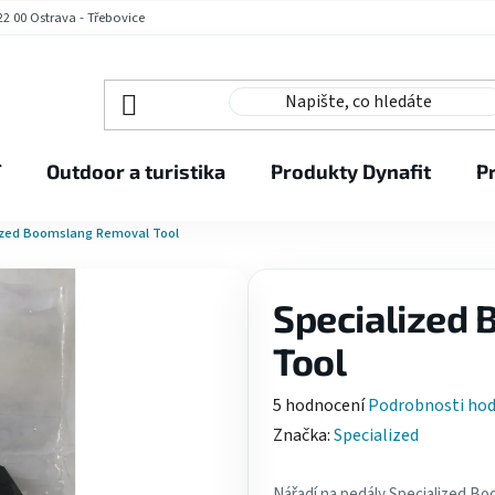
2 00 Ostrava - Třebovice
í
Outdoor a turistika
Produkty Dynafit
P
ized Boomslang Removal Tool
Specialized
Tool
Průměrné
5 hodnocení
Podrobnosti ho
hodnocení
Značka:
Specialized
produktu
je
Nářadí na pedály Specialized Bo