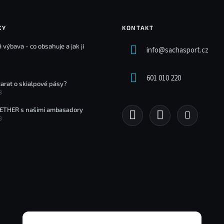
KY
KONTAKT
 výbava - co obsahuje a jak ji
info
@
sachasport.cz
601 010 220
tarat o skialpové pásy?
3
ETHER s našimi ambasadory
3