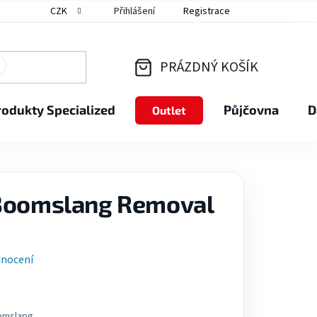
CZK
Přihlášení
Registrace
PRÁZDNÝ KOŠÍK
NÁKUPNÍ
rodukty Specialized
Půjčovna
D
Outlet
KOŠÍK
 Boomslang Removal
dnocení
omslang.