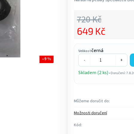
4,0
z
720 Kč
5
649 Kč
hvězdiček.
Měrná cena:
černá
Velikost
–9 %
-
+
Skladem (2 ks)
• Doručení: 7.8.
Můžeme doručit do:
Možnosti doručení
Kód: