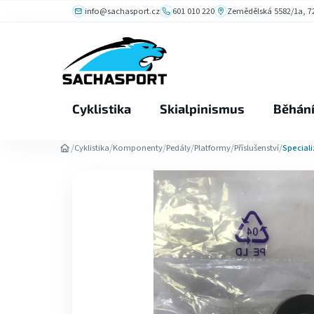
Přejít
info@sachasport.cz
601 010 220
Zemědělská 5582/1a, 72
na
obsah
Cyklistika
Skialpinismus
Běhán
/
/
/
/
/
/
Cyklistika
Komponenty
Pedály
Platformy
Příslušenství
Special