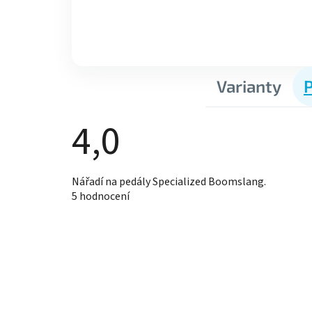
Varianty
4,0
Průměrné
Nářadí na pedály Specialized Boomslang.
hodnocení
5 hodnocení
produktu
je
4,0
z
5
hvězdiček.