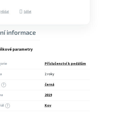
Hlídat
Sdílet
ní informace
ňkové parametry
orie
Příslušenství k pedálům
a
2 roky
černá
?
na
2019
iál
Kov
?