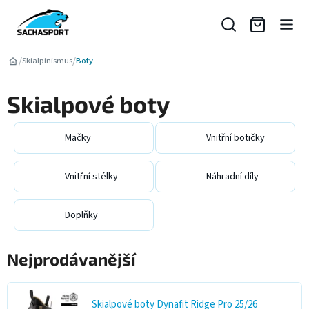
Přejít
na
obsah
/
/
Skialpinismus
Boty
Skialpové boty
Mačky
Vnitřní botičky
Vnitřní stélky
Náhradní díly
Doplňky
Nejprodávanější
Skialpové boty Dynafit Ridge Pro 25/26