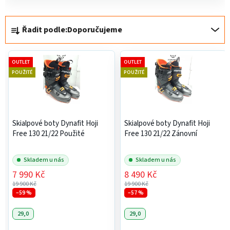
i
Ř
s
Řadit podle:
Doporučujeme
a
p
z
r
e
o
OUTLET
OUTLET
n
d
POUŽITÉ
POUŽITÉ
í
u
p
k
r
t
Skialpové boty Dynafit Hoji
Skialpové boty Dynafit Hoji
o
ů
Free 130 21/22 Použité
Free 130 21/22 Zánovní
d
u
Skladem u nás
Skladem u nás
k
7 990 Kč
8 490 Kč
t
19 900 Kč
19 900 Kč
ů
–59 %
–57 %
29,0
29,0