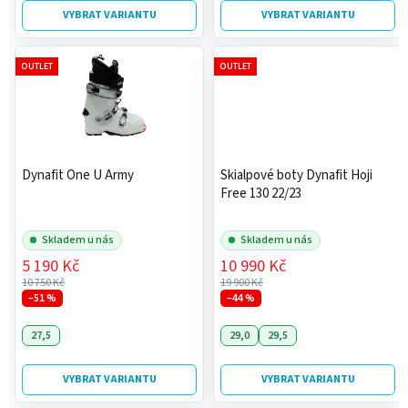
VYBRAT VARIANTU
VYBRAT VARIANTU
OUTLET
OUTLET
Dynafit One U Army
Skialpové boty Dynafit Hoji
Free 130 22/23
Skladem u nás
Skladem u nás
5 190 Kč
10 990 Kč
10 750 Kč
19 900 Kč
–51 %
–44 %
27,5
29,0
29,5
VYBRAT VARIANTU
VYBRAT VARIANTU