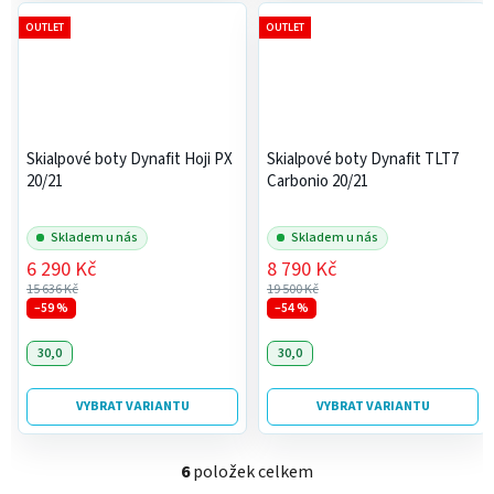
OUTLET
OUTLET
Skialpové boty Dynafit Hoji PX
Skialpové boty Dynafit TLT7
20/21
Carbonio 20/21
Skladem u nás
Skladem u nás
6 290 Kč
8 790 Kč
15 636 Kč
19 500 Kč
–59 %
–54 %
30,0
30,0
VYBRAT VARIANTU
VYBRAT VARIANTU
6
položek celkem
O