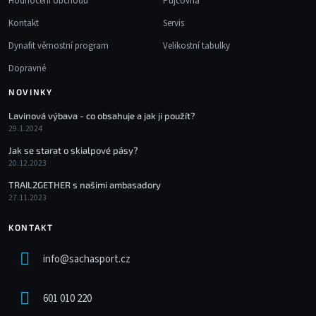
Hodnocení obchodu
Půjčovna
Kontakt
Servis
Dynafit věrnostní program
Velikostní tabulky
Dopravné
NOVINKY
Lavinová výbava - co obsahuje a jak ji použít?
29.1.2024
Jak se starat o skialpové pásy?
20.12.2023
TRAIL2GETHER s našimi ambasadory
27.11.2023
KONTAKT
info
@
sachasport.cz
601 010 220