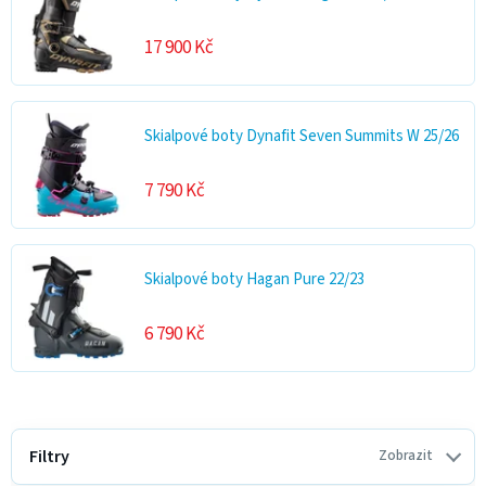
17 900 Kč
Skialpové boty Dynafit Seven Summits W 25/26
7 790 Kč
Skialpové boty Hagan Pure 22/23
6 790 Kč
V
ý
Filtry
Zobrazit
p