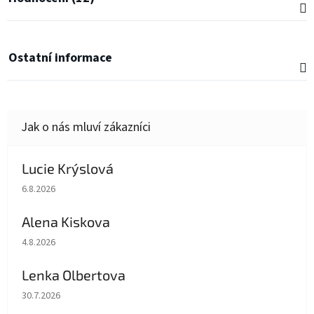
Ostatní informace
Lucie Krýslová
Hodnocení obchodu je 5 z 5 hvězdiček.
6.8.2026
Alena Kiskova
Hodnocení obchodu je 5 z 5 hvězdiček.
4.8.2026
Lenka Olbertova
Hodnocení obchodu je 5 z 5 hvězdiček.
30.7.2026