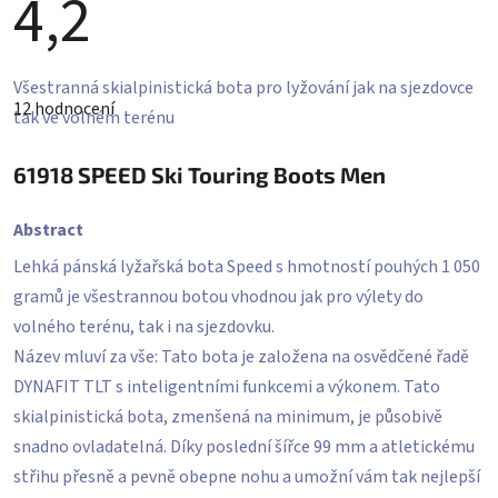
4,2
Průměrné
Všestranná skialpinistická bota pro lyžování jak na sjezdovce
hodnocení
12 hodnocení
produktu
tak ve volném terénu
je
4,2
z
61918
SPEED Ski Touring Boots Men
5
hvězdiček.
Abstract
Lehká pánská lyžařská bota Speed ​​s hmotností pouhých 1 050
gramů je všestrannou botou vhodnou jak pro výlety do
volného terénu, tak i na sjezdovku.
Název mluví za vše: Tato bota je založena na osvědčené řadě
DYNAFIT TLT s inteligentními funkcemi a výkonem. Tato
skialpinistická bota, zmenšená na minimum, je působivě
snadno ovladatelná. Díky poslední šířce 99 mm a atletickému
střihu přesně a pevně obepne nohu a umožní vám tak nejlepší