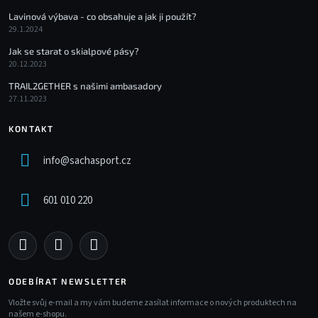
Lavinová výbava - co obsahuje a jak ji použít?
29.1.2024
Jak se starat o skialpové pásy?
20.12.2023
TRAIL2GETHER s našimi ambasadory
27.11.2023
KONTAKT
info
@
sachasport.cz
601 010 220
ODEBÍRAT NEWSLETTER
Vložte svůj e-mail a my vám budeme zasílat informace o nových produktech na
našem e-shopu.