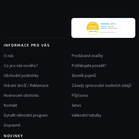
t
í
INFORMACE PRO VÁS
O nás
Prodávané značky
Co je u nás nového?
Potřebujete poradit?
Obchodní podmínky
Slovník pojmů
Vrácení zboží / Reklamace
Zásady zpracování osobních údajů
Hodnocení obchodu
Půjčovna
Kontakt
Servis
Dynafit věrnostní program
Velikostní tabulky
Dopravné
NOVINKY