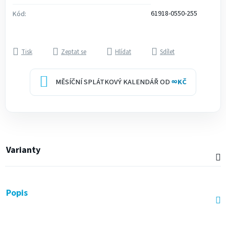
61918-0550-255
Kód:
Tisk
Zeptat se
Hlídat
Sdílet
MĚSÍČNÍ SPLÁTKOVÝ KALENDÁŘ OD
∞
KČ
Varianty
Popis