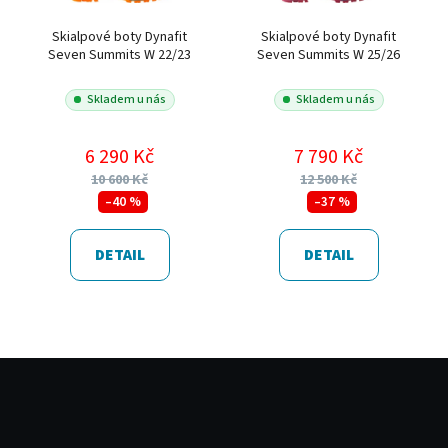
Skialpové boty Dynafit
Skialpové boty Dynafit
Seven Summits W 22/23
Seven Summits W 25/26
Skladem u nás
Skladem u nás
6 290 Kč
7 790 Kč
10 600 Kč
12 500 Kč
–40 %
–37 %
DETAIL
DETAIL
Z
á
p
a