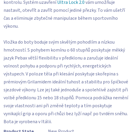
kontrolu. Systém uzavření
Ultra Lock 2.0
vám umožňuje
nastavit, otevřít a zavřít pomocí jediné přezky. To vám ušetří
čas a eliminuje zbytečné manipulace během sportovního
výkonu.
Vložka do boty boduje svým skvělým pohodlím a nízkou
hmotností. S pohybem komínu o 60 stupňů poskytuje měkký
jazyk Pebax větší flexibilitu v předklonu a zaručuje ideální
volnost pohybu a podporu při rychlých, energetických
výstupech. V poloze těla při klesání poskytuje skořepina s
prémiovým Grilamidem ideální tuhost a stabilitu pro špičkové
sjezdové výkony. Lze jej také jednoduše a spolehlivě zajistit při
volbě předklonu 15 nebo 18 stupňů. Pomoca podrážka nemění
svoje vlastnosti ani při změně teploty a tím poskytuje
vynikající grip a oporu při chůzi bez lyží např. po tvrdém sněhu.
Bota je vyrobena v Itálii.
Product State
New Product