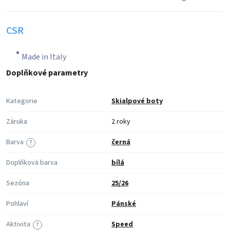
CSR
Made in Italy
Doplňkové parametry
Kategorie
Skialpové boty
Záruka
2 roky
Barva
černá
?
Doplňková barva
bílá
Sezóna
25/26
Pohlaví
Pánské
Aktivita
Speed
?