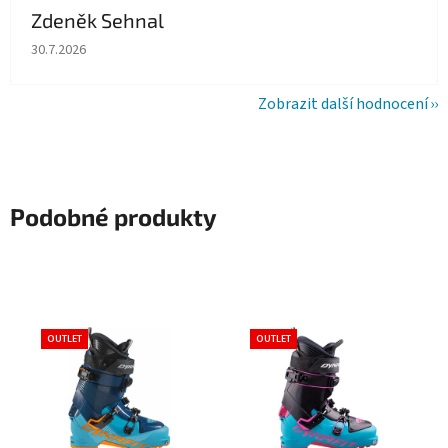
Zdeněk Sehnal
Hodnocení obchodu je 5 z 5 hvězdiček.
30.7.2026
Zobrazit další hodnocení
Podobné produkty
OUTLET
OUTLET