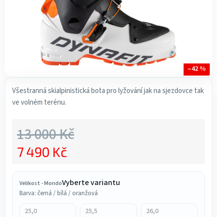
–42 %
Všestranná skialpinistická bota pro lyžování jak na sjezdovce tak
ve volném terénu.
13 000 Kč
7 490 Kč
Měrná cena:
Vyberte variantu
Velikost - Mondo
Barva: černá / bílá / oranžová
25,0
25,5
26,0