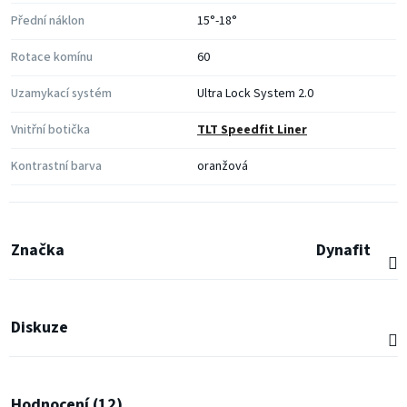
Přední náklon
15°-18°
Rotace komínu
60
Uzamykací systém
Ultra Lock System 2.0
Vnitřní botička
TLT Speedfit Liner
Kontrastní barva
oranžová
Značka
Dynafit
Diskuze
Hodnocení (12)