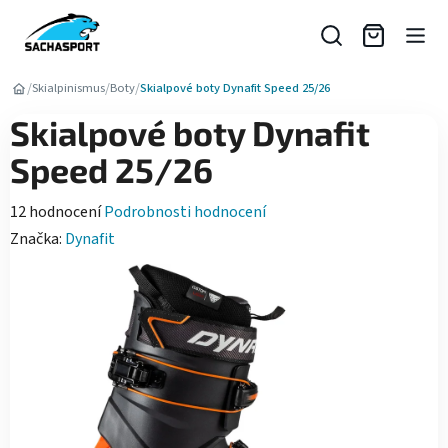
Přejít
na
obsah
/
/
/
Skialpinismus
Boty
Skialpové boty Dynafit Speed 25/26
Skialpové boty Dynafit
Speed 25/26
Průměrné
12 hodnocení
Podrobnosti hodnocení
hodnocení
Značka:
Dynafit
produktu
je
4,2
z
5
hvězdiček.