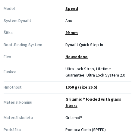
Model
Speed
Systém Dynafit
Ano
Šířka
99 mm
Boot-Binding System
Dynafit Quick-Step-In
Flex
Neuvedeno
Ultra Lock Strap, Lifetime
Funkce
Guarantee, Ultra Lock System 2.0
Hmotnost
1050 g (size 26.5)
Grilamid® loaded with glass
Materiál komínu
fibers
Materiál skeletu
Grilamid®
Podrážka
Pomoca Climb (SPEED)