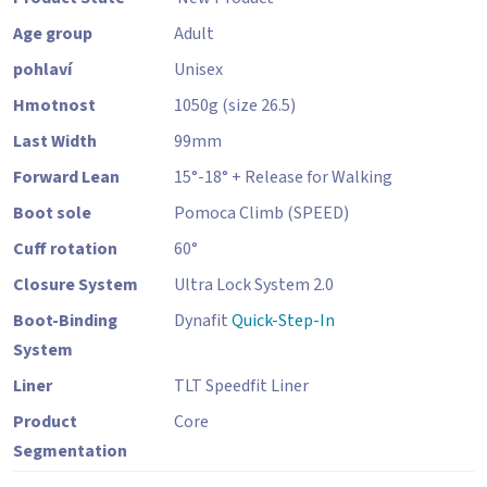
Age group
Adult
pohlaví
Unisex
Hmotnost
1050
g
(size 26.5)
Last Width
99
mm
Forward Lean
15°-18° + Release for Walking
Boot sole
Pomoca Climb (SPEED)
Cuff rotation
60
°
Closure System
Ultra Lock System 2.0
Boot-Binding
Dynafit
Quick-Step-In
System
Liner
TLT Speedfit Liner
Product
Core
Segmentation