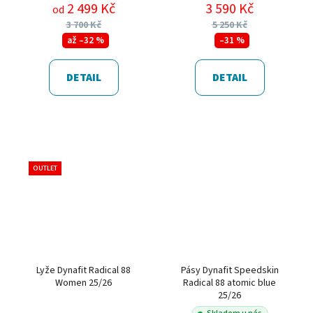
2 499 Kč
3 590 Kč
od
3 700 Kč
5 250 Kč
až –32 %
–31 %
DETAIL
DETAIL
OUTLET
Lyže Dynafit Radical 88
Pásy Dynafit Speedskin
Women 25/26
Radical 88 atomic blue
25/26