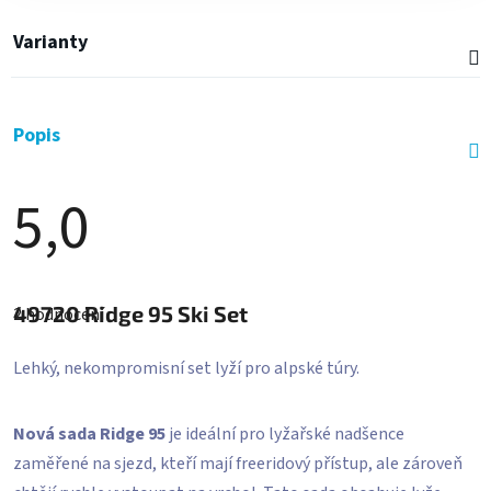
Varianty
Popis
5,0
Průměrné
hodnocení
49720
Ridge 95 Ski Set
2 hodnocení
produktu
je
5,0
Lehký, nekompromisní set lyží pro alpské túry.
z
5
hvězdiček.
Nová sada Ridge 95
je ideální pro lyžařské nadšence
zaměřené na sjezd, kteří mají freeridový přístup, ale zároveň