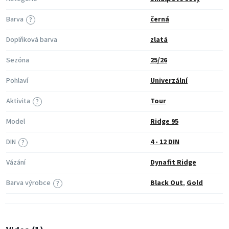
Barva
černá
?
Doplňková barva
zlatá
Sezóna
25/26
Pohlaví
Univerzální
Aktivita
Tour
?
Model
Ridge 95
DIN
4 - 12 DIN
?
Vázání
Dynafit Ridge
Barva výrobce
Black Out
,
Gold
?