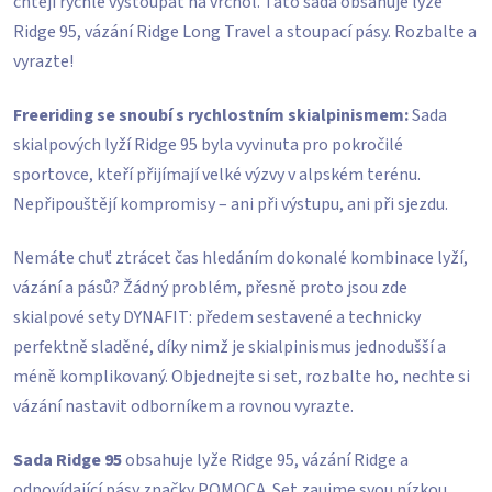
chtějí rychle vystoupat na vrchol. Tato sada obsahuje lyže
Ridge 95, vázání Ridge Long Travel a stoupací pásy. Rozbalte a
vyrazte!
Freeriding se snoubí s rychlostním skialpinismem:
Sada
skialpových lyží Ridge 95 byla vyvinuta pro pokročilé
sportovce, kteří přijímají velké výzvy v alpském terénu.
Nepřipouštějí kompromisy – ani při výstupu, ani při sjezdu.
Nemáte chuť ztrácet čas hledáním dokonalé kombinace lyží,
vázání a pásů? Žádný problém, přesně proto jsou zde
skialpové sety DYNAFIT: předem sestavené a technicky
perfektně sladěné, díky nimž je skialpinismus jednodušší a
méně komplikovaný. Objednejte si set, rozbalte ho, nechte si
vázání nastavit odborníkem a rovnou vyrazte.
Sada Ridge 95
obsahuje lyže Ridge 95, vázání Ridge a
odpovídající pásy značky POMOCA. Set zaujme svou nízkou