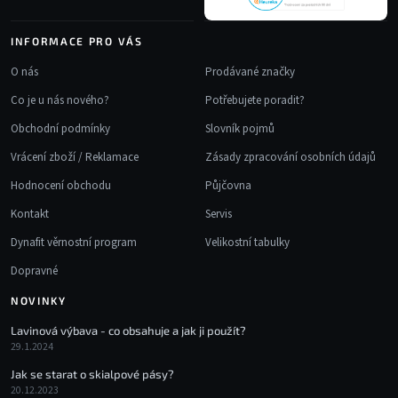
INFORMACE PRO VÁS
O nás
Prodávané značky
Co je u nás nového?
Potřebujete poradit?
Obchodní podmínky
Slovník pojmů
Vrácení zboží / Reklamace
Zásady zpracování osobních údajů
Hodnocení obchodu
Půjčovna
Kontakt
Servis
Dynafit věrnostní program
Velikostní tabulky
Dopravné
NOVINKY
Lavinová výbava - co obsahuje a jak ji použít?
29.1.2024
Jak se starat o skialpové pásy?
20.12.2023