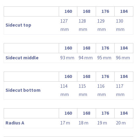
160
168
176
184
127
128
129
130
Sidecut top
mm
mm
mm
mm
160
168
176
184
Sidecut middle
93
mm
94
mm
95
mm
96
mm
160
168
176
184
114
115
116
117
Sidecut bottom
mm
mm
mm
mm
160
168
176
184
Radius A
17
m
18
m
19
m
20
m