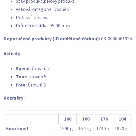
Stav produktu: Nový produkt
Věková kategorie: Dospělí
Pohlaví: Unisex
Průměrná šířka: 95,00 mm
Doporučené produkty (ID oddělené čárkou):
08-0000061934
Aktivity:
Speed:
Úroveň 2
Tour:
Úroveň 5
Free:
Úroveň 3
Rozměry:
160
168
176
184
Hmotnost
1590
g
1670
g
1740
g
1820
g