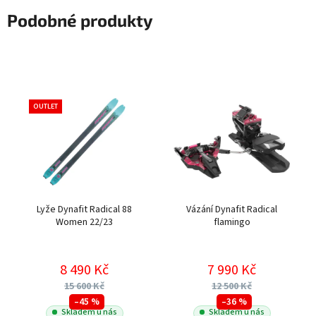
Podobné produkty
OUTLET
Lyže Dynafit Radical 88
Vázání Dynafit Radical
Women 22/23
flamingo
8 490 Kč
7 990 Kč
15 600 Kč
12 500 Kč
–45 %
–36 %
Skladem u nás
Skladem u nás