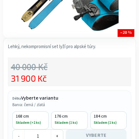
–20 %
Lehký, nekompromisní set lyží pro alpské túry.
40 000 Kč
31 900 Kč
Měrná cena:
Vyberte variantu
Délka
Barva: černá / zlatá
168 cm
176 cm
184 cm
Skladem (>2 ks)
Skladem (1 ks)
Skladem (1 ks)
VYBERTE
-
+