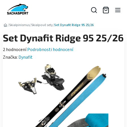
Přejít
na
obsah
/
/
/
Skialpinismus
Skialpové sety
Set Dynafit Ridge 95 25/26
Set Dynafit Ridge 95 25/26
Průměrné
2 hodnocení
Podrobnosti hodnocení
hodnocení
Značka:
Dynafit
produktu
je
5,0
z
5
hvězdiček.