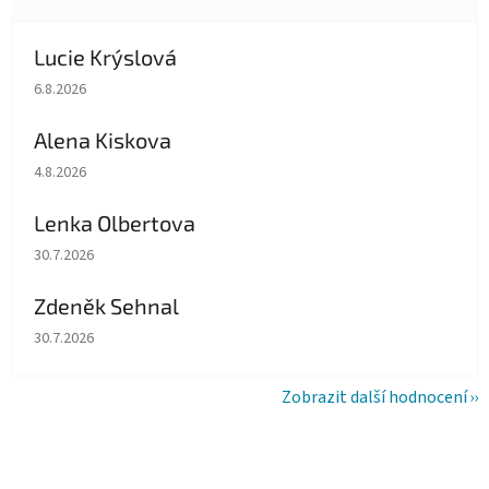
Lucie Krýslová
Hodnocení obchodu je 5 z 5 hvězdiček.
6.8.2026
Alena Kiskova
Hodnocení obchodu je 5 z 5 hvězdiček.
4.8.2026
Lenka Olbertova
Hodnocení obchodu je 5 z 5 hvězdiček.
30.7.2026
Zdeněk Sehnal
Hodnocení obchodu je 5 z 5 hvězdiček.
30.7.2026
Zobrazit další hodnocení