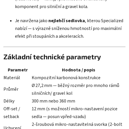
hvězdiček.
komponent pro silniční a gravel kola.
Je navržena jako
nejlehčí sedlovka
, kterou Specialized
nabízí — s výrazně sníženou hmotností pro maximální
efekt při stoupáních a akceleracích.
Základní technické parametry
Parametr
Hodnota / popis
Materiál
Kompozitní kar­bonová konstrukce
Ø 27,2 mm — běžný rozměr pro mnoho rámů
Průměr
silničních/ gravel kol
Délky
300 mm nebo 360 mm
Off‑set /
12 mm (s možností mikro‑nastavení pozice
setback
sedla — posun vpřed‑vzadu)
2‑šroubová mikro‑nastavitelná svorka (2‑bolt
Uchycení