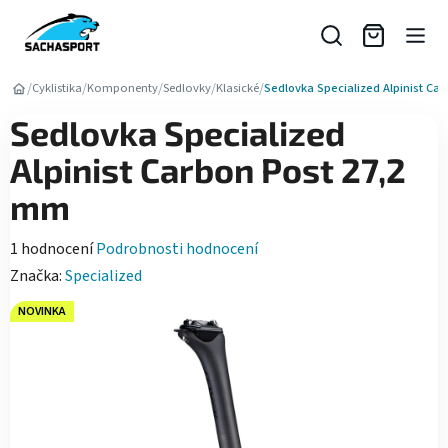
Přejít
na
obsah
/
/
/
/
/
Cyklistika
Komponenty
Sedlovky
Klasické
Sedlovka Specialized Alpinist Ca
Sedlovka Specialized
Alpinist Carbon Post 27,2
mm
Průměrné
1 hodnocení
Podrobnosti hodnocení
hodnocení
Značka:
Specialized
produktu
NOVINKA
je
5,0
z
5
hvězdiček.