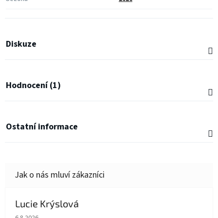
Diskuze
Hodnocení (1)
Ostatní informace
Lucie Krýslová
Hodnocení obchodu je 5 z 5 hvězdiček.