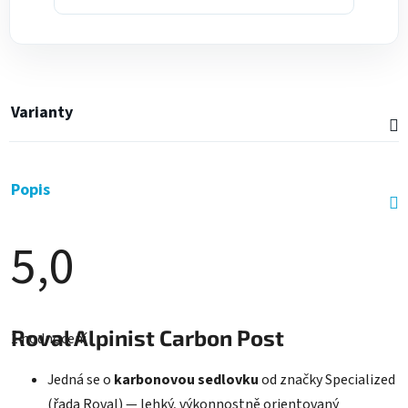
Varianty
Popis
5,0
Průměrné
hodnocení
Roval Alpinist Carbon Post
1 hodnocení
produktu
je
5,0
Jedná se o
karbonovou sedlovku
od značky Specialized
z
5
(řada Roval) — lehký, výkonnostně orientovaný