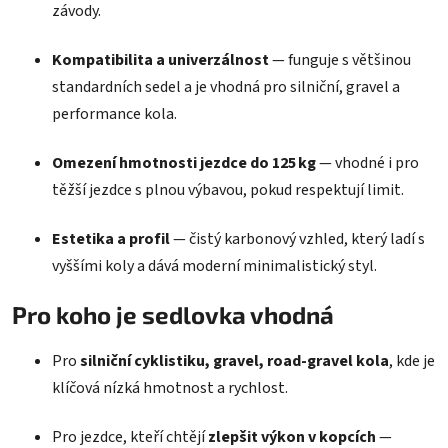
závody.
Kompatibilita a univerzálnost
— funguje s většinou
standardních sedel a je vhodná pro silniční, gravel a
performance kola.
Omezení hmotnosti jezdce do 125 kg
— vhodné i pro
těžší jezdce s plnou výbavou, pokud respektují limit.
Estetika a profil
— čistý karbonový vzhled, který ladí s
vyššími koly a dává moderní minimalistický styl.
Pro koho je sedlovka vhodná
Pro
silniční cyklistiku, gravel, road‑gravel kola
, kde je
klíčová nízká hmotnost a rychlost.
Pro jezdce, kteří chtějí
zlepšit výkon v kopcích
—