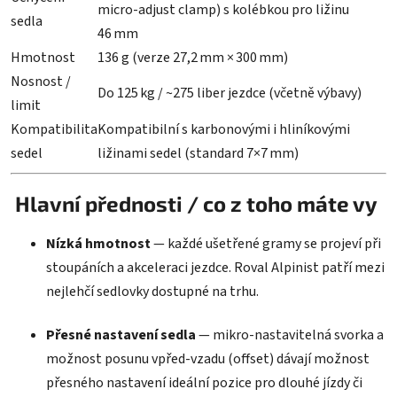
micro‑adjust clamp) s kolébkou pro ližinu
sedla
46 mm
Hmotnost
136 g (verze 27,2 mm × 300 mm)
Nosnost /
Do 125 kg / ~275 liber jezdce (včetně výbavy)
limit
Kompatibilita
Kompatibilní s karbonovými i hliníkovými
sedel
ližinami sedel (standard 7×7 mm)
Hlavní přednosti / co z toho máte vy
Nízká hmotnost
— každé ušetřené gramy se projeví při
stoupáních a akceleraci jezdce. Roval Alpinist patří mezi
nejlehčí sedlovky dostupné na trhu.
Přesné nastavení sedla
— mikro‑nastavitelná svorka a
možnost posunu vpřed‑vzadu (offset) dávají možnost
přesného nastavení ideální pozice pro dlouhé jízdy či