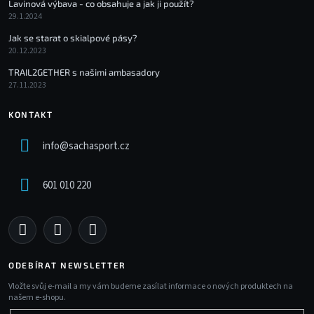
Lavinová výbava - co obsahuje a jak ji použít?
29.1.2024
Jak se starat o skialpové pásy?
20.12.2023
TRAIL2GETHER s našimi ambasadory
27.11.2023
KONTAKT
info
@
sachasport.cz
601 010 220
ODEBÍRAT NEWSLETTER
Vložte svůj e-mail a my vám budeme zasílat informace o nových produktech na
našem e-shopu.