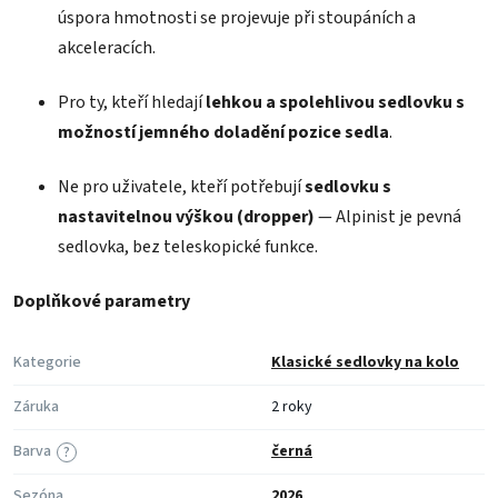
úspora hmotnosti se projevuje při stoupáních a
akceleracích.
Pro ty, kteří hledají
lehkou a spolehlivou sedlovku s
možností jemného doladění pozice sedla
.
Ne pro uživatele, kteří potřebují
sedlovku s
nastavitelnou výškou (dropper)
— Alpinist je pevná
sedlovka, bez teleskopické funkce.
Doplňkové parametry
Kategorie
Klasické sedlovky na kolo
Záruka
2 roky
Barva
černá
?
Sezóna
2026