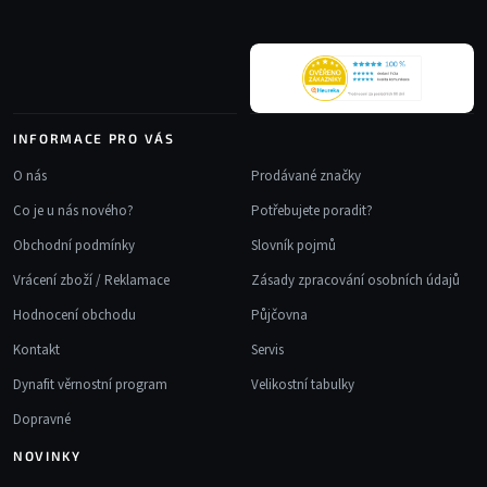
t
í
INFORMACE PRO VÁS
O nás
Prodávané značky
Co je u nás nového?
Potřebujete poradit?
Obchodní podmínky
Slovník pojmů
Vrácení zboží / Reklamace
Zásady zpracování osobních údajů
Hodnocení obchodu
Půjčovna
Kontakt
Servis
Dynafit věrnostní program
Velikostní tabulky
Dopravné
NOVINKY