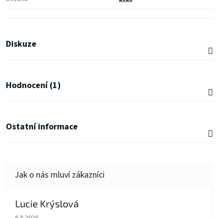
Diskuze
Hodnocení (1)
Ostatní informace
Lucie Krýslová
Hodnocení obchodu je 5 z 5 hvězdiček.