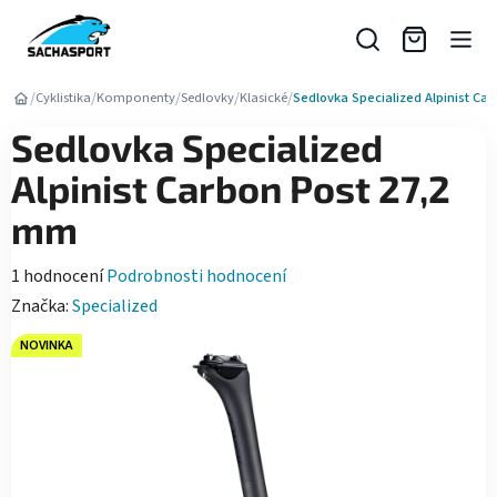
Přejít
na
obsah
/
/
/
/
/
Cyklistika
Komponenty
Sedlovky
Klasické
Sedlovka Specialized Alpinist Ca
Sedlovka Specialized
Alpinist Carbon Post 27,2
mm
Průměrné
1 hodnocení
Podrobnosti hodnocení
hodnocení
Značka:
Specialized
produktu
NOVINKA
je
5,0
z
5
hvězdiček.