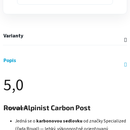
Varianty
Popis
5,0
Průměrné
hodnocení
Roval Alpinist Carbon Post
1 hodnocení
produktu
je
5,0
Jedná se o
karbonovou sedlovku
od značky Specialized
z
5
(řada Roval) — lehký, výkonnostně orientovaný