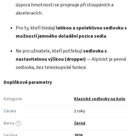
úspora hmotnosti se projevuje při stoupáních a
akceleracích.
Pro ty, kteří hledají
lehkou a spolehlivou sedlovku s
možností jemného doladění pozice sedla
.
Ne pro uživatele, kteří potřebují
sedlovku s
nastavitelnou výškou (dropper)
— Alpinist je pevná
sedlovka, bez teleskopické funkce.
Doplňkové parametry
Kategorie
Klasické sedlovky na kolo
Záruka
2 roky
Barva
černá
?
Sezóna
2026