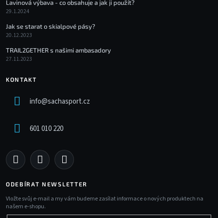
Lavinová výbava - co obsahuje a jak ji použít?
29.1.2024
Jak se starat o skialpové pásy?
20.12.2023
TRAIL2GETHER s našimi ambasadory
27.11.2023
KONTAKT
info
@
sachasport.cz
601 010 220
ODEBÍRAT NEWSLETTER
Vložte svůj e-mail a my vám budeme zasílat informace o nových produktech na
našem e-shopu.