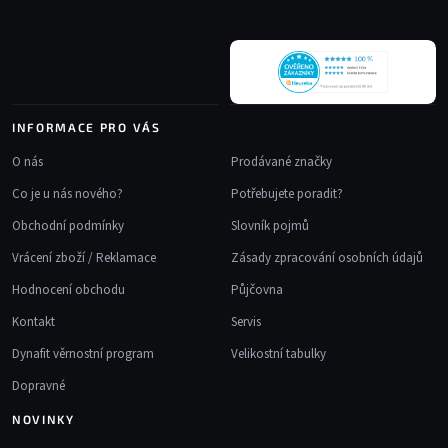
t
í
INFORMACE PRO VÁS
O nás
Prodávané značky
Co je u nás nového?
Potřebujete poradit?
Obchodní podmínky
Slovník pojmů
Vrácení zboží / Reklamace
Zásady zpracování osobních údajů
Hodnocení obchodu
Půjčovna
Kontakt
Servis
Dynafit věrnostní program
Velikostní tabulky
Dopravné
NOVINKY