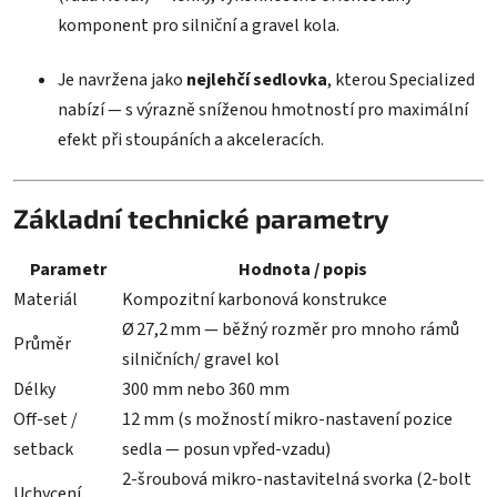
hvězdiček.
komponent pro silniční a gravel kola.
Je navržena jako
nejlehčí sedlovka
, kterou Specialized
nabízí — s výrazně sníženou hmotností pro maximální
efekt při stoupáních a akceleracích.
Základní technické parametry
Parametr
Hodnota / popis
Materiál
Kompozitní kar­bonová konstrukce
Ø 27,2 mm — běžný rozměr pro mnoho rámů
Průměr
silničních/ gravel kol
Délky
300 mm nebo 360 mm
Off‑set /
12 mm (s možností mikro‑nastavení pozice
setback
sedla — posun vpřed‑vzadu)
2‑šroubová mikro‑nastavitelná svorka (2‑bolt
Uchycení