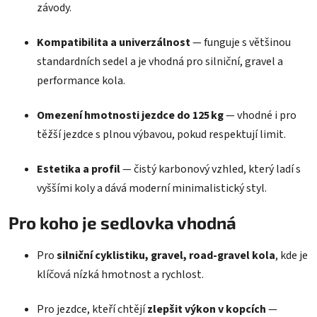
závody.
Kompatibilita a univerzálnost
— funguje s většinou
standardních sedel a je vhodná pro silniční, gravel a
performance kola.
Omezení hmotnosti jezdce do 125 kg
— vhodné i pro
těžší jezdce s plnou výbavou, pokud respektují limit.
Estetika a profil
— čistý karbonový vzhled, který ladí s
vyššími koly a dává moderní minimalistický styl.
Pro koho je sedlovka vhodná
Pro
silniční cyklistiku, gravel, road‑gravel kola
, kde je
klíčová nízká hmotnost a rychlost.
Pro jezdce, kteří chtějí
zlepšit výkon v kopcích
—