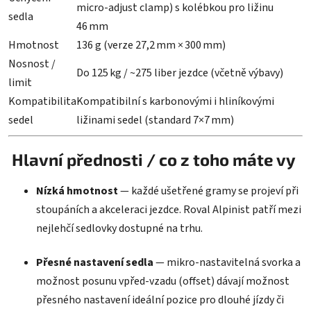
micro‑adjust clamp) s kolébkou pro ližinu
sedla
46 mm
Hmotnost
136 g (verze 27,2 mm × 300 mm)
Nosnost /
Do 125 kg / ~275 liber jezdce (včetně výbavy)
limit
Kompatibilita
Kompatibilní s karbonovými i hliníkovými
sedel
ližinami sedel (standard 7×7 mm)
Hlavní přednosti / co z toho máte vy
Nízká hmotnost
— každé ušetřené gramy se projeví při
stoupáních a akceleraci jezdce. Roval Alpinist patří mezi
nejlehčí sedlovky dostupné na trhu.
Přesné nastavení sedla
— mikro‑nastavitelná svorka a
možnost posunu vpřed‑vzadu (offset) dávají možnost
přesného nastavení ideální pozice pro dlouhé jízdy či