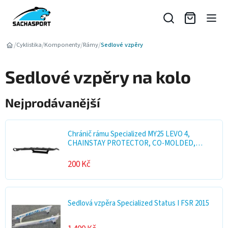
Přejít
na
obsah
/
/
/
/
Cyklistika
Komponenty
Rámy
Sedlové vzpěry
Sedlové vzpěry na kolo
Nejprodávanější
Chránič rámu Specialized MY25 LEVO 4,
CHAINSTAY PROTECTOR, CO-MOLDED,
BOLT-ON
200 Kč
Sedlová vzpěra Specialized Status I FSR 2015