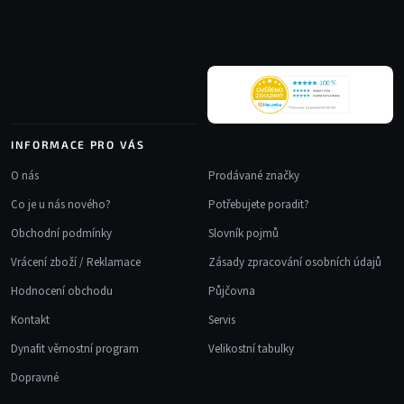
a
í
t
p
r
í
v
k
y
v
INFORMACE PRO VÁS
ý
p
O nás
Prodávané značky
i
Co je u nás nového?
Potřebujete poradit?
s
u
Obchodní podmínky
Slovník pojmů
Vrácení zboží / Reklamace
Zásady zpracování osobních údajů
Hodnocení obchodu
Půjčovna
Kontakt
Servis
Dynafit věrnostní program
Velikostní tabulky
Dopravné