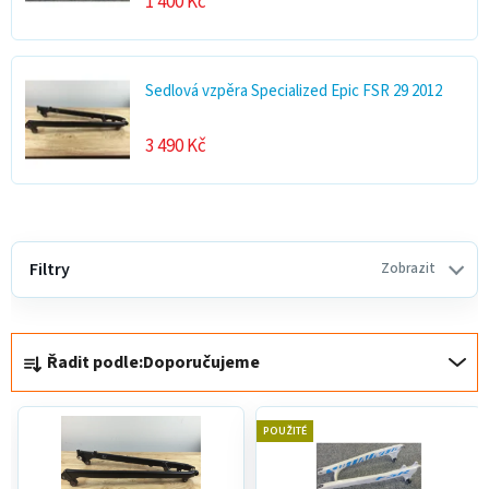
1 400 Kč
Sedlová vzpěra Specialized Epic FSR 29 2012
3 490 Kč
V
ý
Filtry
Zobrazit
p
i
Ř
s
Řadit podle:
Doporučujeme
a
p
z
r
e
o
POUŽITÉ
n
d
í