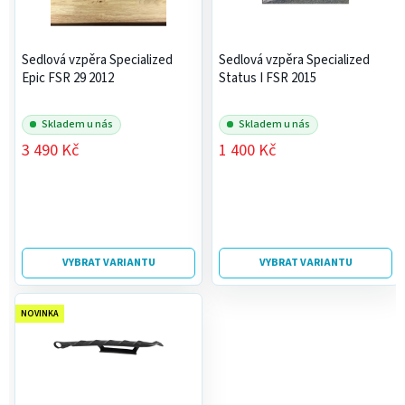
u
p
k
r
t
Sedlová vzpěra Specialized
Sedlová vzpěra Specialized
o
ů
Epic FSR 29 2012
Status I FSR 2015
d
u
Skladem u nás
Skladem u nás
k
3 490 Kč
1 400 Kč
t
ů
VYBRAT VARIANTU
VYBRAT VARIANTU
NOVINKA