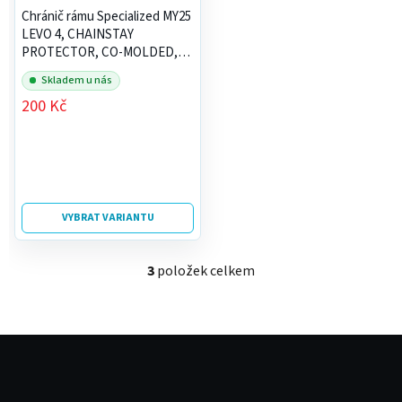
Chránič rámu Specialized MY25
LEVO 4, CHAINSTAY
PROTECTOR, CO-MOLDED,
BOLT-ON
Skladem u nás
200 Kč
VYBRAT VARIANTU
3
položek celkem
O
v
l
á
Z
d
á
a
p
c