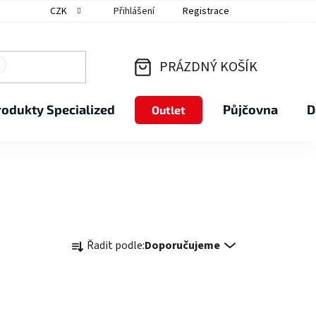
CZK
Přihlášení
Registrace
PRÁZDNÝ KOŠÍK
NÁKUPNÍ
rodukty Specialized
Půjčovna
D
Outlet
KOŠÍK
Ř
Řadit podle:
Doporučujeme
a
z
e
n