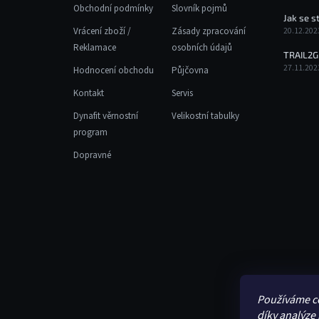
Obchodní podmínky
Slovník pojmů
Jak se s
Vrácení zboží /
Zásady zpracování
20.12.202
Reklamace
osobních údajů
TRAIL2G
27.11.202
Hodnocení obchodu
Půjčovna
Kontakt
Servis
Dynafit věrnostní
Velikostní tabulky
program
Dopravné
Používáme c
díky analýze