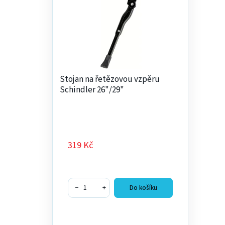
p
i
s
p
r
o
Stojan na řetězovou vzpěru
d
Schindler 26"/29"
u
k
t
ů
319 Kč
−
+
Do košíku