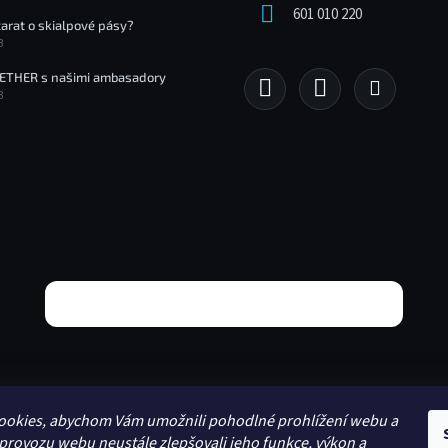
u
601 010 220
tarat o skialpové pásy?
3
ETHER s našimi ambasadory
3
ookies, abychom Vám umožnili pohodlné prohlížení webu a
 provozu webu neustále zlepšovali jeho funkce, výkon a