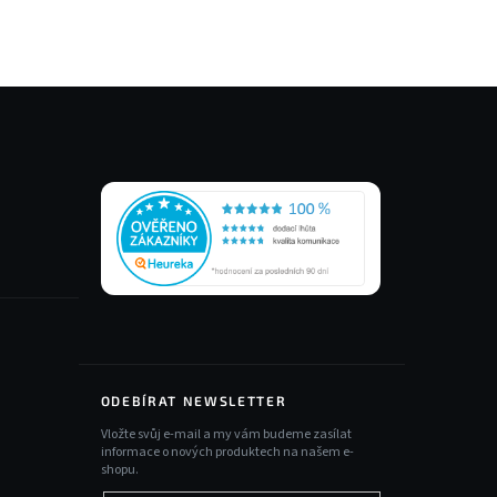
ODEBÍRAT NEWSLETTER
Vložte svůj e-mail a my vám budeme zasílat
informace o nových produktech na našem e-
shopu.