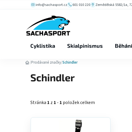
Přejít
info@sachasport.cz
601 010 220
Zemědělská 5582/1a, 72
na
obsah
Cyklistika
Skialpinismus
Běhán
/
/
Prodávané značky
Schindler
Schindler
Stránka
1
z
1
-
1
položek celkem
V
ý