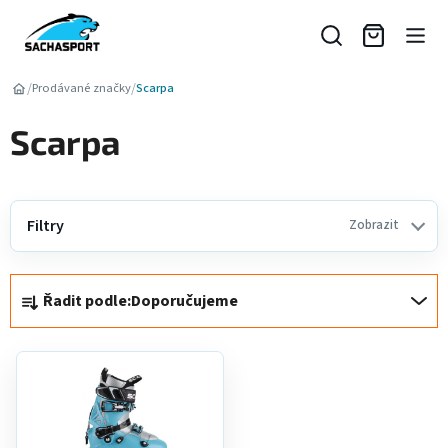
Přejít
na
obsah
/
/
Prodávané značky
Scarpa
Scarpa
Filtry
Zobrazit
Ř
Řadit podle:
Doporučujeme
a
z
V
e
ý
n
p
í
i
p