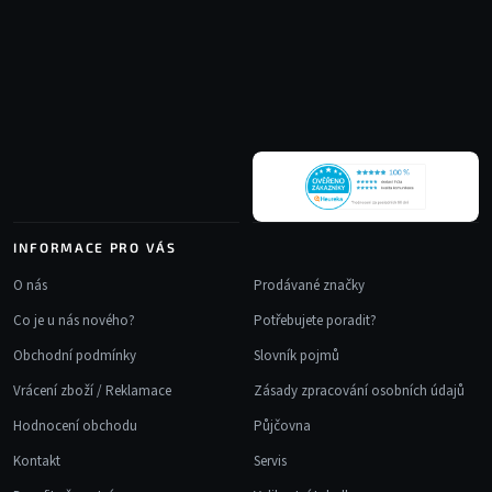
Z
d
á
a
p
c
a
í
t
p
r
í
v
k
y
v
INFORMACE PRO VÁS
ý
p
O nás
Prodávané značky
i
Co je u nás nového?
Potřebujete poradit?
s
u
Obchodní podmínky
Slovník pojmů
Vrácení zboží / Reklamace
Zásady zpracování osobních údajů
Hodnocení obchodu
Půjčovna
Kontakt
Servis