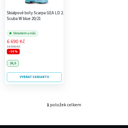
s
r
p
o
Skialpové boty Scarpa GEA LD 2.0
r
Scuba W blue 20/21
d
o
u
d
Skladem u nás
k
u
6 690 Kč
t
14 590 Kč
k
ů
–54 %
t
ů
26,0
VYBRAT VARIANTU
1
položek celkem
O
v
l
á