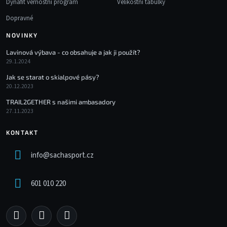
Dynafit věrnostní program
Velikostní tabulky
Dopravné
NOVINKY
Lavinová výbava - co obsahuje a jak ji použít?
29.1.2024
Jak se starat o skialpové pásy?
20.12.2023
TRAIL2GETHER s našimi ambasadory
27.11.2023
KONTAKT
info
@
sachasport.cz
601 010 220