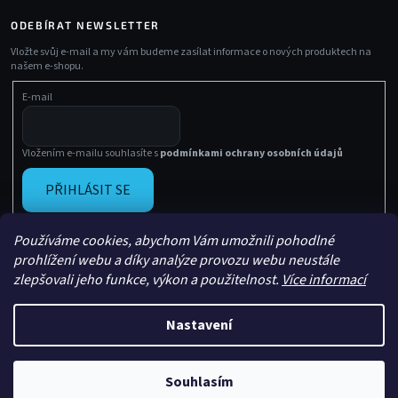
ODEBÍRAT NEWSLETTER
Vložte svůj e-mail a my vám budeme zasílat informace o nových produktech na
našem e-shopu.
E-mail
Vložením e-mailu souhlasíte s
podmínkami ochrany osobních údajů
PŘIHLÁSIT SE
Používáme cookies, abychom Vám umožnili pohodlné
prohlížení webu a díky analýze provozu webu neustále
zlepšovali jeho funkce, výkon a použitelnost.
Více informací
Nastavení
Vytvořil Shoptet
Copyright 2026
Sachasport
. Všechna práva vyhrazena.
Souhlasím