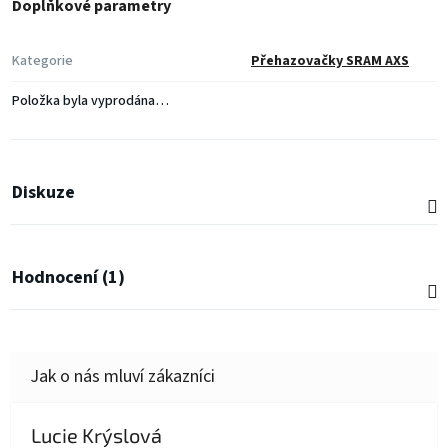
Doplňkové parametry
5,0
z
5
hvězdiček.
Kategorie
Přehazovačky SRAM AXS
Položka byla vyprodána…
Diskuze
Hodnocení (1)
Lucie Krýslová