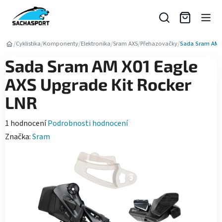
Přejít
na
obsah
/
/
/
/
/
/
Cyklistika
Komponenty
Elektronika
Sram AXS
Přehazovačky
Sada Sram AM X
Sada Sram AM X01 Eagle
AXS Upgrade Kit Rocker
LNR
Průměrné
1 hodnocení
Podrobnosti hodnocení
hodnocení
Značka:
Sram
produktu
je
5,0
z
5
hvězdiček.