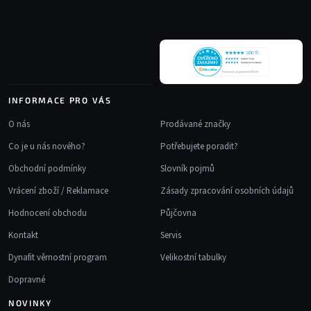
t
í
INFORMACE PRO VÁS
O nás
Prodávané značky
Co je u nás nového?
Potřebujete poradit?
Obchodní podmínky
Slovník pojmů
Vrácení zboží / Reklamace
Zásady zpracování osobních údajů
Hodnocení obchodu
Půjčovna
Kontakt
Servis
Dynafit věrnostní program
Velikostní tabulky
Dopravné
NOVINKY