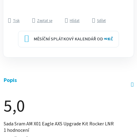
Tisk
Zeptat se
Hlídat
Sdílet
MĚSÍČNÍ SPLÁTKOVÝ KALENDÁŘ OD
∞
KČ
Popis
5,0
Průměrné
Sada Sram AM X01 Eagle AXS Upgrade Kit Rocker LNR
hodnocení
1 hodnocení
produktu
je