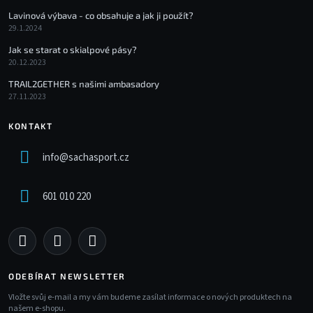
Lavinová výbava - co obsahuje a jak ji použít?
29.1.2024
Jak se starat o skialpové pásy?
20.12.2023
TRAIL2GETHER s našimi ambasadory
27.11.2023
KONTAKT
info
@
sachasport.cz
601 010 220
ODEBÍRAT NEWSLETTER
Vložte svůj e-mail a my vám budeme zasílat informace o nových produktech na
našem e-shopu.