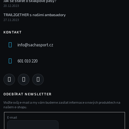
Jak se starat o skialpové pásy?
20.12.2023
TRAIL2GETHER s našimi ambasadory
27.11.2023
KONTAKT
info
@
sachasport.cz
601 010 220
ODEBÍRAT NEWSLETTER
Vložte svůj e-mail a my vám budeme zasílat informace o nových produktech na
našem e-shopu.
E-mail