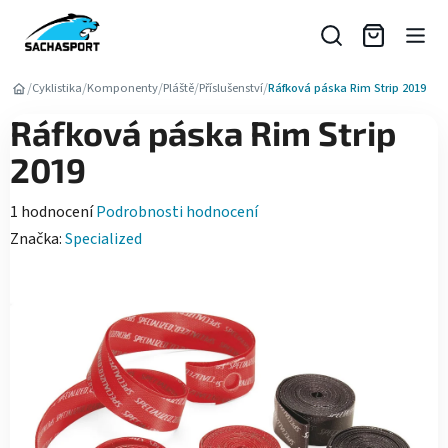
Přejít
na
obsah
/
/
/
/
/
Cyklistika
Komponenty
Pláště
Příslušenství
Ráfková páska Rim Strip 2019
Ráfková páska Rim Strip
2019
Průměrné
1 hodnocení
Podrobnosti hodnocení
hodnocení
Značka:
Specialized
produktu
je
5,0
z
5
hvězdiček.