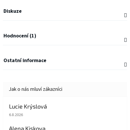
Diskuze
Hodnocení (1)
Ostatní informace
Lucie Krýslová
Hodnocení obchodu je 5 z 5 hvězdiček.
6.8.2026
Alena Kiskova