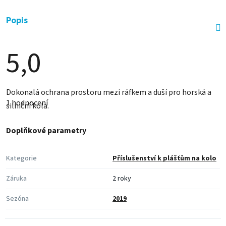
Popis
5,0
Průměrné
Dokonalá ochrana prostoru mezi ráfkem a duší pro horská a
hodnocení
1 hodnocení
produktu
silniční kola.
je
5,0
z
Doplňkové parametry
5
hvězdiček.
Kategorie
Příslušenství k plášťům na kolo
Záruka
2 roky
Sezóna
2019