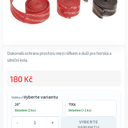
Dokonalá ochrana prostoru mezi ráfkem a duší pro horská a
silniční kola.
180 Kč
Měrná cena:
Vyberte variantu
Velikost
26"
700c
Skladem (2 ks)
Skladem (>2 ks)
VYBERTE
-
+
VARIANTU