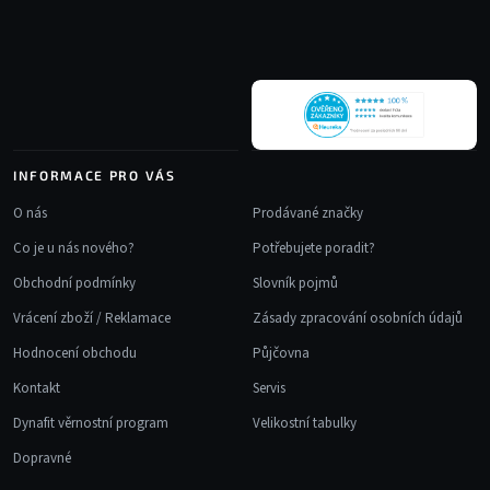
a
í
t
p
r
í
v
k
y
v
INFORMACE PRO VÁS
ý
p
O nás
Prodávané značky
i
Co je u nás nového?
Potřebujete poradit?
s
u
Obchodní podmínky
Slovník pojmů
Vrácení zboží / Reklamace
Zásady zpracování osobních údajů
Hodnocení obchodu
Půjčovna
Kontakt
Servis
Dynafit věrnostní program
Velikostní tabulky
Dopravné