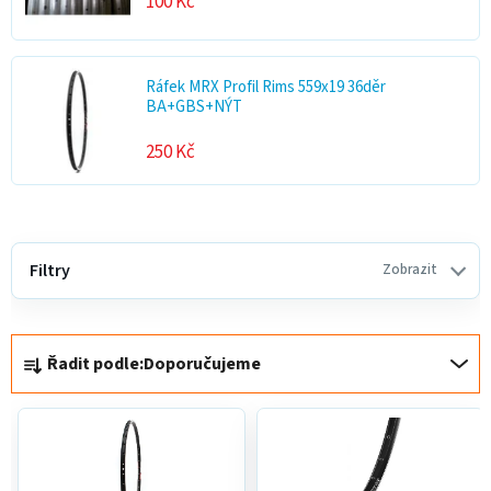
100 Kč
Ráfek MRX Profil Rims 559x19 36děr
BA+GBS+NÝT
250 Kč
V
ý
Filtry
Zobrazit
p
i
Ř
s
Řadit podle:
Doporučujeme
a
p
z
r
e
o
n
d
í