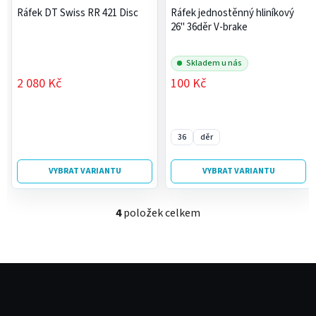
Ráfek DT Swiss RR 421 Disc
Ráfek jednostěnný hliníkový
26" 36děr V-brake
Skladem u nás
2 080 Kč
100 Kč
36
děr
VYBRAT VARIANTU
VYBRAT VARIANTU
4
položek celkem
O
v
l
á
Z
d
á
a
p
c