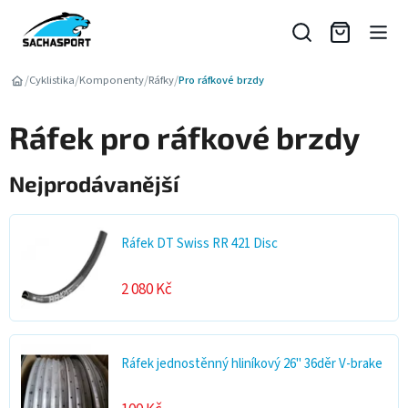
Přejít
na
obsah
/
/
/
/
Cyklistika
Komponenty
Ráfky
Pro ráfkové brzdy
Ráfek pro ráfkové brzdy
Nejprodávanější
Ráfek DT Swiss RR 421 Disc
2 080 Kč
Ráfek jednostěnný hliníkový 26" 36děr V-brake