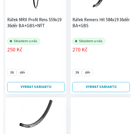
u
p
k
r
t
Ráfek MRX Profil Rims 559x19
Ráfek Remerx Hit 584x19 36děr
o
ů
36děr BA+GBS+NÝT
BA+GBS
d
u
Skladem u nás
Skladem u nás
k
250 Kč
270 Kč
t
ů
36
děr
36
děr
VYBRAT VARIANTU
VYBRAT VARIANTU