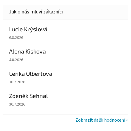
Lucie Krýslová
Hodnocení obchodu je 5 z 5 hvězdiček.
6.8.2026
Alena Kiskova
Hodnocení obchodu je 5 z 5 hvězdiček.
4.8.2026
Lenka Olbertova
Hodnocení obchodu je 5 z 5 hvězdiček.
30.7.2026
Zdeněk Sehnal
Hodnocení obchodu je 5 z 5 hvězdiček.
30.7.2026
Zobrazit další hodnocení