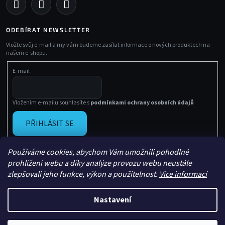
ODEBÍRAT NEWSLETTER
Vložte svůj e-mail a my vám budeme zasílat informace o nových produktech na
našem e-shopu.
E-mail
Vložením e-mailu souhlasíte s
podmínkami ochrany osobních údajů
PŘIHLÁSIT SE
Používáme cookies, abychom Vám umožnili pohodlné
prohlížení webu a díky analýze provozu webu neustále
zlepšovali jeho funkce, výkon a použitelnost.
Více informací
Nastavení
Vytvořil Shoptet
Copyright 2026
Sachasport
. Všechna práva vyhrazena.