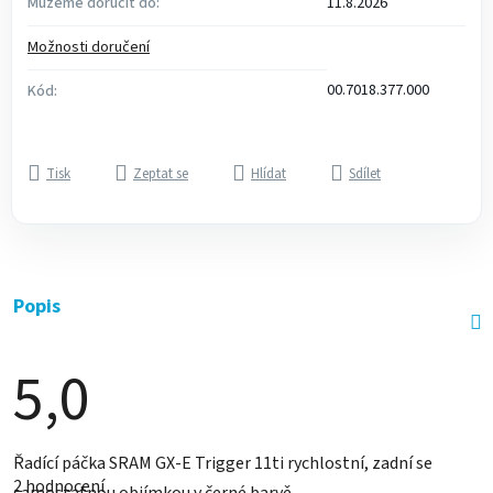
Můžeme doručit do:
11.8.2026
Možnosti doručení
00.7018.377.000
Kód:
Tisk
Zeptat se
Hlídat
Sdílet
Popis
5,0
Průměrné
Řadící páčka SRAM GX-E Trigger 11ti rychlostní, zadní se
hodnocení
2 hodnocení
produktu