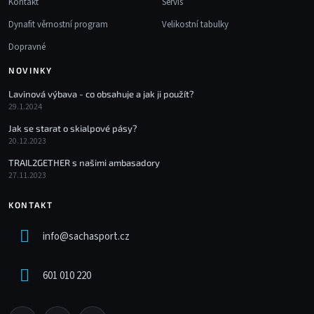
Kontakt
Servis
Dynafit věrnostní program
Velikostní tabulky
Dopravné
NOVINKY
Lavinová výbava - co obsahuje a jak ji použít?
29.1.2024
Jak se starat o skialpové pásy?
20.12.2023
TRAIL2GETHER s našimi ambasadory
27.11.2023
KONTAKT
info
@
sachasport.cz
601 010 220