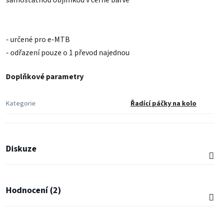
samostatnou objímkou v černé barvě
je
5,0
z
5
hvězdiček.
- určené pro e-MTB
- odřazení pouze o 1 převod najednou
Doplňkové parametry
Kategorie
Řadící páčky na kolo
Diskuze
Hodnocení (2)