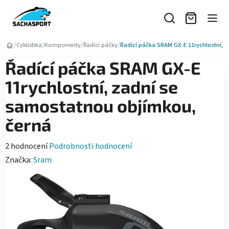
Přejít
na
obsah
/
/
/
/
Cyklistika
Komponenty
Řadící páčky
Řadící páčka SRAM GX-E 11rychlostní, 
Řadící páčka SRAM GX-E
11rychlostní, zadní se
samostatnou objímkou,
černá
Průměrné
2 hodnocení
Podrobnosti hodnocení
hodnocení
Značka:
Sram
produktu
je
5,0
z
5