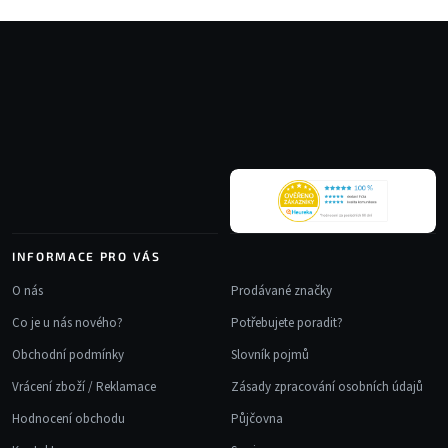
Z
á
p
a
t
í
INFORMACE PRO VÁS
O nás
Prodávané značky
Co je u nás nového?
Potřebujete poradit?
Obchodní podmínky
Slovník pojmů
Vrácení zboží / Reklamace
Zásady zpracování osobních údajů
Hodnocení obchodu
Půjčovna