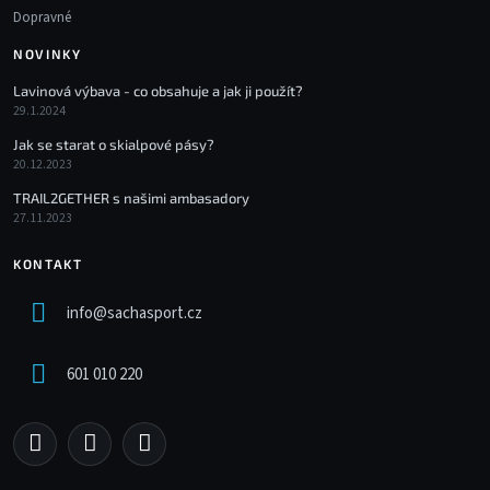
Dopravné
NOVINKY
Lavinová výbava - co obsahuje a jak ji použít?
29.1.2024
Jak se starat o skialpové pásy?
20.12.2023
TRAIL2GETHER s našimi ambasadory
27.11.2023
KONTAKT
info
@
sachasport.cz
601 010 220