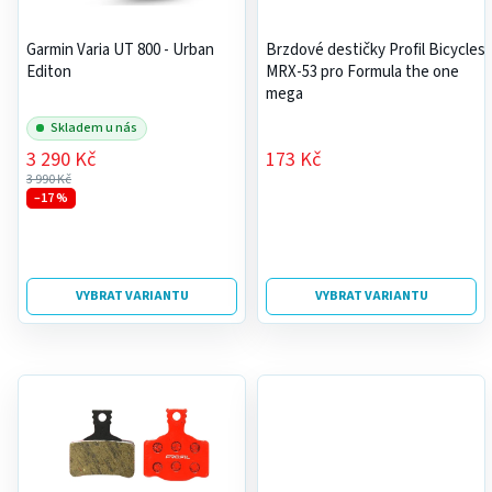
s
r
p
o
Garmin Varia UT 800 - Urban
Brzdové destičky Profil Bicycles
r
Editon
MRX-53 pro Formula the one
d
mega
o
u
d
Skladem u nás
k
u
3 290 Kč
173 Kč
t
3 990 Kč
k
ů
–17 %
t
ů
VYBRAT VARIANTU
VYBRAT VARIANTU