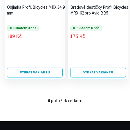
Objímka Profil Bicycles MRX 34,9
Brzdové destičky Profil Bicycles
mm
MRX-62 pro Avid BB5
Skladem u nás
Skladem u nás
189 Kč
175 Kč
VYBRAT VARIANTU
VYBRAT VARIANTU
6
položek celkem
O
v
l
á
Z
d