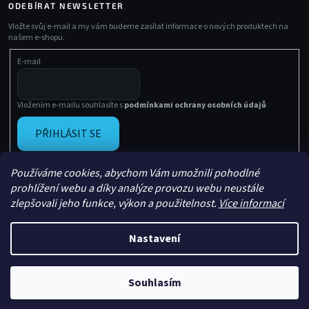
ODEBÍRAT NEWSLETTER
Vložte svůj e-mail a my vám budeme zasílat informace o nových produktech na
našem e-shopu.
E-mail
Vložením e-mailu souhlasíte s
podmínkami ochrany osobních údajů
PŘIHLÁSIT SE
Používáme cookies, abychom Vám umožnili pohodlné
prohlížení webu a díky analýze provozu webu neustále
zlepšovali jeho funkce, výkon a použitelnost.
Více informací
Nastavení
Vytvořil Shoptet
Copyright 2026
Sachasport
. Všechna práva vyhrazena.
Souhlasím
Upravil
Le Artist