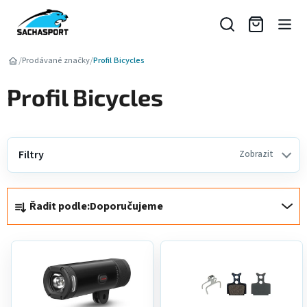
Přejít
na
obsah
/
/
Prodávané značky
Profil Bicycles
Profil Bicycles
Filtry
Zobrazit
Ř
Řadit podle:
Doporučujeme
a
z
V
e
ý
n
p
í
i
p