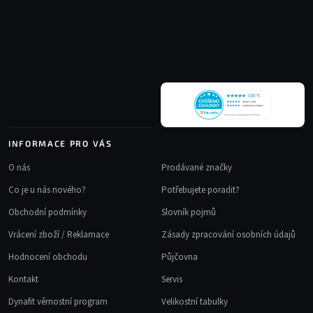
á
a
p
c
a
í
t
p
r
í
v
k
y
v
INFORMACE PRO VÁS
ý
p
O nás
Prodávané značky
i
Co je u nás nového?
Potřebujete poradit?
s
u
Obchodní podmínky
Slovník pojmů
Vrácení zboží / Reklamace
Zásady zpracování osobních údajů
Hodnocení obchodu
Půjčovna
Kontakt
Servis
Dynafit věrnostní program
Velikostní tabulky