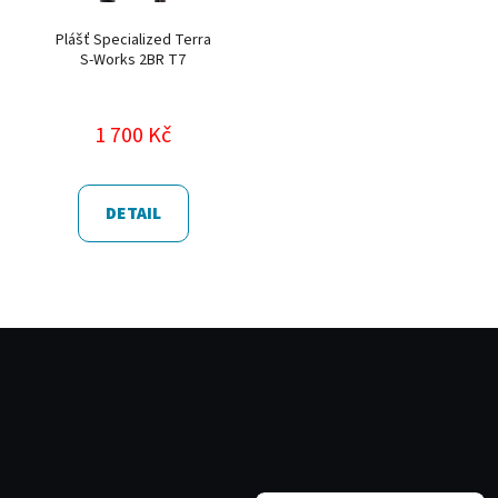
Plášť Specialized Terra
S-Works 2BR T7
1 700 Kč
DETAIL
Z
á
p
a
t
í