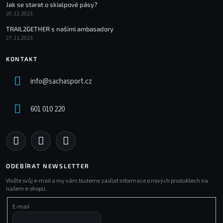
Jak se starat o skialpové pásy?
20.12.2023
TRAIL2GETHER s našimi ambasadory
27.11.2023
KONTAKT
info
@
sachasport.cz
601 010 220
ODEBÍRAT NEWSLETTER
Vložte svůj e-mail a my vám budeme zasílat informace o nových produktech na
našem e-shopu.
E-mail