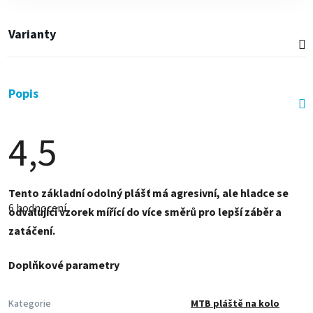
Varianty
Popis
4,5
Průměrné
Tento základní odolný plášť má agresivní, ale hladce se
hodnocení
6 hodnocení
produktu
odvalující vzorek mířící do více směrů pro lepší záběr a
je
zatáčení.
4,5
z
5
Doplňkové parametry
hvězdiček.
Kategorie
MTB pláště na kolo