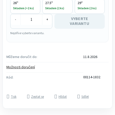
26"
27.5"
29"
Skladem (>2 ks)
Skladem (2 ks)
Skladem (2 ks)
VYBERTE
-
+
VARIANTU
Nejdříve vyberte variantu.
Můžeme doručit do:
11.8.2026
Možnosti doručení
00114-1832
Kód:
Tisk
Zeptat se
Hlídat
Sdílet