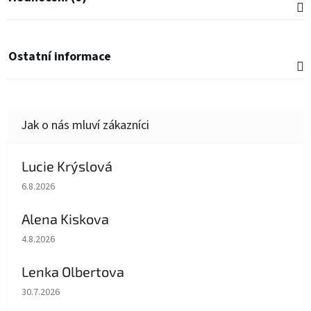
Ostatní informace
Lucie Krýslová
Hodnocení obchodu je 5 z 5 hvězdiček.
6.8.2026
Alena Kiskova
Hodnocení obchodu je 5 z 5 hvězdiček.
4.8.2026
Lenka Olbertova
Hodnocení obchodu je 5 z 5 hvězdiček.
30.7.2026