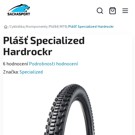
Přejít
na
obsah
/
/
/
/
/
Cyklistika
Komponenty
Pláště
MTB
Plášť Specialized Hardrockr
Plášť Specialized
Hardrockr
Průměrné
6 hodnocení
Podrobnosti hodnocení
hodnocení
Značka:
Specialized
produktu
je
4,5
z
5
hvězdiček.