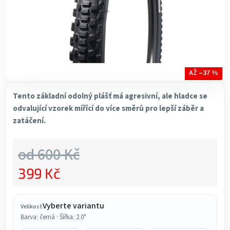
AŽ –37 %
Tento základní odolný plášť má agresivní, ale hladce se
odvalující vzorek mířící do více směrů pro lepší záběr a
zatáčení.
od 600 Kč
399 Kč
Měrná cena:
Vyberte variantu
Velikost
Barva: černá · Šířka: 2.0"