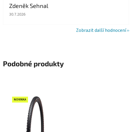
Zdeněk Sehnal
Hodnocení obchodu je 5 z 5 hvězdiček.
30.7.2026
Zobrazit další hodnocení
Podobné produkty
NOVINKA