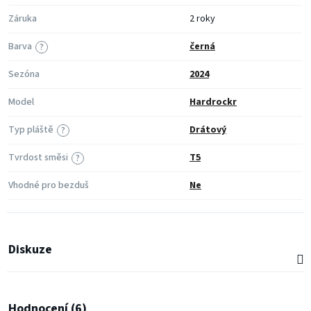
Záruka
2 roky
Barva
černá
?
Sezóna
2024
Model
Hardrockr
Typ pláště
Drátový
?
Tvrdost směsi
T5
?
Vhodné pro bezduš
Ne
Diskuze
Hodnocení (6)