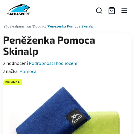
Přejít
na
obsah
/
/
/
Skialpinismus
Doplňky
Peněženka Pomoca Skinalp
Peněženka Pomoca
Skinalp
Průměrné
2 hodnocení
Podrobnosti hodnocení
hodnocení
Značka:
Pomoca
produktu
NOVINKA
je
5,0
z
5
hvězdiček.