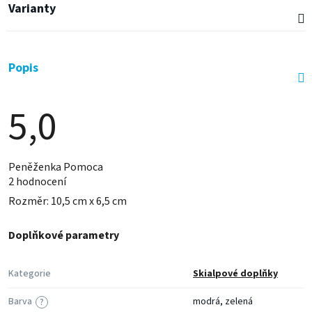
Varianty
Popis
5,0
Průměrné
Peněženka Pomoca
hodnocení
2 hodnocení
produktu
je
Rozměr: 10,5 cm x 6,5 cm
5,0
z
5
Doplňkové parametry
hvězdiček.
Kategorie
Skialpové doplňky
Barva
modrá, zelená
?