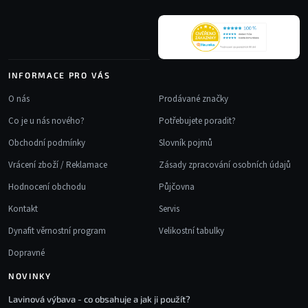
í
INFORMACE PRO VÁS
O nás
Prodávané značky
Co je u nás nového?
Potřebujete poradit?
Obchodní podmínky
Slovník pojmů
Vrácení zboží / Reklamace
Zásady zpracování osobních údajů
Hodnocení obchodu
Půjčovna
Kontakt
Servis
Dynafit věrnostní program
Velikostní tabulky
Dopravné
NOVINKY
Lavinová výbava - co obsahuje a jak ji použít?