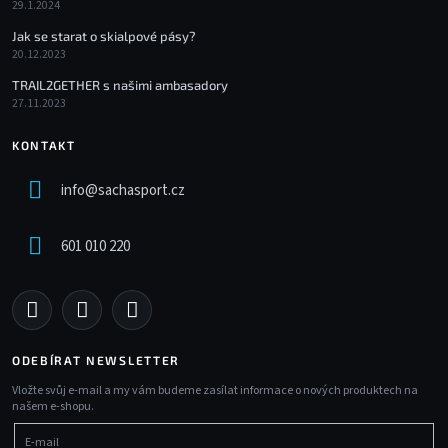
29.1.2024
Jak se starat o skialpové pásy?
20.12.2023
TRAIL2GETHER s našimi ambasadory
27.11.2023
KONTAKT
info
@
sachasport.cz
601 010 220
ODEBÍRAT NEWSLETTER
Vložte svůj e-mail a my vám budeme zasílat informace o nových produktech na
našem e-shopu.
E-mail