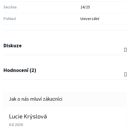
Sezóna
24/25
Pohlaví
Univerzální
Diskuze
Hodnocení (2)
Lucie Krýslová
Hodnocení obchodu je 5 z 5 hvězdiček.
6.8.2026