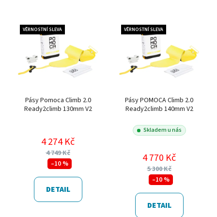
VĚRNOSTNÍ SLEVA
VĚRNOSTNÍ SLEVA
Pásy Pomoca Climb 2.0
Pásy POMOCA Climb 2.0
Ready2climb 130mm V2
Ready2climb 140mm V2
Skladem u nás
4 274 Kč
4 749 Kč
4 770 Kč
–10 %
5 300 Kč
–10 %
DETAIL
DETAIL