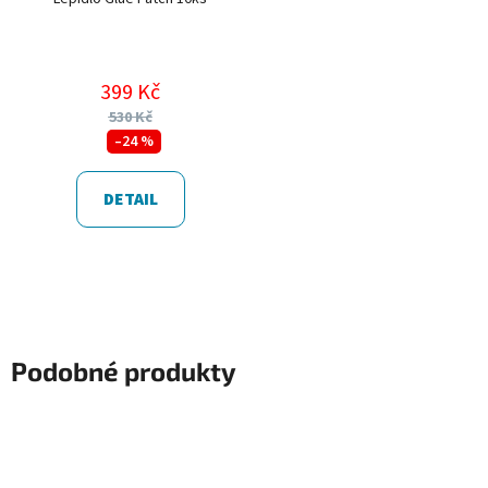
399 Kč
530 Kč
–24 %
DETAIL
Podobné produkty