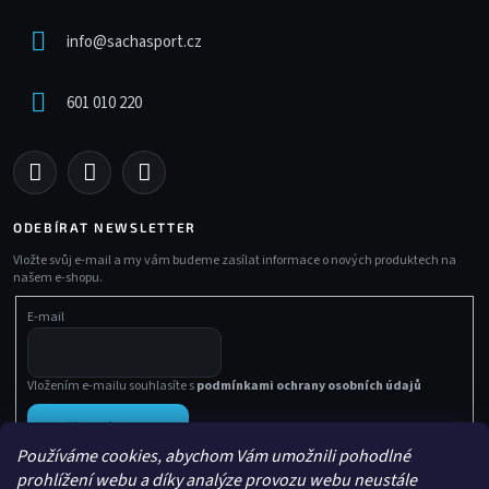
info
@
sachasport.cz
601 010 220
ODEBÍRAT NEWSLETTER
Vložte svůj e-mail a my vám budeme zasílat informace o nových produktech na
našem e-shopu.
E-mail
Vložením e-mailu souhlasíte s
podmínkami ochrany osobních údajů
PŘIHLÁSIT SE
Používáme cookies, abychom Vám umožnili pohodlné
prohlížení webu a díky analýze provozu webu neustále