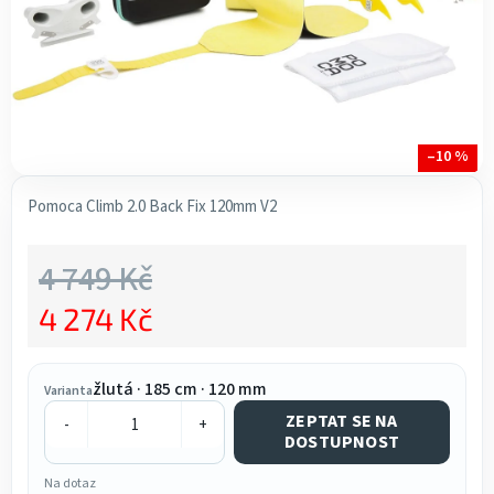
–10 %
Pomoca Climb 2.0 Back Fix 120mm V2
4 749 Kč
4 274 Kč
Měrná cena:
žlutá · 185 cm · 120 mm
Varianta
ZEPTAT SE NA
-
+
DOSTUPNOST
Na dotaz