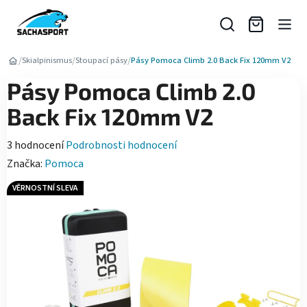
Přejít
na
obsah
/
/
/
Skialpinismus
Stoupací pásy
Pásy Pomoca Climb 2.0 Back Fix 120mm V2
Pásy Pomoca Climb 2.0
Back Fix 120mm V2
Průměrné
3 hodnocení
Podrobnosti hodnocení
hodnocení
Značka:
Pomoca
produktu
VĚRNOSTNÍ SLEVA
je
5,0
z
5
hvězdiček.