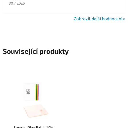
Hodnocení obchodu je 5 z 5 hvězdiček.
30.7.2026
Zobrazit další hodnocení
Související produkty
Lepidlo Glue Patch 10ks