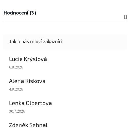
Hodnocení (3)
Lucie Krýslová
Hodnocení obchodu je 5 z 5 hvězdiček.
6.8.2026
Alena Kiskova
Hodnocení obchodu je 5 z 5 hvězdiček.
4.8.2026
Lenka Olbertova
Hodnocení obchodu je 5 z 5 hvězdiček.
30.7.2026
Zdeněk Sehnal