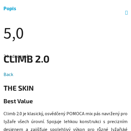
Popis
5,0
Průměrné
hodnocení
CLIMB 2.0
3 hodnocení
produktu
je
5,0
z
Back
5
hvězdiček.
THE SKIN
Best Value
Climb 2.0 je klasický, osvědčený POMOCA mix pás navržený pro
lyžaře všech úrovní. Spojuje lehkou konstrukci s precizním
designem a zajišťuje spolehlivý výkon pro různé lyžařské