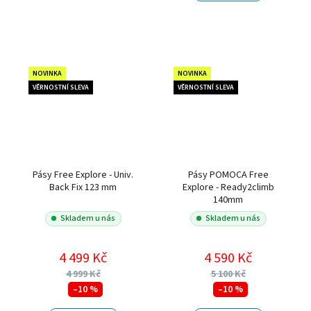
NOVINKA
NOVINKA
VĚRNOSTNÍ SLEVA
VĚRNOSTNÍ SLEVA
Pásy Free Explore - Univ.
Pásy POMOCA Free
Back Fix 123 mm
Explore - Ready2climb
140mm
Skladem u nás
Skladem u nás
4 499 Kč
4 590 Kč
4 999 Kč
5 100 Kč
–10 %
–10 %