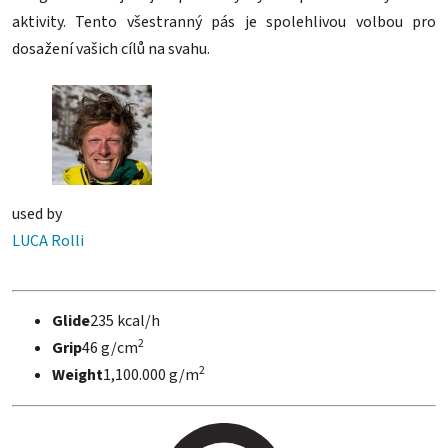
aktivity. Tento všestranný pás je spolehlivou volbou pro
dosažení vašich cílů na svahu.
used by
LUCA Rolli
Glide
235 kcal/h
2
Grip
46 g/cm
2
Weight
1,100.000 g/m