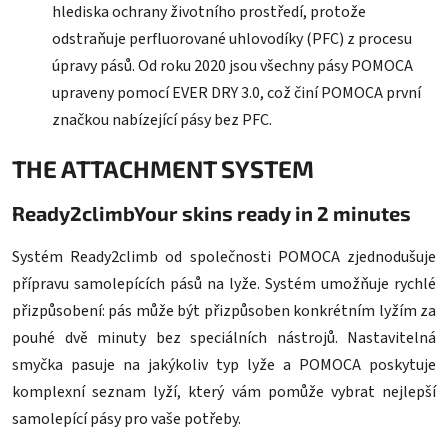
hlediska ochrany životního prostředí, protože
odstraňuje perfluorované uhlovodíky (PFC) z procesu
úpravy pásů. Od roku 2020 jsou všechny pásy POMOCA
upraveny pomocí EVER DRY 3.0, což činí POMOCA první
značkou nabízející pásy bez PFC.
THE ATTACHMENT SYSTEM
Ready2climb
Your skins ready in 2 minutes
Systém Ready2climb od společnosti POMOCA zjednodušuje
přípravu samolepících pásů na lyže. Systém umožňuje rychlé
přizpůsobení: pás může být přizpůsoben konkrétním lyžím za
pouhé dvě minuty bez speciálních nástrojů. Nastavitelná
smyčka pasuje na jakýkoliv typ lyže a POMOCA poskytuje
komplexní seznam lyží, který vám pomůže vybrat nejlepší
samolepící pásy pro vaše potřeby.