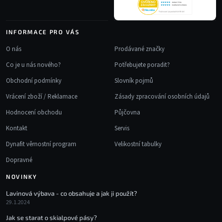
k
y
v
INFORMACE PRO VÁS
ý
p
O nás
Prodávané značky
i
Co je u nás nového?
Potřebujete poradit?
s
u
Obchodní podmínky
Slovník pojmů
Vrácení zboží / Reklamace
Zásady zpracování osobních údajů
Hodnocení obchodu
Půjčovna
Kontakt
Servis
Dynafit věrnostní program
Velikostní tabulky
Dopravné
NOVINKY
Lavinová výbava - co obsahuje a jak ji použít?
29.1.2024
Jak se starat o skialpové pásy?