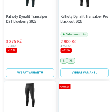
u
p
k
r
t
Kalhoty Dynafit Transalper
Kalhoty Dynafit Transalper Pro
o
ů
DST blueberry 2025
black out 2025
d
u
Skladem u nás
k
3 375 Kč
2 900 Kč
t
3 750 Kč
4 250 Kč
ů
–10 %
–31 %
L
XL
VYBRAT VARIANTU
VYBRAT VARIANTU
OUTLET