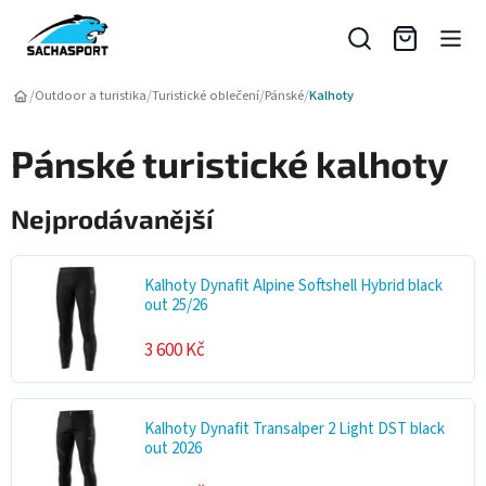
Přejít
na
obsah
/
/
/
/
Outdoor a turistika
Turistické oblečení
Pánské
Kalhoty
Pánské turistické kalhoty
Nejprodávanější
Kalhoty Dynafit Alpine Softshell Hybrid black
out 25/26
3 600 Kč
Kalhoty Dynafit Transalper 2 Light DST black
out 2026