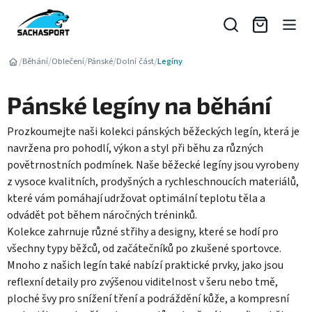
Přejít
na
obsah
/
/
/
/
/
Běhání
Oblečení
Pánské
Dolní část
Legíny
Pánské legíny na běhání
Prozkoumejte naši kolekci pánských běžeckých legín, která je
navržena pro pohodlí, výkon a styl při běhu za různých
povětrnostních podmínek. Naše běžecké legíny jsou vyrobeny
z vysoce kvalitních, prodyšných a rychleschnoucích materiálů,
které vám pomáhají udržovat optimální teplotu těla a
odvádět pot během náročných tréninků.
Kolekce zahrnuje různé střihy a designy, které se hodí pro
všechny typy běžců, od začátečníků po zkušené sportovce.
Mnoho z našich legín také nabízí praktické prvky, jako jsou
reflexní detaily pro zvýšenou viditelnost v šeru nebo tmě,
ploché švy pro snížení tření a podráždění kůže, a kompresní