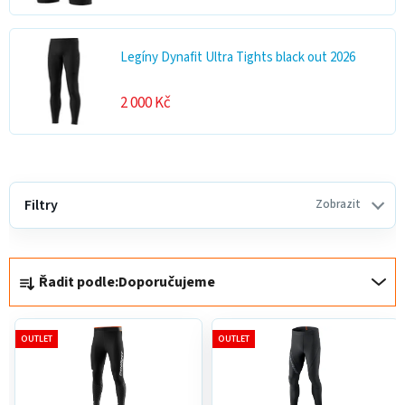
Legíny Dynafit Ultra Tights black out 2026
2 000 Kč
V
ý
Filtry
Zobrazit
p
i
Ř
s
Řadit podle:
Doporučujeme
a
p
z
r
e
o
OUTLET
OUTLET
n
d
í
u