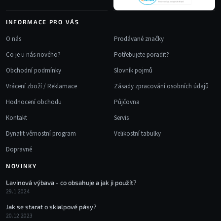
y
v
INFORMACE PRO VÁS
ý
p
O nás
Prodávané značky
i
Co je u nás nového?
Potřebujete poradit?
s
u
Obchodní podmínky
Slovník pojmů
Vrácení zboží / Reklamace
Zásady zpracování osobních údajů
Hodnocení obchodu
Půjčovna
Kontakt
Servis
Dynafit věrnostní program
Velikostní tabulky
Dopravné
NOVINKY
Lavinová výbava - co obsahuje a jak ji použít?
29.1.2024
Jak se starat o skialpové pásy?
20.12.2023