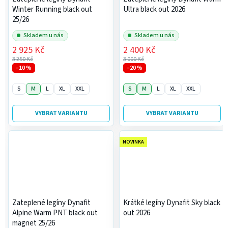
Winter Running black out
Ultra black out 2026
25/26
Skladem u nás
Skladem u nás
2 925 Kč
2 400 Kč
3 250 Kč
3 000 Kč
–10 %
–20 %
S
M
L
XL
XXL
S
M
L
XL
XXL
VYBRAT VARIANTU
VYBRAT VARIANTU
NOVINKA
Zateplené legíny Dynafit
Krátké legíny Dynafit Sky black
Alpine Warm PNT black out
out 2026
magnet 25/26