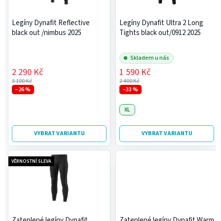
p
k
r
t
Legíny Dynafit Reflective
Legíny Dynafit Ultra 2 Long
o
ů
black out /nimbus 2025
Tights black out/0912 2025
d
u
Skladem u nás
k
2 290 Kč
1 590 Kč
t
3 100 Kč
2 400 Kč
ů
–26 %
–33 %
XL
VYBRAT VARIANTU
VYBRAT VARIANTU
VĚRNOSTNÍ SLEVA
Zateplené legíny Dynafit
Zateplené legíny Dynafit Warm