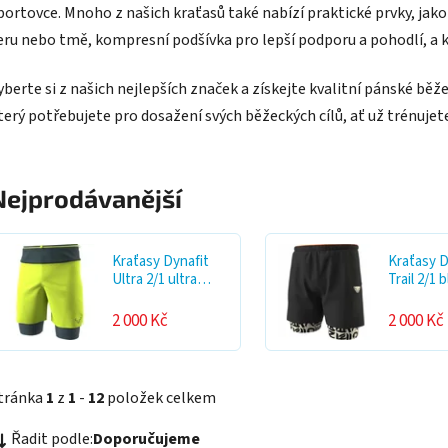
portovce. Mnoho z našich kraťasů také nabízí praktické prvky, jako 
eru nebo tmě, kompresní podšívka pro lepší podporu a pohodlí, a k
yberte si z našich nejlepších značek a získejte kvalitní pánské běže
terý potřebujete pro dosažení svých běžeckých cílů, ať už trénujet
Nejprodávanější
Kraťasy Dynafit
Kraťasy D
Ultra 2/1 ultra
Trail 2/1 
yellow 2026
out/overc
2 000 Kč
2 000 Kč
tránka
1
z
1
-
12
položek celkem
Ř
Řadit podle:
Doporučujeme