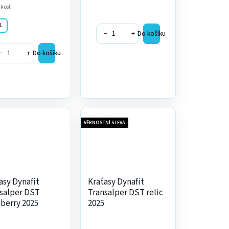
ikost
L
−
+
Do košíku
−
+
Do košíku
VĚRNOSTNÍ SLEVA
asy Dynafit
Kraťasy Dynafit
salper DST
Transalper DST relic
berry 2025
2025