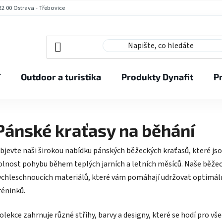
2 00 Ostrava - Třebovice
í
Outdoor a turistika
Produkty Dynafit
P
Pánské kraťasy na běhání
bjevte naši širokou nabídku pánských běžeckých kraťasů, které js
olnost pohybu během teplých jarních a letních měsíců. Naše běžec
ychleschnoucích materiálů, které vám pomáhají udržovat optimál
réninků.
olekce zahrnuje různé střihy, barvy a designy, které se hodí pro v