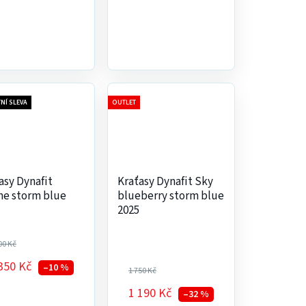
NÍ SLEVA
OUTLET
asy Dynafit
Kraťasy Dynafit Sky
ne storm blue
blueberry storm blue
2025
00 Kč
350 Kč
–10 %
1 750 Kč
1 190 Kč
–32 %