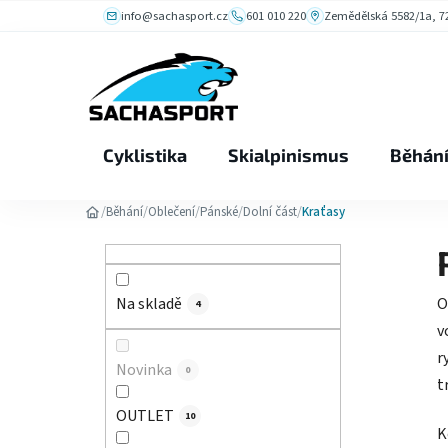
Přejít
info@sachasport.cz
601 010 220
Zemědělská 5582/1a, 72
na
obsah
Cyklistika
Skialpinismus
Běhán
/
/
/
/
/
Běhání
Oblečení
Pánské
Dolní část
Kraťasy
P
o
s
O
Na skladě
4
t
v
r
r
a
Novinka
0
t
n
OUTLET
10
n
K