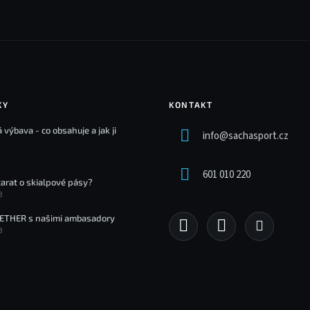
KY
KONTAKT
 výbava - co obsahuje a jak ji
info
@
sachasport.cz
601 010 220
tarat o skialpové pásy?
3
ETHER s našimi ambasadory
3