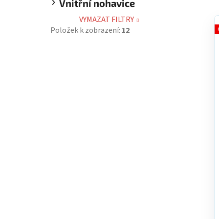
Vnitřní nohavice
VYMAZAT FILTRY
Položek k zobrazení:
12
í
i
r
r
t
t