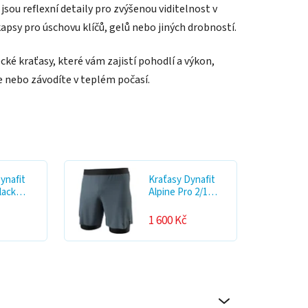
jsou reflexní detaily pro zvýšenou viditelnost v
apsy pro úschovu klíčů, gelů nebo jiných drobností.
cké kraťasy, které vám zajistí pohodlí a výkon,
e nebo závodíte v teplém počasí.
ynafit
Kraťasy Dynafit
black
Alpine Pro 2/1
ast 2026
cinder 2026
1 600 Kč