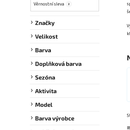
í
s
Věrnostní sleva
2
p
š
a
Značky
n
V
e
k
Velikost
l
Barva
Doplňková barva
Sezóna
Aktivita
Model
S
Barva výrobce