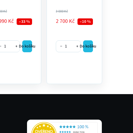
00 Kč
3 000 Kč
990 Kč
2 700 Kč
–33 %
–10 %
−
+
−
+
Do košíku
Do košíku