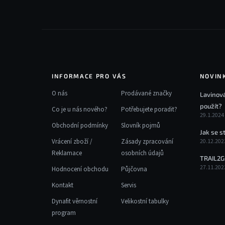
t
í
í
p
r
v
k
y
v
INFORMACE PRO VÁS
NOVIN
ý
O nás
Prodávané značky
Lavinová
p
použít?
i
Co je u nás nového?
Potřebujete poradit?
29.1.2024
s
Obchodní podmínky
Slovník pojmů
u
Jak se s
Vrácení zboží /
Zásady zpracování
20.12.202
Reklamace
osobních údajů
TRAIL2G
27.11.202
Hodnocení obchodu
Půjčovna
Kontakt
Servis
Dynafit věrnostní
Velikostní tabulky
program