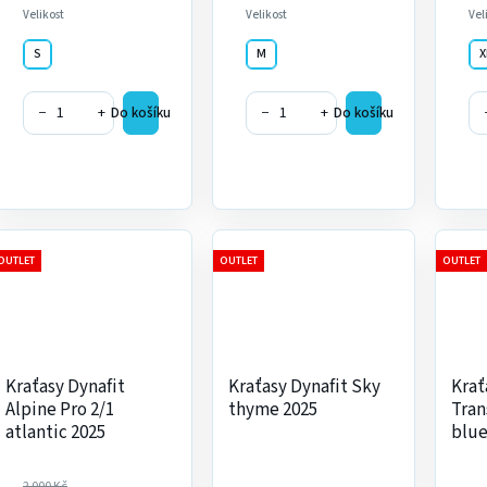
Velikost
Velikost
Vel
S
M
X
−
+
−
+
Do košíku
Do košíku
OUTLET
OUTLET
OUTLET
Kraťasy Dynafit
Kraťasy Dynafit Sky
Krať
Alpine Pro 2/1
thyme 2025
Tran
atlantic 2025
blue
2 000 Kč