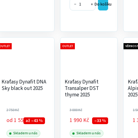
−
+
Do košíku
OUTLET
OUTLET
VĚRNOST
Kraťasy Dynafit DNA
Kraťasy Dynafit
Krať
Sky black out 2025
Transalper DST
Alpi
thyme 2025
2025
2 750 Kč
3 000 Kč
1 5
od
1 550 Kč
1 990 Kč
1 
až –43 %
–33 %
Skladem u nás
Skladem u nás