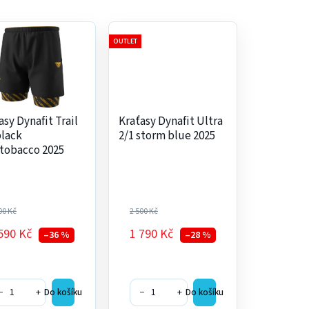
OUTLET
asy Dynafit Trail
Kraťasy Dynafit Ultra
black
2/1 storm blue 2025
tobacco 2025
00 Kč
2 500 Kč
590 Kč
1 790 Kč
–36 %
–28 %
−
+
−
+
Do košíku
Do košíku