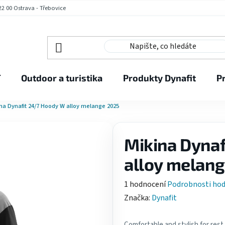
2 00 Ostrava - Třebovice
í
Outdoor a turistika
Produkty Dynafit
P
na Dynafit 24/7 Hoody W alloy melange 2025
Mikina Dyna
alloy melan
Průměrné
1 hodnocení
Podrobnosti ho
hodnocení
Značka:
Dynafit
produktu
je
Comfortable and stylish for rest