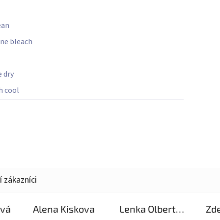
ean
ine bleach
 dry
h cool
ová
Alena Kiskova
Lenka Olbertova
Zd