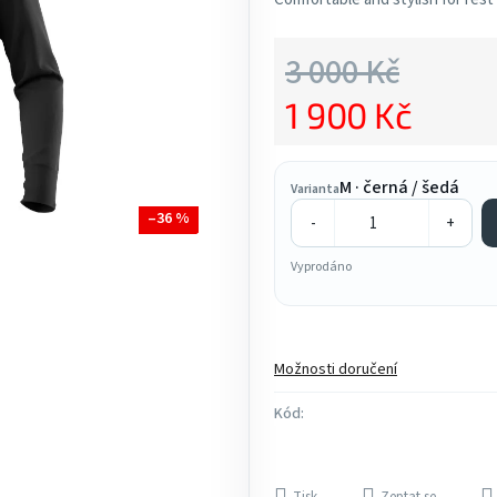
5,0
z
3 000 Kč
5
1 900 Kč
hvězdiček.
Měrná cena:
M · černá / šedá
Varianta
–36 %
-
+
Vyprodáno
Možnosti doručení
Kód: