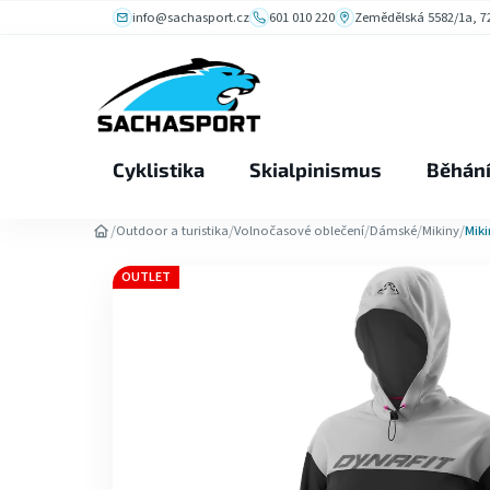
Přejít
info@sachasport.cz
601 010 220
Zemědělská 5582/1a, 72
na
obsah
Cyklistika
Skialpinismus
Běhán
/
/
/
/
/
Outdoor a turistika
Volnočasové oblečení
Dámské
Mikiny
Miki
OUTLET