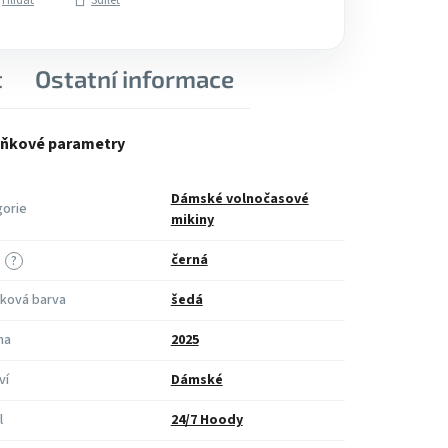
Hlídat
Sdílet
t
Ostatní informace
ňkové parametry
Dámské volnočasové
orie
mikiny
černá
?
ková barva
šedá
na
2025
ví
Dámské
l
24/7 Hoody