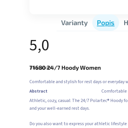
Varianty
Popis
H
5,0
Průměrné
hodnocení
71680
24/7 Hoody Women
1 hodnocení
produktu
je
5,0
Comfortable and stylish for rest days or everyday w
z
5
Abstract
Comfortable c
hvězdiček.
Athletic, cozy, casual: The 24/7 Polartec® Hoody 
and your well-earned rest days.
Do you also want to express your athletic lifesty