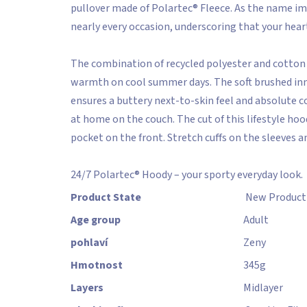
pullover made of Polartec® Fleece. As the name imp
nearly every occasion, underscoring that your hear
The combination of recycled polyester and cott
warmth on cool summer days. The soft brushed inne
ensures a buttery next-to-skin feel and absolute co
at home on the couch. The cut of this lifestyle hoo
pocket on the front. Stretch cuffs on the sleeves 
24/7 Polartec® Hoody – your sporty everyday look.
Product State
New Product
Age group
Adult
pohlaví
Zeny
Hmotnost
345
g
Layers
Midlayer