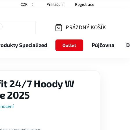
CZK
Přihlášení
Registrace
PRÁZDNÝ KOŠÍK
NÁKUPNÍ
rodukty Specialized
Půjčovna
D
Outlet
KOŠÍK
fit 24/7 Hoody W
ge 2025
dnocení
 days or everyday wear.