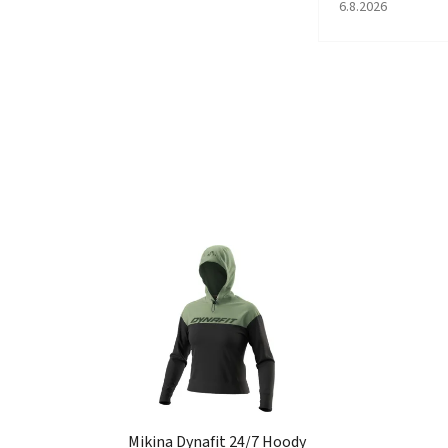
Hodnocení obcho
6.8.2026
Mikina Dynafit 24/7 Hoody