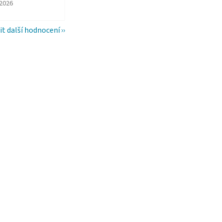
ězdiček.
ocení obchodu je 5 z 5 hvězdiček.
.2026
it další hodnocení