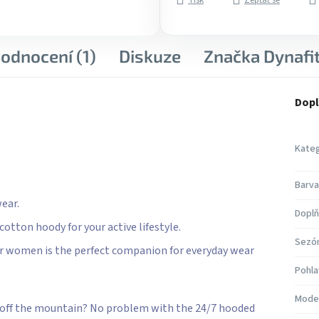
Tisk
Zeptat se
odnocení (1)
Diskuze
Značka
Dynafi
Dopl
Kateg
Barva
ear.
Doplň
otton hoody for your active lifestyle.
Sezó
for women is the perfect companion for everyday wear
Pohla
Mode
le off the mountain? No problem with the 24/7 hooded