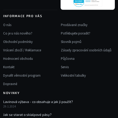
INFORMACE PRO VÁS
O nás
Prodávané značky
Co je u nás nového?
Potřebujete poradit?
Obchodní podmínky
Slovník pojmů
Vrácení zboží / Reklamace
Zásady zpracování osobních údajů
Hodnocení obchodu
Půjčovna
Kontakt
Servis
Dynafit věrnostní program
Velikostní tabulky
Dopravné
NOVINKY
Lavinová výbava - co obsahuje a jak ji použít?
29.1.2024
Jak se starat o skialpové pásy?