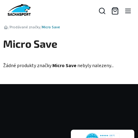
Přejít
na
obsah
/
/
Prodávané značky
Micro Save
Micro Save
Žádné produkty značky
Micro Save
nebyly nalezeny...
Z
á
p
a
t
í