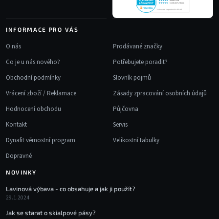
INFORMACE PRO VÁS
O nás
Prodávané značky
Co je u nás nového?
Potřebujete poradit?
Obchodní podmínky
Slovník pojmů
Vrácení zboží / Reklamace
Zásady zpracování osobních údajů
Hodnocení obchodu
Půjčovna
Kontakt
Servis
Dynafit věrnostní program
Velikostní tabulky
Dopravné
NOVINKY
Lavinová výbava - co obsahuje a jak ji použít?
29.1.2024
Jak se starat o skialpové pásy?