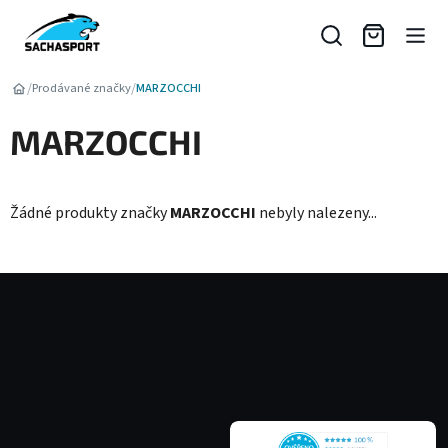
Přejít
na
obsah
/
/
Prodávané značky
MARZOCCHI
MARZOCCHI
Žádné produkty značky
MARZOCCHI
nebyly nalezeny...
Z
á
p
a
t
í