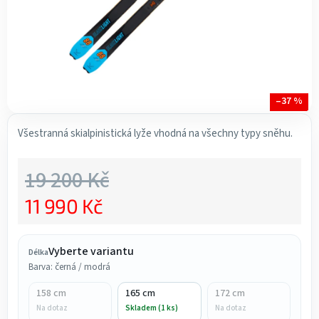
–37 %
Všestranná skialpinistická lyže vhodná na všechny typy sněhu.
19 200 Kč
11 990 Kč
Měrná cena:
Vyberte variantu
Délka
Barva: černá / modrá
158 cm
165 cm
172 cm
Na dotaz
Skladem (1 ks)
Na dotaz