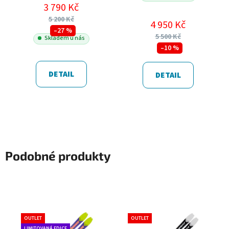
3 790 Kč
5 200 Kč
4 950 Kč
–27 %
5 500 Kč
Skladem u nás
–10 %
DETAIL
DETAIL
Podobné produkty
OUTLET
OUTLET
LIMITOVANÁ EDICE