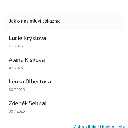
Lucie Krýslová
Hodnocení obchodu je 5 z 5 hvězdiček.
6.8.2026
Alena Kiskova
Hodnocení obchodu je 5 z 5 hvězdiček.
4.8.2026
Lenka Olbertova
Hodnocení obchodu je 5 z 5 hvězdiček.
30.7.2026
Zdeněk Sehnal
Hodnocení obchodu je 5 z 5 hvězdiček.
30.7.2026
Zobrazit další hodnocení