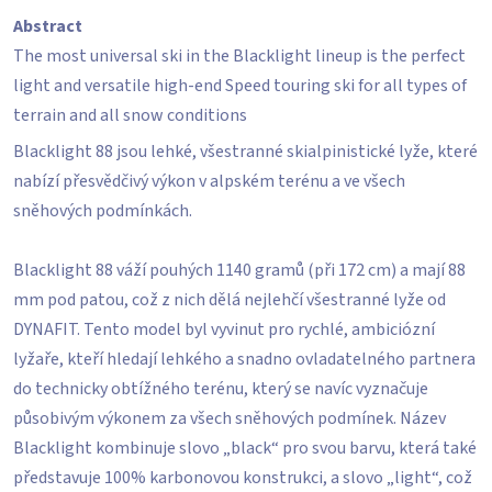
5
Abstract
hvězdiček.
The most universal ski in the Blacklight lineup is the perfect
light and versatile high-end Speed touring ski for all types of
terrain and all snow conditions
Blacklight 88 jsou lehké, všestranné skialpinistické lyže, které
nabízí přesvědčivý výkon v alpském terénu a ve všech
sněhových podmínkách.
Blacklight 88 váží pouhých 1140 gramů (při 172 cm) a mají 88
mm pod patou, což z nich dělá nejlehčí všestranné lyže od
DYNAFIT. Tento model byl vyvinut pro rychlé, ambiciózní
lyžaře, kteří hledají lehkého a snadno ovladatelného partnera
do technicky obtížného terénu, který se navíc vyznačuje
působivým výkonem za všech sněhových podmínek. Název
Blacklight kombinuje slovo „black“ pro svou barvu, která také
představuje 100% karbonovou konstrukci, a slovo „light“, což