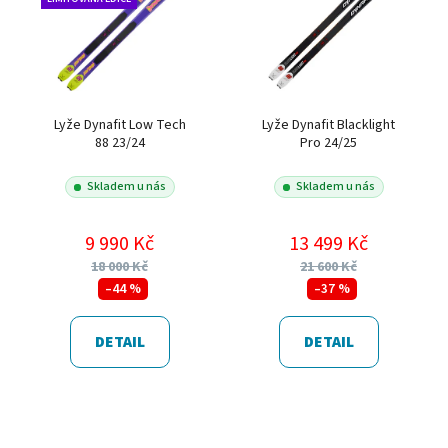
Lyže Dynafit Low Tech
Lyže Dynafit Blacklight
88 23/24
Pro 24/25
Skladem u nás
Skladem u nás
9 990 Kč
13 499 Kč
18 000 Kč
21 600 Kč
–44 %
–37 %
DETAIL
DETAIL