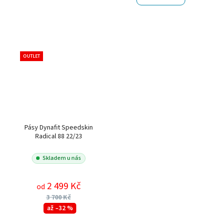
OUTLET
Pásy Dynafit Speedskin
Radical 88 22/23
Skladem u nás
2 499 Kč
od
3 700 Kč
až –32 %