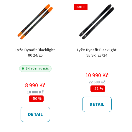
OUTLET
Lyže Dynafit Blacklight
Lyže Dynafit Blacklight
80 24/25
95 Ski 23/24
Skladem u nás
10 990 Kč
22 500 Kč
8 990 Kč
–51 %
18 000 Kč
–50 %
DETAIL
DETAIL