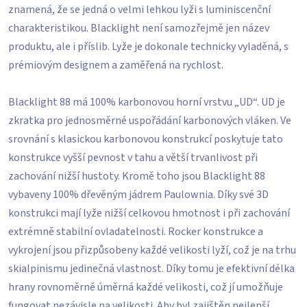
znamená, že se jedná o velmi lehkou lyži s luminiscenční
charakteristikou. Blacklight není samozřejmě jen název
produktu, ale i příslib. Lyže je dokonale technicky vyladěná, s
prémiovým designem a zaměřená na rychlost.
Blacklight 88 má 100% karbonovou horní vrstvu „UD“. UD je
zkratka pro jednosměrné uspořádání karbonových vláken. Ve
srovnání s klasickou karbonovou konstrukcí poskytuje tato
konstrukce vyšší pevnost v tahu a větší trvanlivost při
zachování nižší hustoty. Kromě toho jsou Blacklight 88
vybaveny 100% dřevěným jádrem Paulownia. Díky své 3D
konstrukci mají lyže nižší celkovou hmotnost i při zachování
extrémně stabilní ovladatelnosti. Rocker konstrukce a
vykrojení jsou přizpůsobeny každé velikosti lyží, což je na trhu
skialpinismu jedinečná vlastnost. Díky tomu je efektivní délka
hrany rovnoměrně úměrná každé velikosti, což jí umožňuje
fungovat nezávisle na velikosti. Aby byl zajištěn nejlepší