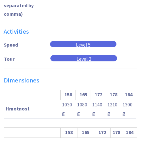
separated by
comma)
Activities
Speed
Level 5
Tour
Level 2
Dimensiones
158
165
172
178
184
1030
1080
1140
1210
1300
Hmotnost
g
g
g
g
g
158
165
172
178
184