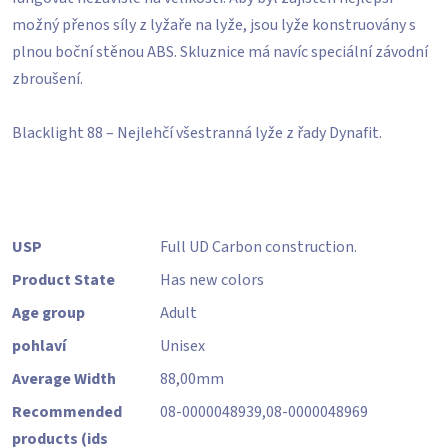
možný přenos síly z lyžaře na lyže, jsou lyže konstruovány s
plnou boční stěnou ABS. Skluznice má navíc speciální závodní
zbroušení.
Blacklight 88 – Nejlehčí všestranná lyže z řady Dynafit.
USP
Full UD Carbon construction.
Product State
Has new colors
Age group
Adult
pohlaví
Unisex
Average Width
88,00
mm
Recommended
08-0000048939,08-0000048969
products (ids