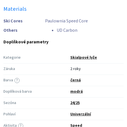
Materials
Ski Cores
Paulownia Speed Core
Others
UD Carbon
Doplňkové parametry
Kategorie
Skialpové lyže
Záruka
2 roky
Barva
černá
?
Doplňková barva
modrá
Sezóna
24/25
Pohlaví
Univerzální
Aktivita
Speed
?