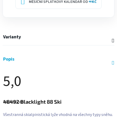
MĚSÍČNÍ SPLÁTKOVÝ KALENDÁŘ OD
∞
KČ
Varianty
Popis
5,0
Průměrné
hodnocení
48492
Blacklight 88 Ski
3 hodnocení
produktu
je
5,0
Všestranná skialpinistická lyže vhodná na všechny typy sněhu.
z