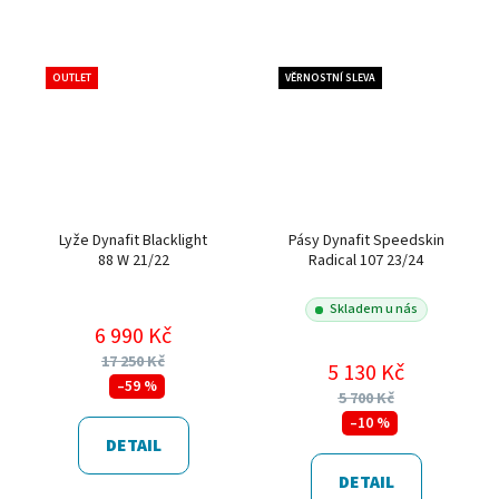
OUTLET
VĚRNOSTNÍ SLEVA
Lyže Dynafit Blacklight
Pásy Dynafit Speedskin
88 W 21/22
Radical 107 23/24
Skladem u nás
6 990 Kč
17 250 Kč
5 130 Kč
–59 %
5 700 Kč
–10 %
DETAIL
DETAIL