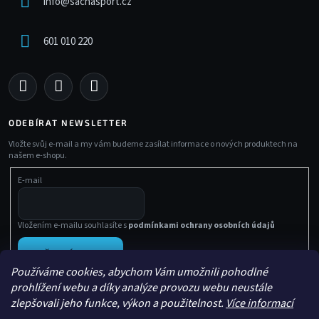
info
@
sachasport.cz
601 010 220
ODEBÍRAT NEWSLETTER
Vložte svůj e-mail a my vám budeme zasílat informace o nových produktech na
našem e-shopu.
E-mail
Vložením e-mailu souhlasíte s
podmínkami ochrany osobních údajů
PŘIHLÁSIT SE
Používáme cookies, abychom Vám umožnili pohodlné
prohlížení webu a díky analýze provozu webu neustále
zlepšovali jeho funkce, výkon a použitelnost.
Více informací