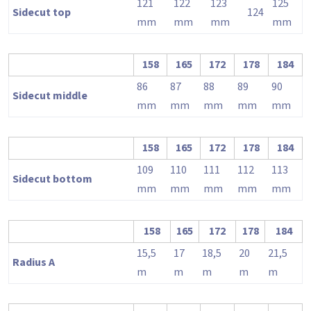
121
122
123
125
Sidecut top
124
mm
mm
mm
mm
158
165
172
178
184
86
87
88
89
90
Sidecut middle
mm
mm
mm
mm
mm
158
165
172
178
184
109
110
111
112
113
Sidecut bottom
mm
mm
mm
mm
mm
158
165
172
178
184
15,5
17
18,5
20
21,5
Radius A
m
m
m
m
m