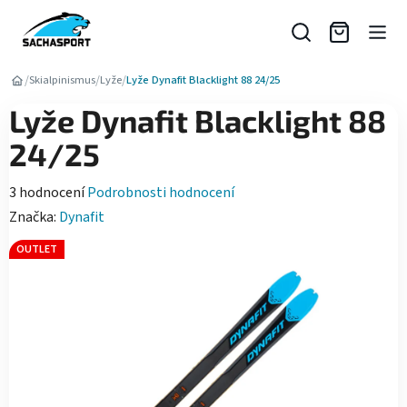
Přejít
na
obsah
/
/
/
Skialpinismus
Lyže
Lyže Dynafit Blacklight 88 24/25
Lyže Dynafit Blacklight 88
24/25
Průměrné
3 hodnocení
Podrobnosti hodnocení
hodnocení
Značka:
Dynafit
produktu
OUTLET
je
5,0
z
5
hvězdiček.