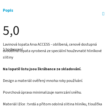
Popis
5,0
Průměrné
Lavinová lopata Arva ACCESS - oblíbená, cenově dostupná
hodnocení
1 hodnocení
produktu
dvoudílná lopata vyrobená ze speciální houževnaté hliníkové
je
slitiny
5,0
z
5
Na lopatě listu jsou škrábance ze skladování.
hvězdiček.
Design a materiál ověřený mnoha roky používání.
Povrchová úprava minimalizuje namrzání sněhu.
Materiál lžíce : tvrdá a přitom odolná slitina hliníku, tloušťka