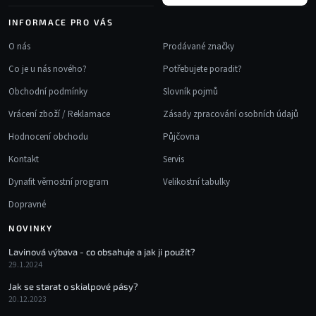
INFORMACE PRO VÁS
O nás
Prodávané značky
Co je u nás nového?
Potřebujete poradit?
Obchodní podmínky
Slovník pojmů
Vrácení zboží / Reklamace
Zásady zpracování osobních údajů
Hodnocení obchodu
Půjčovna
Kontakt
Servis
Dynafit věrnostní program
Velikostní tabulky
Dopravné
NOVINKY
Lavinová výbava - co obsahuje a jak ji použít?
29.1.2024
Jak se starat o skialpové pásy?
20.12.2023