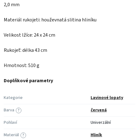
2,0 mm
Materiál rukojeti: houževnatá slitina hliníku
Velikost lžíce: 24 x 24 cm
Rukojeť: délka 43 cm
Hmotnost: 510 g
Doplňkové parametry
Kategorie
Lavinové lopaty
Barva
červená
?
Pohlaví
Univerzální
Materiál
Hliník
?