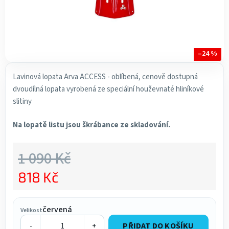
–24 %
Lavinová lopata Arva ACCESS - oblíbená, cenově dostupná
dvoudílná lopata vyrobená ze speciální houževnaté hliníkové
slitiny
Na lopatě listu jsou škrábance ze skladování.
1 090 Kč
818 Kč
Měrná cena:
červená
Velikost
PŘIDAT DO KOŠÍKU
-
+