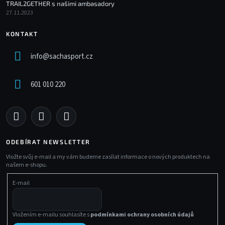
TRAIL2GETHER s našimi ambasadory
27.11.2023
KONTAKT
info
@
sachasport.cz
601 010 220
ODEBÍRAT NEWSLETTER
Vložte svůj e-mail a my vám budeme zasílat informace o nových produktech na
našem e-shopu.
E-mail
Vložením e-mailu souhlasíte s
podmínkami ochrany osobních údajů