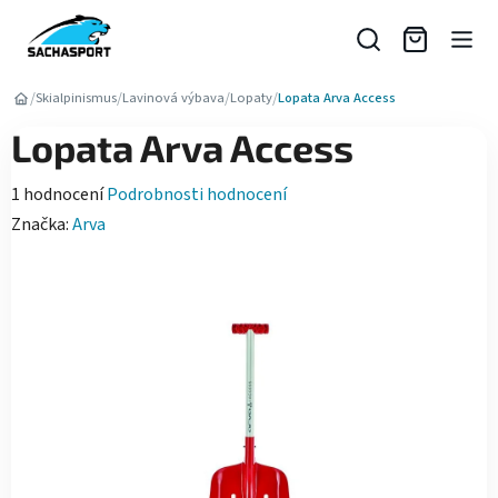
Přejít
na
obsah
/
/
/
/
Skialpinismus
Lavinová výbava
Lopaty
Lopata Arva Access
Lopata Arva Access
Průměrné
1 hodnocení
Podrobnosti hodnocení
hodnocení
Značka:
Arva
produktu
je
5,0
z
5
hvězdiček.