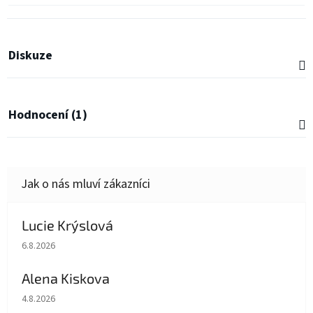
Diskuze
Hodnocení (1)
Lucie Krýslová
Hodnocení obchodu je 5 z 5 hvězdiček.
6.8.2026
Alena Kiskova
Hodnocení obchodu je 5 z 5 hvězdiček.
4.8.2026