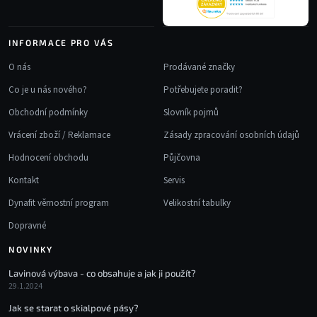
INFORMACE PRO VÁS
O nás
Prodávané značky
Co je u nás nového?
Potřebujete poradit?
Obchodní podmínky
Slovník pojmů
Vrácení zboží / Reklamace
Zásady zpracování osobních údajů
Hodnocení obchodu
Půjčovna
Kontakt
Servis
Dynafit věrnostní program
Velikostní tabulky
Dopravné
NOVINKY
Lavinová výbava - co obsahuje a jak ji použít?
29.1.2024
Jak se starat o skialpové pásy?