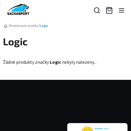
Přejít
na
obsah
/
/
Prodávané značky
Logic
Logic
Žádné produkty značky
Logic
nebyly nalezeny...
Z
á
p
a
t
í