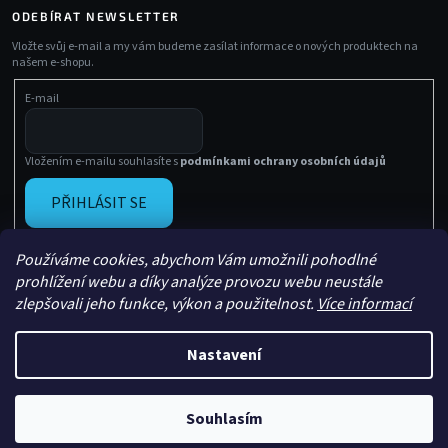
ODEBÍRAT NEWSLETTER
Vložte svůj e-mail a my vám budeme zasílat informace o nových produktech na
našem e-shopu.
E-mail
Vložením e-mailu souhlasíte s
podmínkami ochrany osobních údajů
PŘIHLÁSIT SE
Používáme cookies, abychom Vám umožnili pohodlné
prohlížení webu a díky analýze provozu webu neustále
zlepšovali jeho funkce, výkon a použitelnost.
Více informací
Nastavení
Vytvořil Shoptet
Copyright 2026
Sachasport
. Všechna práva vyhrazena.
Souhlasím
Upravil
Le Artist