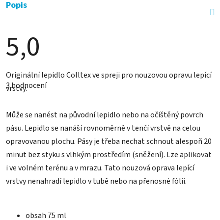
Popis
5,0
Průměrné
Originální lepidlo Colltex ve spreji pro nouzovou opravu lepící
hodnocení
3 hodnocení
produktu
vrstvy.
je
5,0
z
Může se nanést na původní lepidlo nebo na očištěný povrch
5
hvězdiček.
pásu. Lepidlo se nanáší rovnoměrně v tenčí vrstvě na celou
opravovanou plochu. Pásy je třeba nechat schnout alespoň 20
minut bez styku s vlhkým prostředím (sněžení). Lze aplikovat
i ve volném terénu a v mrazu. Tato nouzová oprava lepící
vrstvy nenahradí lepidlo v tubě nebo na přenosné fólii.
obsah 75 ml