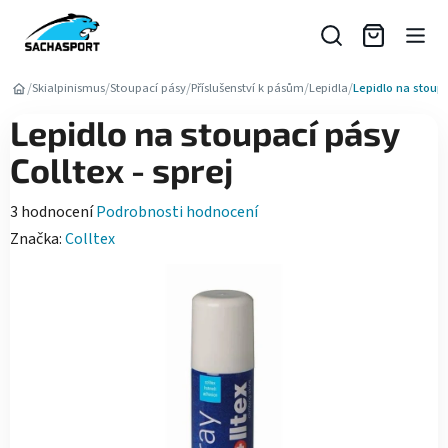
Přejít
na
obsah
/
/
/
/
/
Skialpinismus
Stoupací pásy
Příslušenství k pásům
Lepidla
Lepidlo na stoupa
Lepidlo na stoupací pásy
Colltex - sprej
Průměrné
3 hodnocení
Podrobnosti hodnocení
hodnocení
Značka:
Colltex
produktu
je
5,0
z
5
hvězdiček.