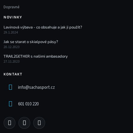
Dopravné
NOVINKY
Lavinová výbava - co obsahuje a jak ji použít?
29.1.2024
Jak se starat o skialpové pásy?
20.12.2023
TRAIL2GETHER s našimi ambasadory
27.11.2023
KONTAKT
info
@
sachasport.cz
601 010 220