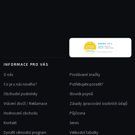
á
p
a
t
í
INFORMACE PRO VÁS
O nás
Prodávané značky
Co je u nás nového?
Potřebujete poradit?
Obchodní podmínky
Slovník pojmů
Vrácení zboží / Reklamace
Zásady zpracování osobních údajů
Hodnocení obchodu
Půjčovna
Kontakt
Servis
Dynafit věrnostní program
Velikostní tabulky