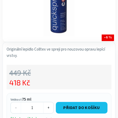
–6 %
Originální lepidlo Colltex ve spreji pro nouzovou opravu lepící
vrstvy.
449 Kč
418 Kč
Měrná cena:
75 ml
Velikost
PŘIDAT DO KOŠÍKU
-
+